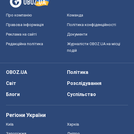
OBOZ.UA
Політика
Світ
Розслідування
Блоги
Суспільство
Регіони України
Київ
Харків
Запоріжжя
Дніпро
Черкаси
Спорт
Футбол
Баскетбол
Хокей
Бокс
Формула-1