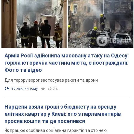
горіла історична частина міста, є постраждалі.
Фото та відео
Для терору ворог застосував ракети та дрони
30 хвилин тому
36,0 т.
Нардепи взяли гроші з бюджету на оренду
елітних квартир у Києві: хто з парламентарів
просив кошти та де поселився
Як працює особлива соціальна гарантія та хто нею
користується
4 години тому
50,3 т.
Російська армія обстріляла дві сусідні
багатоповерхівки в Харкові: двоє загиблих,
більше 20 постраждалих
Ворог навмисно обстрілює житлові будинки