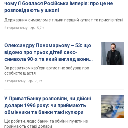
символа 90-х та який вигляд вони
мають
За розвитком кар'єри артист не забував про
особисте щастя
7 годин тому
7,3 т.
У ПриватБанку розповіли, чи дійсні
долари 1996 року: чи приймають
обмінники та банки такі купюри
Що робити, якщо банки та обмінні пункти не
приймають старі долари
9 годин тому
64,3 т.