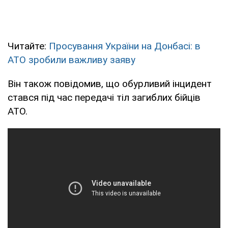
Читайте:
Просування України на Донбасі: в
АТО зробили важливу заяву
Він також повідомив, що обурливий інцидент
стався під час передачі тіл загиблих бійців
АТО.