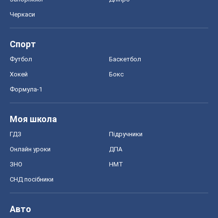
Моя школа
ГДЗ
Підручники
Онлайн уроки
ДПА
ЗНО
НМТ
СНД посібники
Авто
Тест Драйв
Електромобілі
Акції
Сервіс
Food Oboz
Рецепти
Напої
Дієти