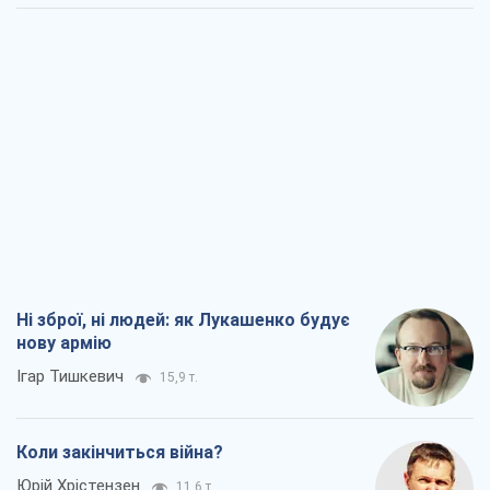
Ні зброї, ні людей: як Лукашенко будує
нову армію
Ігар Тишкевич
15,9 т.
Коли закінчиться війна?
Юрій Хрістензен
11,6 т.
Україна вступила в надзвичайний
економічний стан. Чи є світло вкінці
тунелю?
Вадим Денисенко
9,3 т.