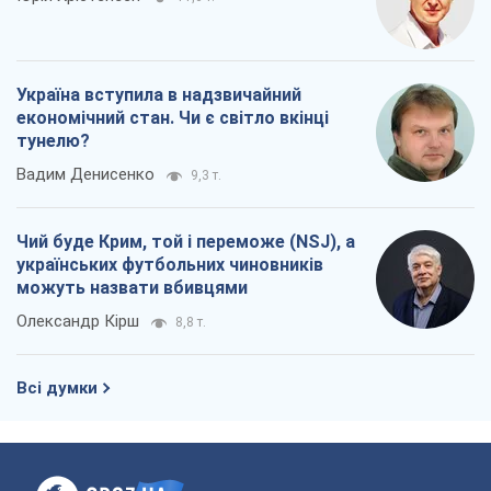
Чий буде Крим, той і переможе (NSJ), а
українських футбольних чиновників
можуть назвати вбивцями
Олександр Кірш
8,8 т.
Всі думки
Про компанію
Команда
Правова інформація
Політика конфіденційності
Реклама на сайті
Документи
Редакційна політика
Журналісти OBOZ.UA на місці
подій