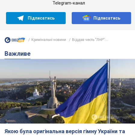
Якою була оригінальна версія гімну України та
чому її боялася Російська імперія: про це не
розповідають у школі
Державним символом є тільки перший куплет та приспів пісні
2 години тому
5,7 т.
Олександру Пономарьову – 53: що
відомо про трьох дітей секс-