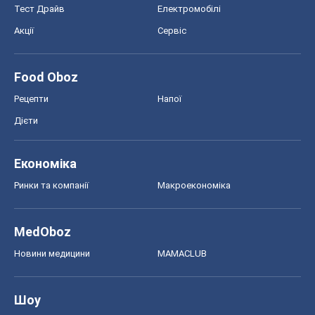
Економіка
Ринки та компанії
Макроекономіка
MedOboz
Новини медицини
MAMACLUB
Шоу
Афіша
Плітки
Краса
Мода
Жіночий журнал