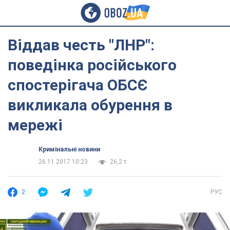
Віддав честь "ЛНР":
поведінка російського
спостерігача ОБСЄ
викликала обурення в
мережі
Кримінальні новини
26.11.2017 10:23
26,2 т.
2
РУС