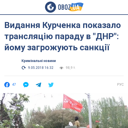
Видання Курченка показало
трансляцію параду в "ДНР":
йому загрожують санкції
Кримінальні новини
9.05.2018 16:32
98,9 т.
47
РУС