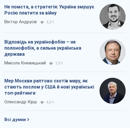
Не помста, а стратегія: Україна змушує
Росію платити за війну
Віктор Андрусів
2,2 т.
Відповідь на українофобію – не
полонофобія, а сильна українська
держава
Микола Княжицький
1,5 т.
Мер Москви раптово схотів миру, як
стають послом у США й нові українські
топ-рейтинги
Олександр Кірш
6,6 т.
Всі думки