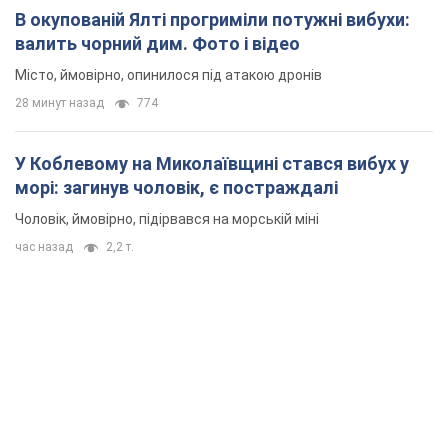
В окупованій Ялті прогриміли потужні вибухи:
валить чорний дим. Фото і відео
Місто, ймовірно, опинилося під атакою дронів
28 минут назад
774
У Коблевому на Миколаївщині стався вибух у
морі: загинув чоловік, є постраждалі
Чоловік, ймовірно, підірвався на морській міні
час назад
2,2 т.