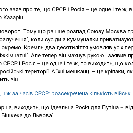
го заяв про те, що СРСР і Росія – це одне і те ж, 
 Казарін.
 поворот. Тому що раніше розпад Союзу Москва тр
розлучення", коли сусіди з куммуналки приватизуют
окремо. Кремль два десятиліття умовляв усіх пер
міжкімнатні". Але тепер він махнув рукою і заявив 
 СРСР і Росія – це одне і те ж, то виходить, що к
російські території. А їхні мешканці – це кріпаки, 
ить він.
 ніж за часів СРСР: розсекречена кількість військ 
ріна, виходить, що ідеальна Росія для Путіна – ві
 Бішкека до Львова".