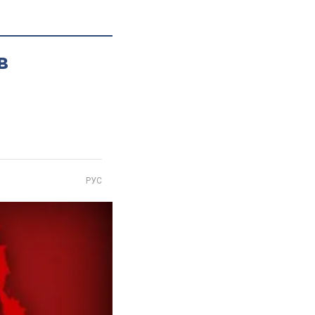
в
РУС