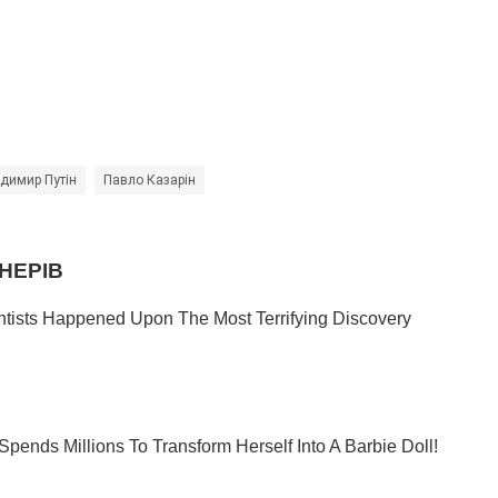
димир Путін
Павло Казарін