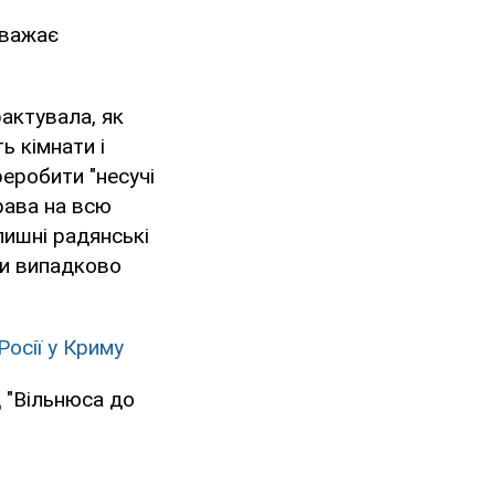
вважає
актувала, як
ь кімнати і
еробити "несучі
права на всю
олишні радянські
яки випадково
Росії у Криму
д "Вільнюса до