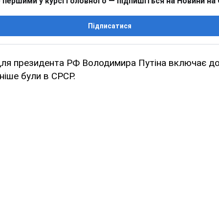
 першими у курсі головного — підпишіться на Новини на
Підписатися
 для президента РФ Володимира Путіна включає до
раніше були в СРСР.