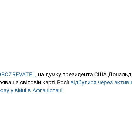
OBOZREVATEL
, на думку президента США Дональд
ява на світовій карті Росії
відбулися через активн
у у війні в Афганістані.