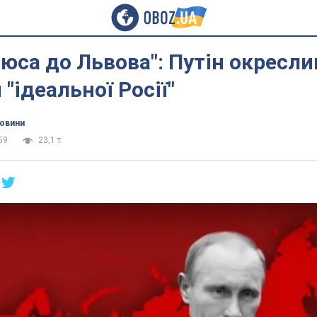
нюса до Львова": Путін окресли
"ідеальної Росії"
новини
59
23,1 т.