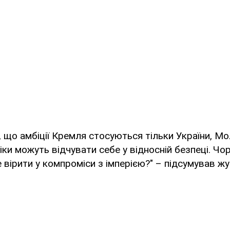
 що амбіції Кремля стосуються тільки України, Молд
іки можуть відчувати себе у відносній безпеці. Чор
вірити у компроміси з імперією?" – підсумував жу