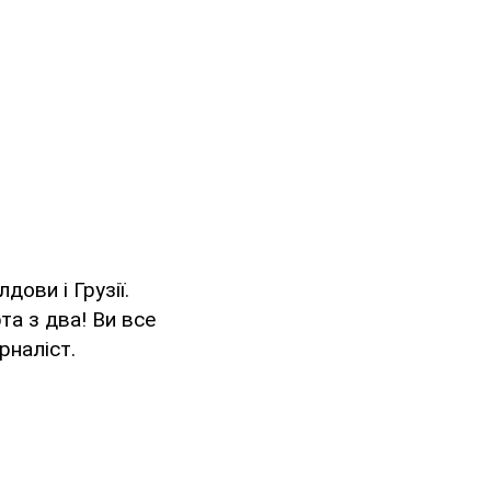
ови і Грузії.
та з два! Ви все
рналіст.