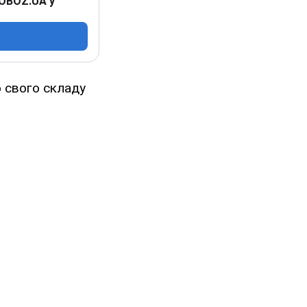
 OBOZ.UA у
 свого складу