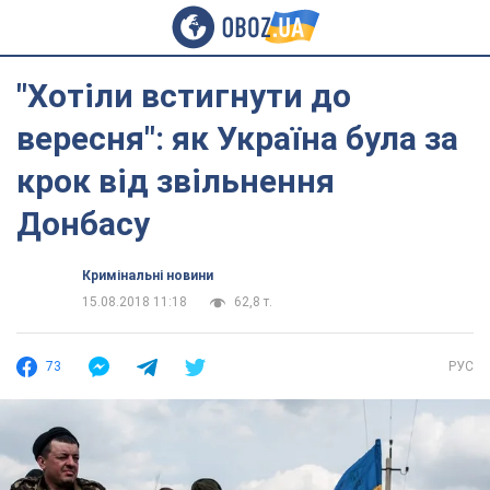
"Хотіли встигнути до
вересня": як Україна була за
крок від звільнення
Донбасу
Кримінальні новини
15.08.2018 11:18
62,8 т.
73
РУС