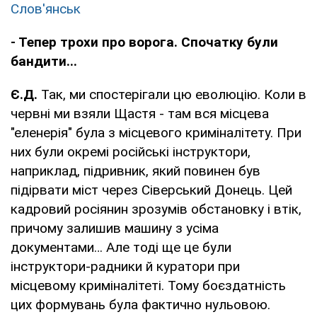
Слов'янськ
- Тепер трохи про ворога. Спочатку були
бандити...
Є.Д.
Так, ми спостерігали цю еволюцію. Коли в
червні ми взяли Щастя - там вся місцева
"еленерія" була з місцевого криміналітету. При
них були окремі російські інструктори,
наприклад, підривник, який повинен був
підірвати міст через Сіверський Донець. Цей
кадровий росіянин зрозумів обстановку і втік,
причому залишив машину з усіма
документами… Але тоді ще це були
інструктори-радники й куратори при
місцевому криміналітеті. Тому боєздатність
цих формувань була фактично нульовою.