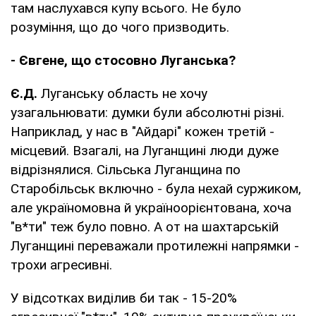
там наслухався купу всього. Не було
розуміння, що до чого призводить.
- Євгене, що стосовно Луганська?
Є.Д.
Луганську область не хочу
узагальнювати: думки були абсолютні різні.
Наприклад, у нас в "Айдарі" кожен третій -
місцевий. Взагалі, на Луганщині люди дуже
відрізнялися. Сільська Луганщина по
Старобільськ включно - була нехай суржиком,
але україномовна й україноорієнтована, хоча
"в*ти" теж було повно. А от на шахтарській
Луганщині переважали протилежні напрямки -
трохи агресивні.
У відсотках виділив би так - 15-20%