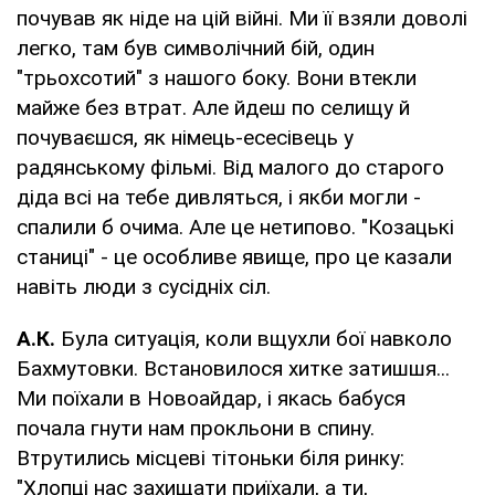
почував як ніде на цій війні. Ми її взяли доволі
легко, там був символічний бій, один
"трьохсотий" з нашого боку. Вони втекли
майже без втрат. Але йдеш по селищу й
почуваєшся, як німець-есесівець у
радянському фільмі. Від малого до старого
діда всі на тебе дивляться, і якби могли -
спалили б очима. Але це нетипово. "Козацькі
станиці" - це особливе явище, про це казали
навіть люди з сусідніх сіл.
А.К.
Була ситуація, коли вщухли бої навколо
Бахмутовки. Встановилося хитке затишшя...
Ми поїхали в Новоайдар, і якась бабуся
почала гнути нам прокльони в спину.
Втрутились місцеві тітоньки біля ринку:
"Хлопці нас захищати приїхали, а ти,