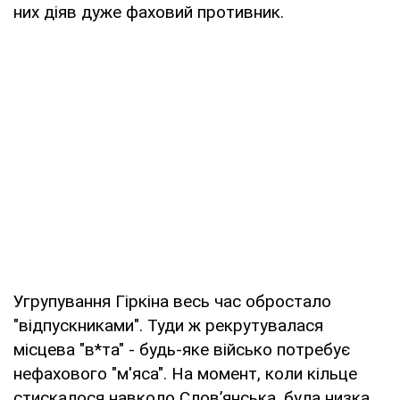
них діяв дуже фаховий противник.
Угрупування Гіркіна весь час обростало
"відпускниками". Туди ж рекрутувалася
місцева "в*та" - будь-яке військо потребує
нефахового "м'яса". На момент, коли кільце
стискалося навколо Слов’янська, була низка