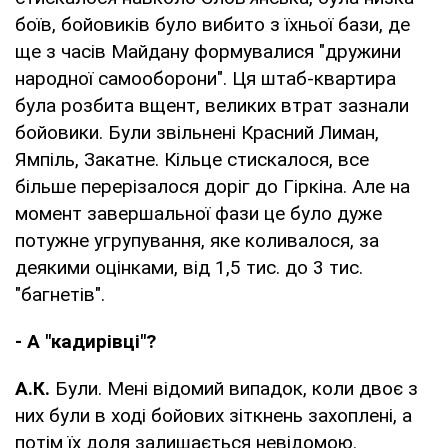
боїв, бойовиків було вибито з їхньої бази, де
ще з часів Майдану формувалися "дружини
народної самооборони". Ця штаб-квартира
була розбита вщент, великих втрат зазнали
бойовики. Були звільнені Красний Лиман,
Ямпіль, Закатне. Кільце стискалося, все
більше перерізалося доріг до Гіркіна. Але на
момент завершальної фази це було дуже
потужне угрупування, яке коливалося, за
деякими оцінками, від 1,5 тис. до 3 тис.
"багнетів".
- А "кадирівці"?
А.К.
Були. Мені відомий випадок, коли двоє з
них були в ході бойових зіткнень захоплені, а
потім їх доля залишається невідомою.