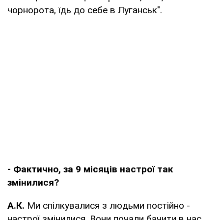
чорнорота, їдь до себе в Луганськ".
- Фактично, за 9 місяців настрої так
змінилися?
А.К.
Ми спілкувалися з людьми постійно -
настрої змінилися. Вони почали бачити в нас