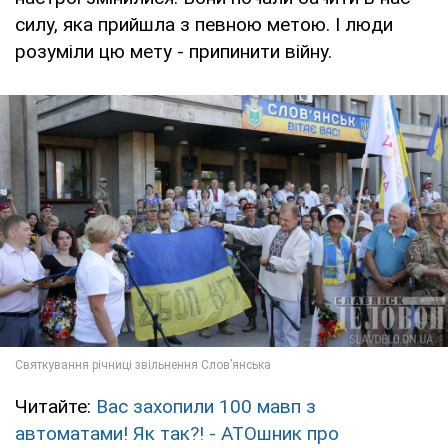
силу, яка прийшла з певною метою. І люди
розуміли цю мету - припинити війну.
Читайте:
Вас захопили 100 мавп з
автоматами! Як так?! - АТОшник про