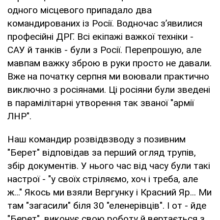
одного місцевого припадало два
командированих із Росії. Водночас з’явилися
професійні ДРГ. Всі екіпажі важкої техніки -
САУ й танків - були з Росії. Перепрошую, але
мавпам важку зброю в руки просто не давали.
Вже на початку серпня ми воювали практично
виключно з росіянами. Ці росіяни були зведені
в парамілітарні утворення так званої "армії
ЛНР".
Наш командир розвідвзводу з позивним
"Берет" відповідав за перший огляд трупів,
збір документів. У нього час від часу були такі
настрої - "у своїх стріляємо, хоч і треба, але
ж…" Якось ми взяли Вергунку і Красний Яр... Ми
там "загасили" біля 30 "еленерівців". І от - йде
"Берет", виконує свою роботу й вертається з