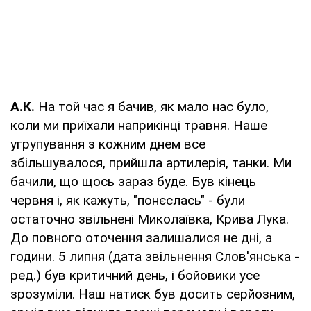
А.К.
На той час я бачив, як мало нас було,
коли ми приїхали наприкінці травня. Наше
угрупування з кожним днем все
збільшувалося, прийшла артилерія, танки. Ми
бачили, що щось зараз буде. Був кінець
червня і, як кажуть, "понєслась" - були
остаточно звільнені Миколаївка, Крива Лука.
До повного оточення залишалися не дні, а
години. 5 липня (дата звільнення Слов'янська -
ред.) був критичний день, і бойовики усе
зрозуміли. Наш натиск був досить серйозним,