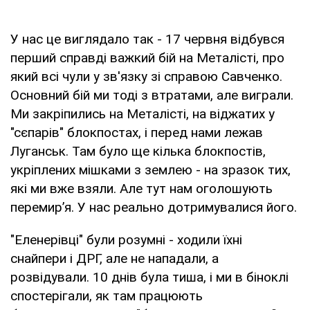
У нас це виглядало так - 17 червня відбувся
перший справді важкий бій на Металісті, про
який всі чули у зв'язку зі справою Савченко.
Основний бій ми тоді з втратами, але виграли.
Ми закріпились на Металісті, на віджатих у
"сєпарів" блокпостах, і перед нами лежав
Луганськ. Там було ще кілька блокпостів,
укріплених мішками з землею - на зразок тих,
які ми вже взяли. Але тут нам оголошують
перемир’я. У нас реально дотримувалися його.
"Еленерівці" були розумні - ходили їхні
снайпери і ДРГ, але не нападали, а
розвідували. 10 днів була тиша, і ми в біноклі
спостерігали, як там працюють