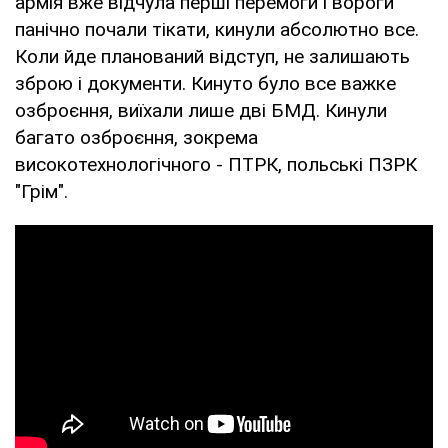
армія вже відчула перші перемоги і вороги
панічно почали тікати, кинули абсолютно все.
Коли йде планований відступ, не залишають
зброю і документи. Кинуто було все важке
озброєння, виїхали лише дві БМД. Кинули
багато озброєння, зокрема
високотехнологічного - ПТРК, польські ПЗРК
"Грім".