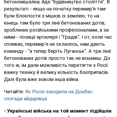
бетономішалки, йде "будівництво століття". В
результаті - якщо на початку перемир’я там
були блокпости з мішків із землею, то на
кінець там було три лінії бетонованих дотів,
зроблених російськими професіоналами, а за
ними - позиції артилерії і "Градів". І от, коли час
спливає, перемир'я не склалось, нам дають
команду - "а тепер беріть Луганськ". А три лінії
бетонованих дотів просто так не візьмеш. До
того ж, їм дали можливість перетягти з Росії
важку техніку й велику кількість боєприпасів.
Далі була вже зовсім інша війна.
Читайте:
Як Росія заходила на Донбас:
спогади айдарівця
- Українські війська на той момент підійшли