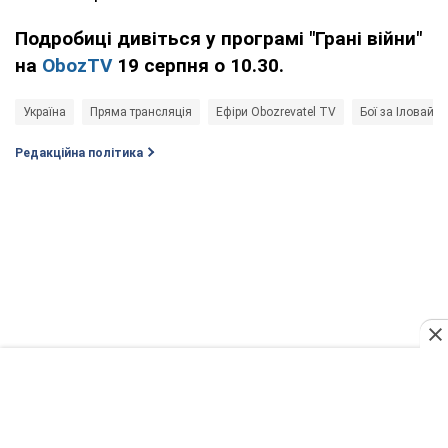
Подробиці дивіться у програмі "Грані війни"
на
ObozTV
19 серпня о 10.30.
Україна
Пряма трансляція
Ефіри Obozrevatel TV
Бої за Іловайсь
Редакційна політика