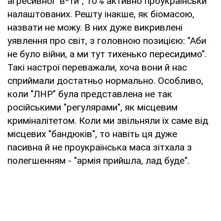
агресивної "в*ти", 10% активно проукраїнськи
налаштованих. Решту інакше, як біомасою,
назвати не можу. В них дуже викривлені
уявлення про світ, з головною позицією: "Аби
не було війни, а ми тут тихенько пересидимо".
Такі настрої переважали, хоча вони й нас
сприймали достатньо нормально. Особливо,
коли "ЛНР" була представлена не так
російськими "регулярами", як місцевим
криміналітетом. Коли ми звільняли їх саме від
місцевих "бандюків", то навіть ця дуже
пасивна й не проукраїнська маса зітхала з
полегшенням - "армія прийшла, лад буде".