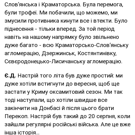
Слов’янська і Краматорська. Була перемога,
були трофеї. Ми побачили, що можемо, ми
змусили противника кинути все і втекти. Було
піднесення - тільки вперед. За той період
навіть на нашому напрямку було звільнено
дуже багато - всю Краматорсько-Слов’янську
агломерацію, Дзержинськ, Костянтинівку,
Сєвєродонецько-Лисичанську агломерацію.
Є.Д.
Настрій того літа був дуже простий: ми
дуже хотіли встигнути до вересня, щоб ще
застати у Криму оксамитовий сезон. Ми так
тоді наступали, що хотіли швидше все
закінчити на Донбасі й після цього брати
Перекоп. Настрій був такий до 20 серпня, коли
зайшли регулярні російські війська. Але це вже
інша історія…