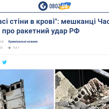
 всі стіни в крові": мешканці Ч
 про ракетний удар РФ
ка
Кримінальні новини
50
9,6 т.