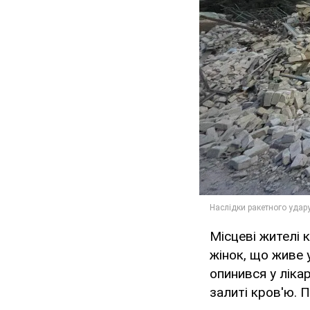
Місцеві жителі к
жінок, що живе у
опинився у ліка
залиті кров'ю. П