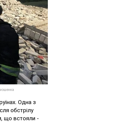
руїнах. Одна з
ісля обстрілу
и, що встояли -