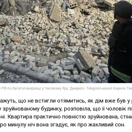
ажуть, що не встигли отямитись, як дім вже був у 
 зруйнованому будинку, розповіла, що її чоловік п
рні. Квартира практично повністю зруйнована, стін
ро минулу ніч вона згадує, як про жахливий сон.