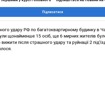
Підписатися
ного удару РФ по багатоквартирному будинку в Ч
ули щонайменше 15 осіб, ще 6 мирних жителів було
вижити після страшного удару та руйнації 2 під'їз
илося.