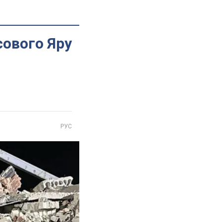
асового Яру
РУС