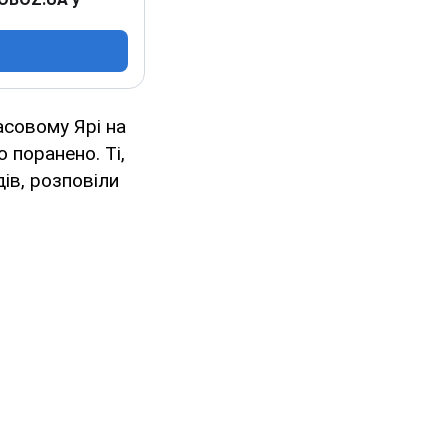
асовому Ярі на
 поранено. Ті,
дів, розповіли