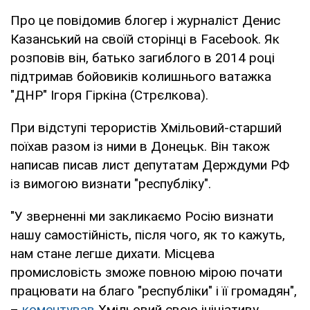
Про це повідомив блогер і журналіст Денис
Казанський на своїй сторінці в Facebook. Як
розповів він, батько загиблого в 2014 році
підтримав бойовиків колишнього ватажка
"ДНР" Ігоря Гіркіна (Стрєлкова).
При відступі терористів Хмільовий-старший
поїхав разом із ними в Донецьк. Він також
написав писав лист депутатам Держдуми РФ
із вимогою визнати "республіку".
"У зверненні ми закликаємо Росію визнати
нашу самостійність, після чого, як то кажуть,
нам стане легше дихати. Місцева
промисловість зможе повною мірою почати
працювати на благо "республіки" і її громадян",
–
коментував
Хмільовий свою ініціативу.