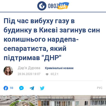
Під час вибуху газу в
будинку в Києві загинув син
колишнього нардепа-
сепаратиста, який
підтримав "ДНР"
Дар'я Дурова
Кримінальні новини
28.06.2020 18:07
60,2 т.
98
РУС