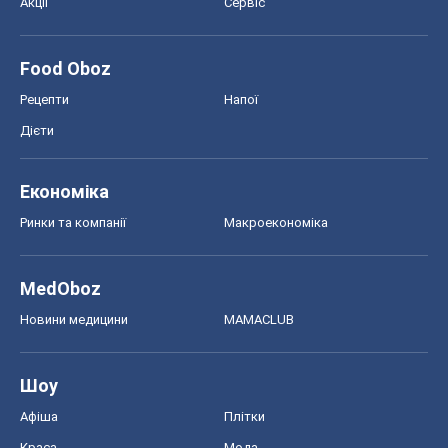
MedOboz
Новини медицини
MAMACLUB
Шоу
Афіша
Плітки
Краса
Мода
Жіночий журнал