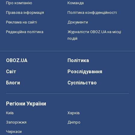
Блоги
Суспільство
Регіони України
Київ
Харків
Запоріжжя
Дніпро
Черкаси
Спорт
Футбол
Баскетбол
Хокей
Бокс
Формула-1
Моя школа
ГДЗ
Підручники