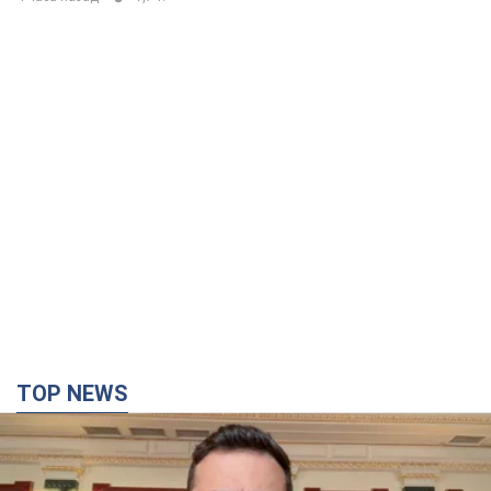
TOP NEWS
"Захист нашого життя": Зеленський про
антибалістику FREYJA, санкції проти Росії й
підтримку аграріїв. Відео
Європейські партнери долучаються до спільного проєкту