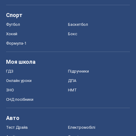
Онлайн уроки
ДПА
ЗНО
НМТ
СНД посібники
Авто
Тест Драйв
Електромобілі
Акції
Сервіс
Food Oboz
Рецепти
Напої
Дієти
Економіка
Ринки та компанії
Макроекономіка