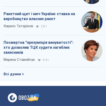
Всі думки
Про компанію
Команда
Правова інформація
Політика конфіденційності
Реклама на сайті
Документи
Редакційна політика
Журналісти OBOZ.UA на місці
подій
OBOZ.UA
Політика
Світ
Розслідування