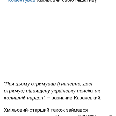
"При цьому отримував (і напевно, досі
отримує) підвищену українську пенсію, як
колишній нардеп",
– зазначив Казанський.
Хмільовий-старший також займався