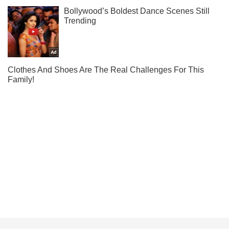
Підпишись на наш Telegram. Надсилаємо лише "гарячі"
новини!
Підписатись
Підписатись
Кримінальні новини
Під час вибуху...
Важливе