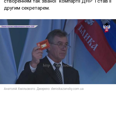
створенням так званої "компартії ДНР" і став її
другим секретарем.