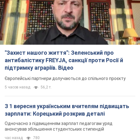
5 часов назад
56,2 т.
З 1 вересня українським вчителям підвищать
зарплати: Корецький розкрив деталі
Одночасно з підвищенням зарплат педагогам уряд
анонсував збільшення студентських стипендій
час назад
780
"Нам теж вони потрібні": Трамп відповів на
прохання Зеленського щодо передачі Україні
ракет для Patriot
Американські запаси окремих боєприпасів обмежені
34 минуты назад
186