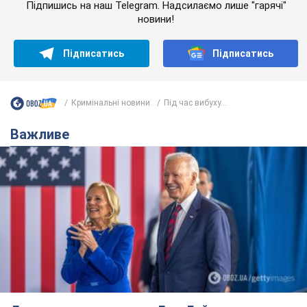
Дружина тяжкохворого Джо Байдена назвала
перший симптом, який сигналізував про його
"агресивний" рак
Спершу лікарі не надали цьому належної уваги
6.08.2026 12:46
15,3 т.
Відпустка Лесі Нікітюк у Карпатах
обернулася скандалом: чому ведучу
несправедливо захейтили
Знаменитість вийшла на пряму комунікацію в