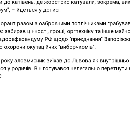
 до катівень, де жорстоко катували, зокрема, в
ум", – йдеться у дописі.
борант разом з озброєними поплічниками грабува
: забирав цінності, гроші, оргтехніку та інше майно
вдореферендуму РФ щодо "приєднання" Запоріжжя
о охорони окупаційних "виборчкомів".
 року зловмисник виїхав до Львова як внутрішнь
ся у родичів. Він готувався нелегально перетнути 
.