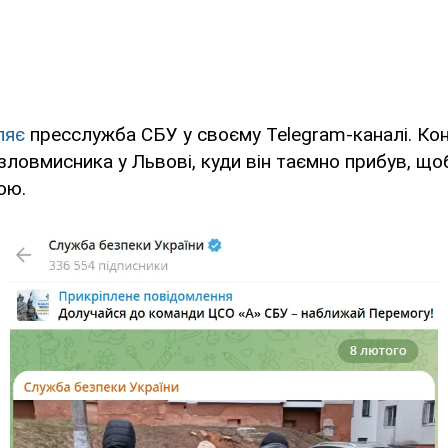
ляє
пресслужба СБУ у своєму Telegram-каналі. Ко
ловмисника у Львові, куди він таємно прибув, що
ою.