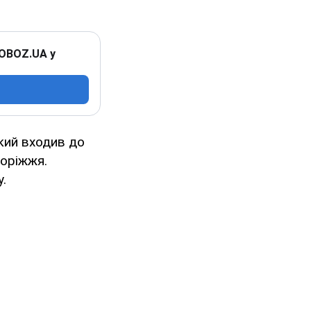
 OBOZ.UA у
кий входив до
поріжжя.
.