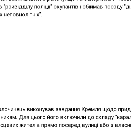
 "райвідділу поліції" окупантів і обіймав посаду "
х неповнолітніх".
" злочинець виконував завдання Кремля щодо при
никам. Для цього його включили до складу "караль
ісцевих жителів прямо посеред вулиці або з власн