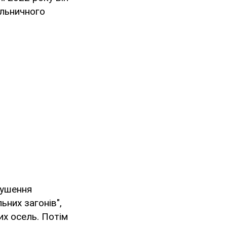
дільничного
душення
них загонів",
их осель. Потім