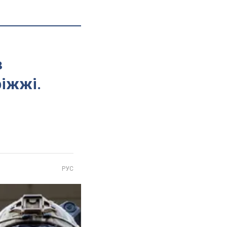
в
ріжжі.
РУС