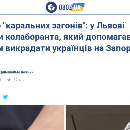
 "каральних загонів": у Львові
и колаборанта, який допомага
 викрадати українців на Запо
Кримінальні новини
3
16,2 т.