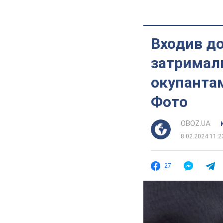
Входив до
затримал
окупантам
Фото
OBOZ.UA
8.02.2024 11:2
27