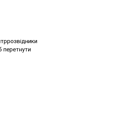
нтррозвідники
б перетнути