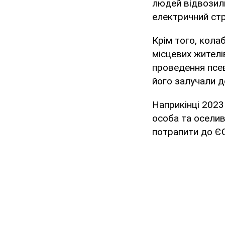
людей відвозили
електричний стр
Крім того, кола
місцевих жителів
проведення псе
його залучали д
Наприкінці 2023
особа та оселив
потрапити до ЄС