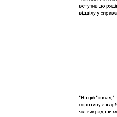
вступив до рядів
відділу у справа
"На цій "посаді
спротиву загарб
які викрадали м