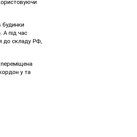
икористовуючи
в будинки
. А під час
 до складу РФ,
о переміщена
кордон у та