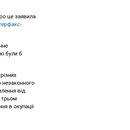
Про це заявила
нтерфакс-
ічне
кі були б
 різних
о незаконного
илення від
е трьом
ня в окупації