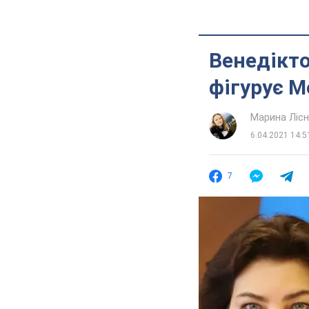
Венедікто
фігурує 
Марина Лісн
6.04.2021 14:5
7