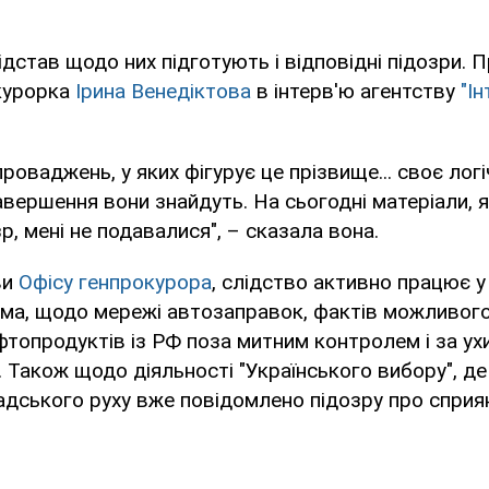
підстав щодо них підготують і відповідні підозри. 
курорка
Ірина Венедіктова
в інтерв'ю агентству
"І
проваджень, у яких фігурує це прізвище... своє лог
вершення вони знайдуть. На сьогодні матеріали, я
р, мені не подавалися", – сказала вона.
ви
Офісу генпрокурора
, слідство активно працює у
ема, щодо мережі автозаправок, фактів можливог
топродуктів із РФ поза митним контролем і за ух
. Також щодо діяльності "Українського вибору", д
дського руху вже повідомлено підозру про сприян