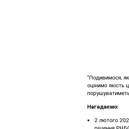
"Подивимося, як
оцінимо якість ц
порушуватиметьс
Нагадаємо:
2 лютого 202
рішення РНБО