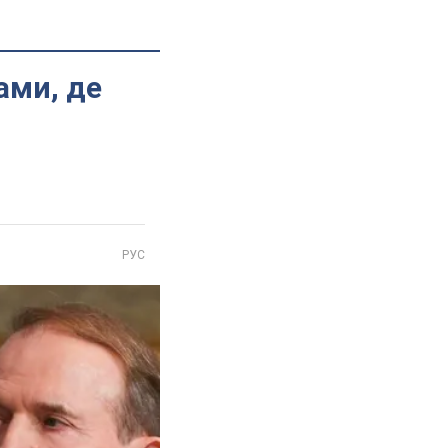
ами, де
РУС