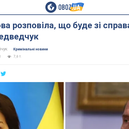
ва розповіла, що буде зі справ
Медведчук
ічук
Кримінальні новини
1
7,6 т.