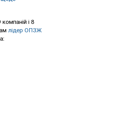
 компаній і 8
сам
лідер ОПЗЖ
а: