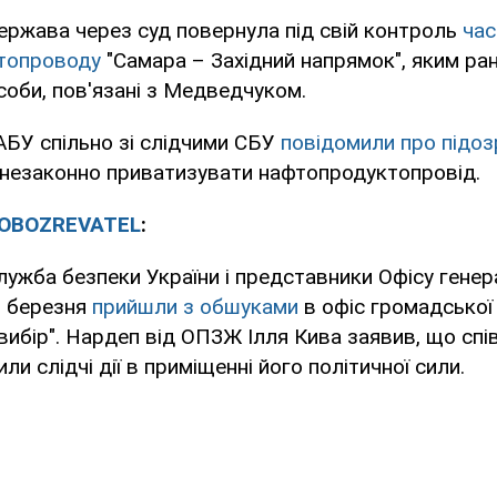
держава через суд повернула під свій контроль
час
топроводу
"Самара – Західний напрямок", яким ра
соби, пов'язані з Медведчуком.
БУ спільно зі слідчими СБУ
повідомили про підоз
 незаконно приватизувати нафтопродуктопровід.
OBOZREVATEL
:
лужба безпеки України і представники Офісу гене
5 березня
прийшли з обшуками
в офіс громадської 
 вибір". Нардеп від ОПЗЖ Ілля Кива заявив, що сп
ли слідчі дії в приміщенні його політичної сили.