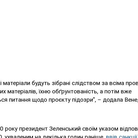
і матеріали будуть зібрані слідством за всіма пр
их матеріалів, їхню обґрунтованість, а потім вже
я питання щодо проєкту підозри", – додала Вене
0 року президент Зеленський своїм указом відпов
, ухваленим на декілька годин раніше,
ввів санкці