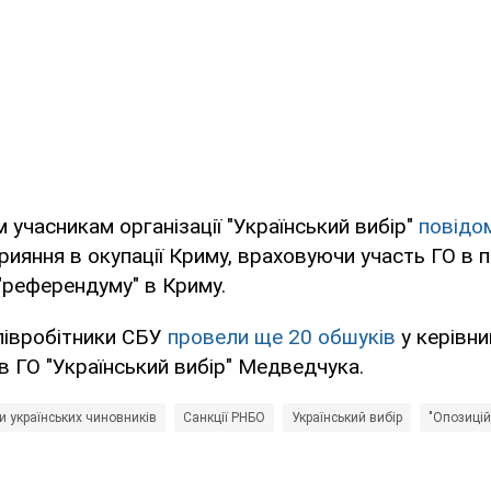
 учасникам організації "Український вибір"
повідо
рияння в окупації Криму, враховуючи участь ГО в 
"референдуму" в Криму.
півробітники СБУ
провели ще 20 обшуків
у керівни
в ГО "Український вибір" Медведчука.
ти українських чиновників
Санкції РНБО
Український вибір
"Опозицій