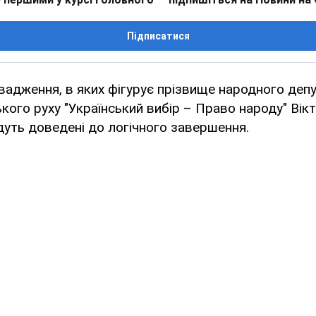
Підписатися
вадження, в яких фігурує прізвище народного деп
кого руху "Український вибір – Право народу" Вік
уть доведені до логічного завершення.