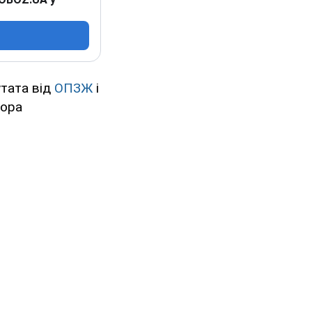
утата від
ОПЗЖ
і
тора