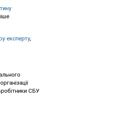
тину
ніше
ру експерту
,
рального
організації
івробітники СБУ