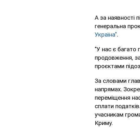
А за наявності 
генеральна про
Україна"
.
"У нас є багато 
продовження, за
проєктами підоз
За словами гла
напрямах. Зокр
переміщення наф
сплати податків
учасникам грома
Криму.