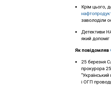
Крім цього, 
нафтопродук
заволоділи о
Детективи НА
який допоміг
Як повідомляв
25 березня С
прокурора 2
"Український
і ОГП проводи