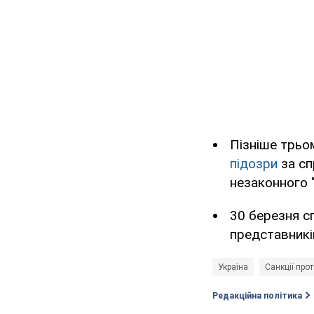
Пізніше трьом
підозри
за сп
незаконного 
30 березня с
представникі
Україна
Санкції про
Редакційна політика