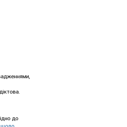
овадженнями,
діктова.
ідно до
ї щодо