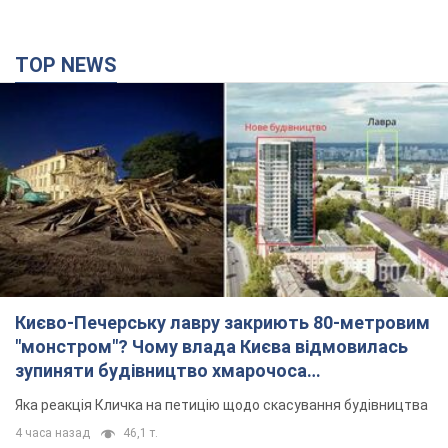
TOP NEWS
Києво-Печерську лавру закриють 80-метровим
"монстром"? Чому влада Києва відмовилась
зупиняти будівництво хмарочоса
"московського вірянина"
Яка реакція Кличка на петицію щодо скасування будівництва
4 часа назад
46,1 т.