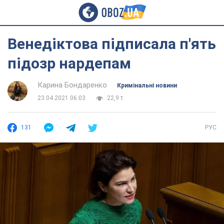
Венедіктова підписала п'ять
підозр нардепам
Карина Бондаренко
Кримінальні новини
23.04.2021 06:03
22,9 т.
131
РУС