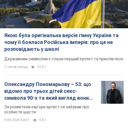
Якою була оригінальна версія гімну України та
чому її боялася Російська імперія: про це не
розповідають у школі
Державним символом є тільки перший куплет та приспів пісні
7 часов назад
32,0 т.
Олександру Пономарьову – 53: що
відомо про трьох дітей секс-
символа 90-х та який вигляд вони
мають
За розвитком кар'єри артист не забував про
особисте щастя
9.08.2026 04:01
9,8 т.