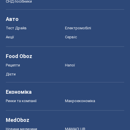
СНД посібники
Авто
Тест Драйв
Електромобілі
Акції
Сервіс
Food Oboz
Рецепти
Напої
Дієти
Економіка
Ринки та компанії
Макроекономіка
MedOboz
Новини медицини
MAMACLUB