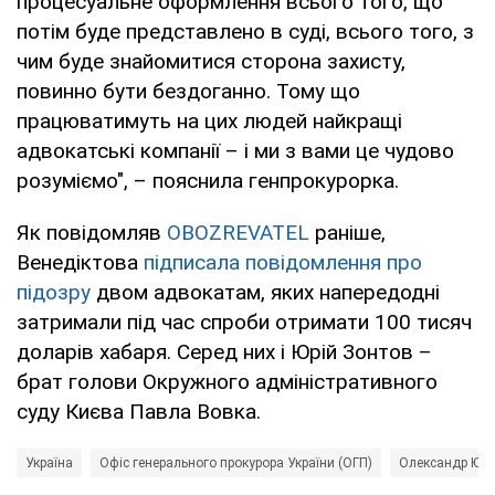
процесуальне оформлення всього того, що
потім буде представлено в суді, всього того, з
чим буде знайомитися сторона захисту,
повинно бути бездоганно. Тому що
працюватимуть на цих людей найкращі
адвокатські компанії – і ми з вами це чудово
розуміємо", – пояснила генпрокурорка.
Як повідомляв
OBOZREVATEL
раніше,
Венедіктова
підписала повідомлення про
підозру
двом адвокатам, яких напередодні
затримали під час спроби отримати 100 тисяч
доларів хабаря. Серед них і Юрій Зонтов –
брат голови Окружного адміністративного
суду Києва Павла Вовка.
Україна
Офіс генерального прокурора України (ОГП)
Олександр Юр