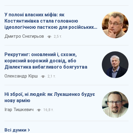
У полоні власних міфів: як
Костянтинівка стала головною
ідеологічною пасткою для російських
окупантів
Дмитро Снєгирьов
2,5 т.
Рекрутинг: оновлений і, схоже,
корисний ворожий досвід, або
Діалектика вибагливого боягузтва
Олександр Кірш
2,1 т.
Ні зброї, ні людей: як Лукашенко будує
нову армію
Ігар Тишкевич
16,8 т.
Всі думки