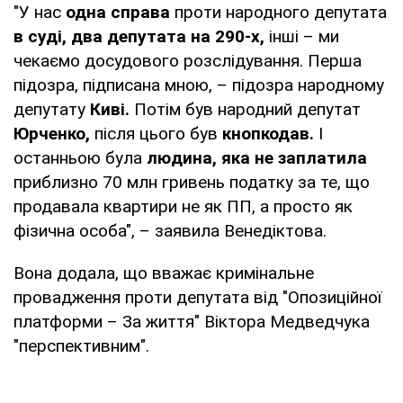
"У нас
одна справа
проти народного депутата
в суді,
два депутата на 290-х,
інші – ми
чекаємо досудового розслідування. Перша
підозра, підписана мною, – підозра народному
депутату
Киві.
Потім був народний депутат
Юрченко,
після цього був
кнопкодав.
І
останньою була
людина, яка не заплатила
приблизно 70 млн гривень податку за те, що
продавала квартири не як ПП, а просто як
фізична особа", – заявила Венедіктова.
Вона додала, що вважає кримінальне
провадження проти депутата від "Опозиційної
платформи – За життя" Віктора Медведчука
"перспективним".