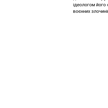
ідеологом його 
воєнних злочині