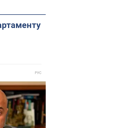
артаменту
РУС