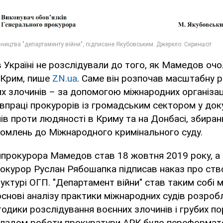
в Україні не розслідували до того, як Мамедов оч
 Крим, пише
ZN.ua
. Саме він розпочав масштабну р
их злочинів – за допомогою міжнародних організаці
півпраці прокурорів із громадським сектором у до
ів проти людяності в Криму та на Донбасі, збиранн
домлень до Міжнародного кримінального суду.
нпрокурора Мамедов став 18 жовтня 2019 року, а
рокурор Руслан Рябошапка підписав наказ про ст
руктурі ОГП. "Департамент війни" став таким собі
основі аналізу практики міжнародних судів розро
тодики розслідування воєнних злочинів і грубих п
кладом роботи прокуратури АРК було переформат