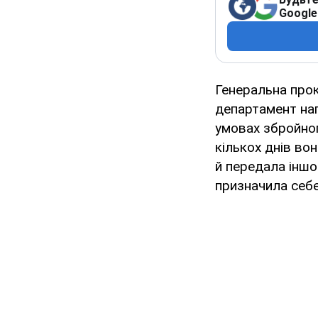
Google
Генеральна про
департамент наг
умовах збройног
кількох днів во
й передала іншо
призначила себе