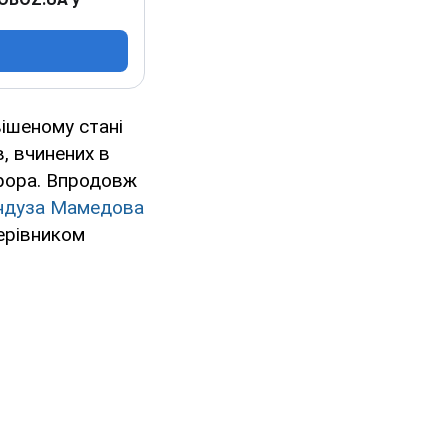
ішеному стані
, вчинених в
урора. Впродовж
ндуза Мамедова
ерівником