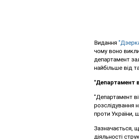
Видання
"Дзерк
чому воно викли
департамент зал
найбільше від т
"Департамент в
"Департамент ві
розслідування н
проти України, 
Зазначається, що
діяльності стру