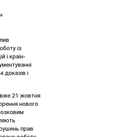
олив
оботу із
й і країн-
кументуванні
і доказів і
 вже 21 жовтня
ворення нового
 мозковим
бляють
орушень прав
овано роботу