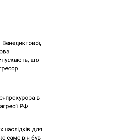
м Венедиктової,
дова
рипускають, що
гресор.
генпрокурора в
агресії РФ
их наслідків для
же саме він був