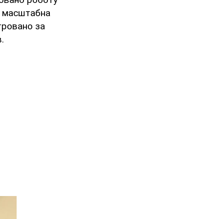
я масштабна
тровано за
.