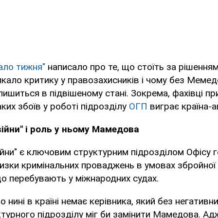
ало тижня"
написало про те, що стоїть за рішення
кало критику у правозахисників і чому без Меме
ишиться в підвішеному стані. Зокрема, фахівці п
аких збоїв у роботі підрозділу
ОГП
виграє країна-а
ійни" і роль у ньому Мамедова
йни" є ключовим структурним підрозділом Офісу 
изки кримінальних проваджень в умовах збройної 
що перебувають у міжнародних судах.
 нині в країні немає керівника, який без негативн
ктурного підрозділу міг би замінити Мамедова. Ад