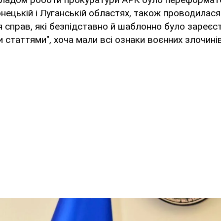
нецькій і Луганській областях, також проводилас
я справ, які безпідставно й шаблонно було зареєс
 статтями", хоча мали всі ознаки воєнних злочинів