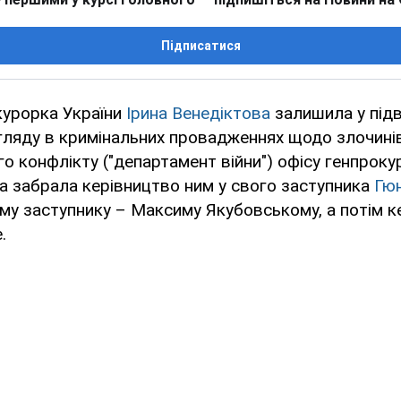
Підписатися
курорка України
Ірина Венедіктова
залишила у підв
ляду в кримінальних провадженнях щодо злочинів
о конфлікту ("департамент війни") офісу генпрок
на забрала керівництво ним у свого заступника
Гю
му заступнику – Максиму Якубовському, а потім к
.