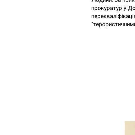
прокуратур у До
перекваліфікаці
"терористичними