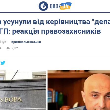
усунули від керівництва "деп
ОГП: реакція правозахисників
ічук
Кримінальні новини
4
2,3 т.