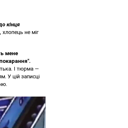
до кінця
, хлопець не міг
ть мене
 покарання".
тька. І тюрма —
м. У цій записці
ню.