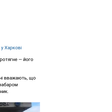
 у Харкові
протягне — його
ні вважають, що
езабаром
ник.