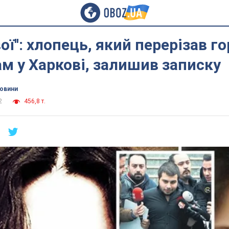
вої'': хлопець, який перерізав г
м у Харкові, залишив записку
новини
2
456,8 т.