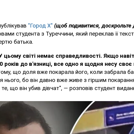
публікував
"Город Х"
(щоб подивитися, доскрольте 
вами студента з Туреччини, який переклав її текст
ертю батька.
У цьому світі немає справедливості. Якщо наві
 років до в'язниці, все одно я щодня несу своє
тому, що доля вже покарала його, коли забрала ба
я нього, бо він давно вже живе з гіршим покарання
те, що він убив дівчат", — розповів студент видан