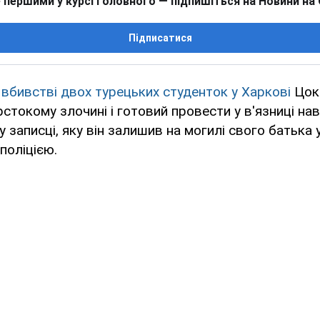
 першими у курсі головного — підпишіться на Новини на
Підписатися
вбивстві двох турецьких студенток у Харкові
Цок
стокому злочині і готовий провести у в'язниці нав
 записці, яку він залишив на могилі свого батька у
поліцією.