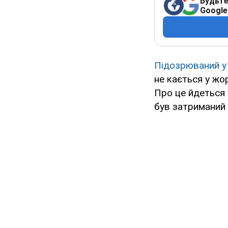
Будьте
Google
Підозрюваний у 
не кається у жор
Про це йдеться у
був затриманий 