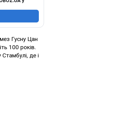
 OBOZ.UA у
мез Гусну Цан
іть 100 років.
 Стамбулі, де і