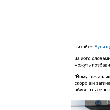
Читайте:
Були щ
За його словами
можуть позбави
"Йому теж залиш
скоро він загин
вбивають свої ж