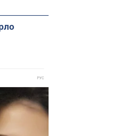
орло
РУС