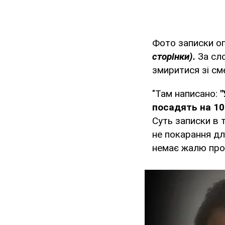
Фото записки о
сторінки).
За сло
змиритися зі см
"Там написано:
"
посадять на 100
Суть записки в 
не покарання дл
немає жалю про 