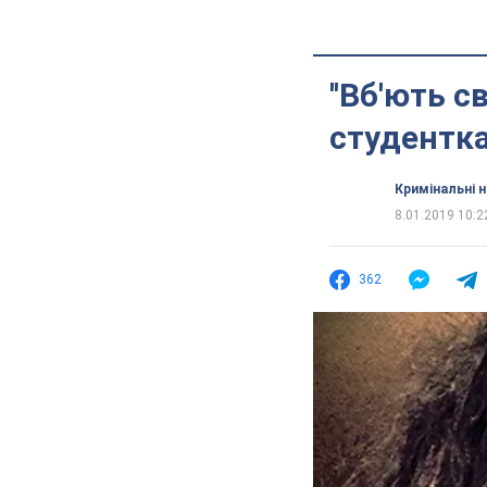
''Вб'ють с
студентка
Кримінальні 
8.01.2019 10:2
362