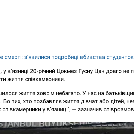
е смерті: з'явилися подробиці вбивства студенток
, у в'язниці 20-річний Цокмез Гусну Цан довго не 
ти життя співкамерники.
илося життя зовсім небагато. У нас на батьківщи
е. Бо тих, хто позбавляє життя дівчат або дітей, н
 співкамерники у в'язниці", — зазначив співрозмов