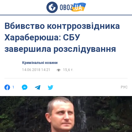
Вбивство контррозвідника
Хараберюша: СБУ
завершила розслідування
Кримінальні новини
14.06.2018 14:21
15,6 т.
1
РУС