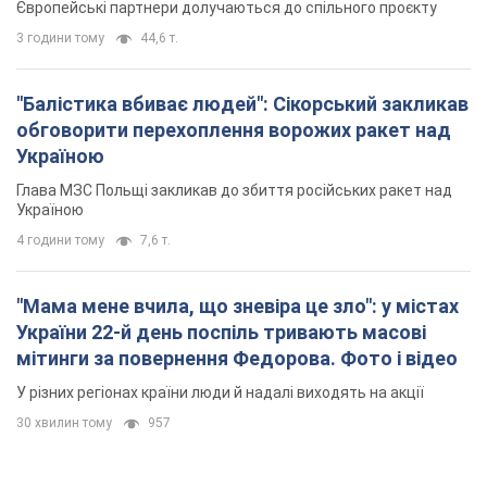
Європейські партнери долучаються до спільного проєкту
3 години тому
44,6 т.
"Балістика вбиває людей": Сікорський закликав
обговорити перехоплення ворожих ракет над
Україною
Глава МЗС Польщі закликав до збиття російських ракет над
Україною
4 години тому
7,6 т.
"Мама мене вчила, що зневіра це зло": у містах
України 22-й день поспіль тривають масові
мітинги за повернення Федорова. Фото і відео
У різних регіонах країни люди й надалі виходять на акції
30 хвилин тому
957