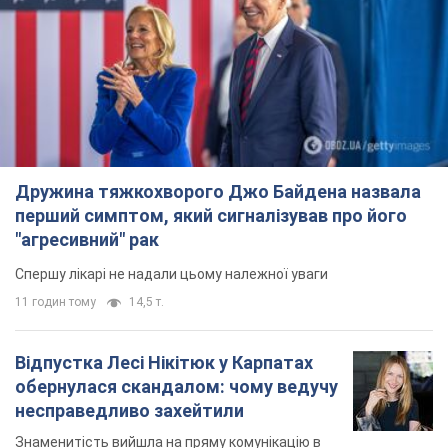
Дружина тяжкохворого Джо Байдена назвала
перший симптом, який сигналізував про його
"агресивний" рак
Спершу лікарі не надали цьому належної уваги
11 годин тому
14,5 т.
Відпустка Лесі Нікітюк у Карпатах
обернулася скандалом: чому ведучу
несправедливо захейтили
Знаменитість вийшла на пряму комунікацію в