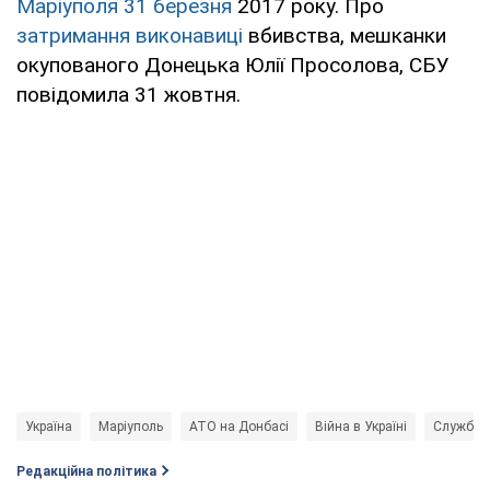
Маріуполя 31 березня
2017 року. Про
затримання виконавиці
вбивства, мешканки
окупованого Донецька Юлії Просолова, СБУ
повідомила 31 жовтня.
Україна
Маріуполь
АТО на Донбасі
Війна в Україні
Служба б
Редакційна політика