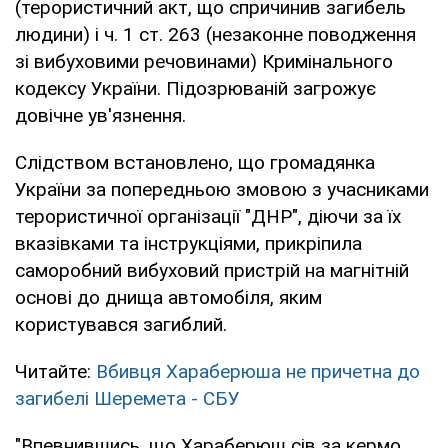
(терористичний акт, що спричинив загибель
людини) і ч. 1 ст. 263 (незаконне поводження
зі вибуховими речовинами) Кримінального
кодексу України. Підозрюваній загрожує
довічне ув'язнення.
Слідством встановлено, що громадянка
України за попередньою змовою з учасниками
терористичної організації "ДНР", діючи за їх
вказівками та інструкціями, прикріпила
саморобний вибуховий пристрій на магнітній
основі до днища автомобіля, яким
користувався загиблий.
Читайте:
Вбивця Хараберюша не причетна до
загибелі Шеремета - СБУ
"Впевнившись, що Хараберюш сів за кермо