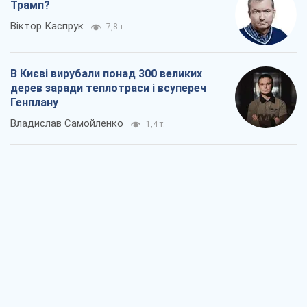
Як атаки Сил оборони України
скоротили експорт російських
нафтопродуктів
Андрій Клименко
2,0 т.
Два супертурніри Магучіх: спортивний
календар осені 2026 року
Олександр Липенко
5,4 т.