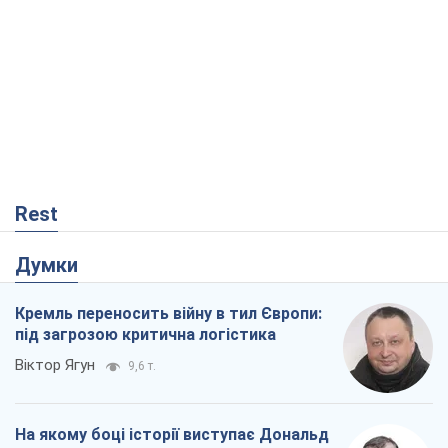
Думки
Кремль переносить війну в тил Європи:
під загрозою критична логістика
Віктор Ягун
9,6 т.
На якому боці історії виступає Дональд
Трамп?
Віктор Каспрук
7,8 т.
В Києві вирубали понад 300 великих
дерев заради теплотраси і всупереч
Генплану
Владислав Самойленко
1,4 т.