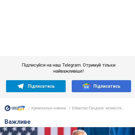
Підписатись
Підписатись
Кримінальні новини
Вбивство Гандзюк: активісти...
Важливе
Дружина тяжкохворого Джо Байдена назвала
перший симптом, який сигналізував про його