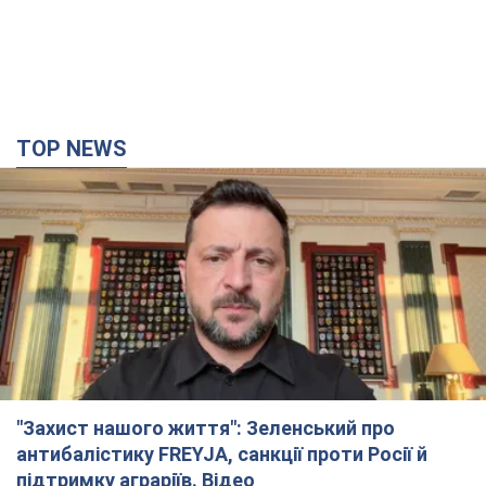
"Захист нашого життя": Зеленський про
антибалістику FREYJA, санкції проти Росії й
підтримку аграріїв. Відео
Європейські партнери долучаються до спільного проєкту
5 часов назад
53,3 т.
"Балістика вбиває людей": Сікорський закликав
обговорити перехоплення ворожих ракет над
Україною
Глава МЗС Польщі закликав до збиття російських ракет над
Україною
5 часов назад
8,1 т.