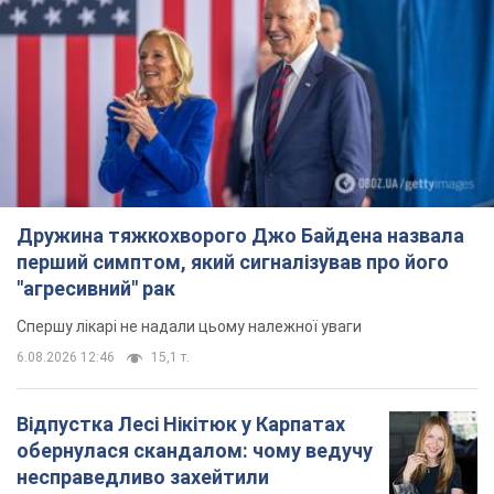
"агресивний" рак
Спершу лікарі не надали цьому належної уваги
6.08.2026 12:46
15,1 т.
Відпустка Лесі Нікітюк у Карпатах
обернулася скандалом: чому ведучу
несправедливо захейтили
Знаменитість вийшла на пряму комунікацію в
мережі та розставила всі крапки над "і"
7 часов назад
12,0 т.
Не лише через зарплату: чому
українці не поспішають
погоджуватися на вакансії
Чого найбільше бракує на ринку праці
9 часов назад
3,1 т.