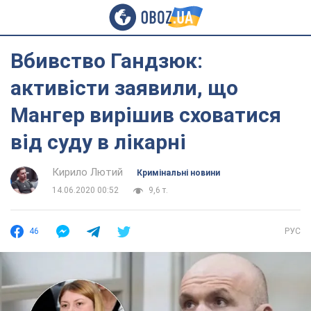
Вбивство Гандзюк:
активісти заявили, що
Мангер вирішив сховатися
від суду в лікарні
Кирило Лютий
Кримінальні новини
14.06.2020 00:52
9,6 т.
46
РУС