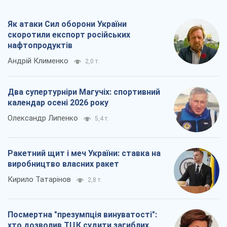
Ракетний щит і меч України: ставка на
виробництво власних ракет
Кирило Татарінов
2,8 т.
Посмертна "презумпція винуватості":
хто дозволив ТЦК судити загиблих
захисників
Марина Ставнійчук
6,3 т.
Всі думки
Про компанію
Команда