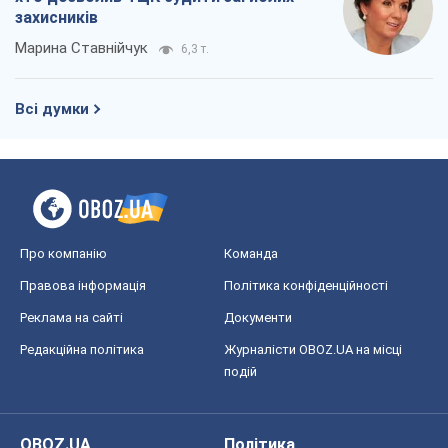
Правова інформація
Політика конфіденційності
Реклама на сайті
Документи
Редакційна політика
Журналісти OBOZ.UA на місці
подій
OBOZ.UA
Політика
Світ
Розслідування
Блоги
Суспільство
Регіони України
Київ
Харків
Запоріжжя
Дніпро
Черкаси