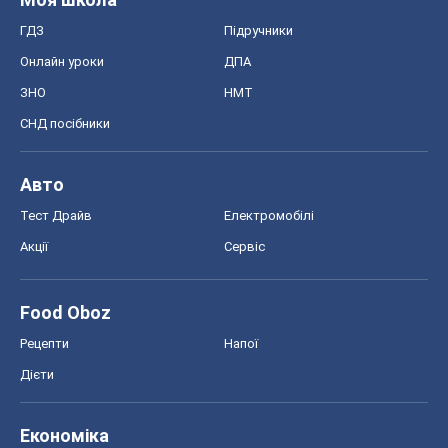
Food Oboz
Рецепти
Напої
Дієти
Економіка
Ринки та компанії
Макроекономіка
MedOboz
Новини медицини
MAMACLUB
Шоу
Афіша
Плітки
Краса
Мода