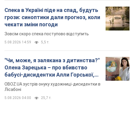
Спека в Україні піде на спад, будуть
грози: синоптики дали прогноз, коли
чекати зміни погоди
Зовсім скоро спека поступово відступить
5.08.2026 14:59
5,5 т.
"Чи, може, я залякана з дитинства?"
Олена Зарецька – про вбивство
бабусі-дисидентки Алли Горської,
критику Дмитра Стуса та втечу в
OBOZ.UA зустрів онуку художниці-дисидентки в
Португалію з 5 дітьми
Лісабоні
5.08.2026 04:00
25,7 т.