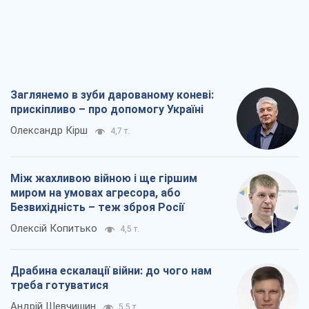
Заглянемо в зуби дарованому коневі:
прискіпливо – про допомогу Україні
Олександр Кірш
4,7 т.
Між жахливою війною і ще гіршим
миром на умовах агресора, або
Безвихідність – теж зброя Росії
Олексій Копитько
4,5 т.
Драбина ескалації війни: до чого нам
треба готуватися
Андрій Шевчишин
5,5 т.