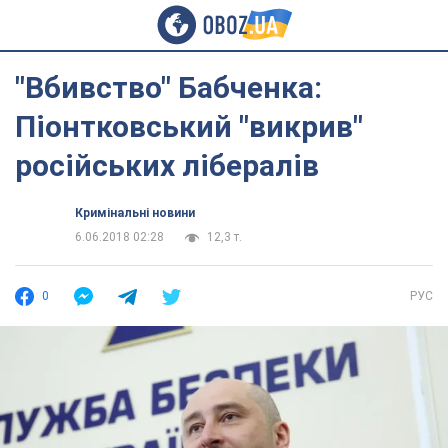
"Вбивство" Бабченка:
Піонтковський "викрив"
російських лібералів
Кримінальні новини
6.06.2018 02:28
12,3 т.
0
РУС