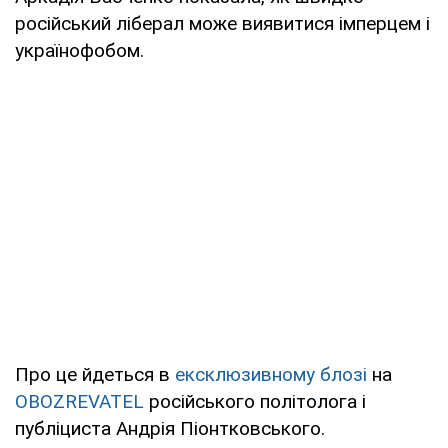
російський ліберал може виявитися імперцем і
українофобом.
Про це йдеться в
ексклюзивному блозі
на
OBOZREVATEL
російського політолога і
публіциста Андрія Піонтковського.