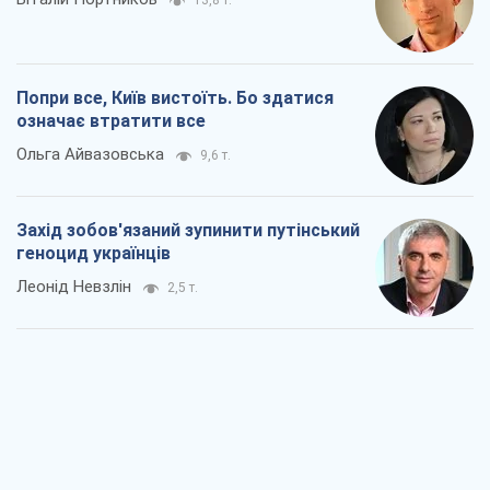
13,8 т.
Попри все, Київ вистоїть. Бо здатися
означає втратити все
Ольга Айвазовська
9,6 т.
Захід зобов'язаний зупинити путінський
геноцид українців
Леонід Невзлін
2,5 т.