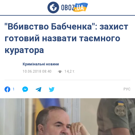
"Вбивство Бабченка": захист
готовий назвати таємного
куратора
Кримінальні новини
10.06.2018 08:40
14,2 т.
1
РУС