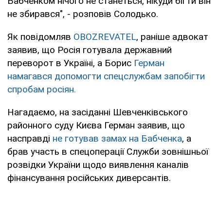
Бабченком нічого не станеться, нікуди бігти він
не збирався", - розповів Солодько.
Як повідомляв
OBOZREVATEL
, раніше адвокат
заявив, що Росія готувала державний
переворот в Україні, а Борис
Герман
намагався допомогти спецслужбам запобігти
спробам росіян.
Нагадаємо, на засіданні Шевченківського
районного суду Києва Герман заявив, що
насправді
не готував замах на Бабченка
, а
брав участь в спецоперації Служби зовнішньої
розвідки України щодо виявлення каналів
фінансування російських диверсантів.