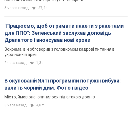
5 часов назад
37,2 т.
"Працюємо, щоб отримати пакети з ракетами
для ППО": Зеленський заслухав доповідь
Драпатого і анонсував нові кроки
Зокрема, він обговорив з головкомом кадрові питання в
українській армії
2 часа назад
1,3 т.
В окупованій Ялті прогриміли потужні вибухи:
валить чорний дим. Фото і відео
Місто, ймовірно, опинилося під атакою дронів
3 часа назад
4,8 т.