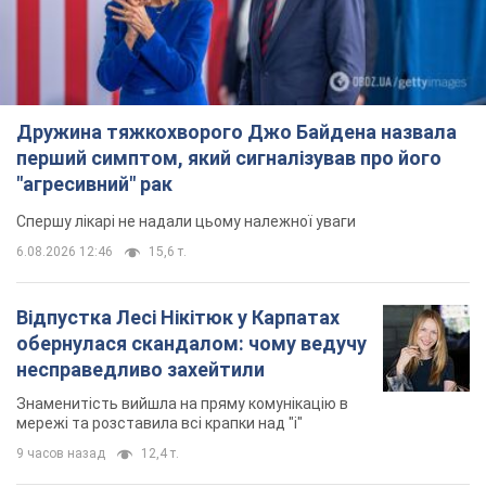
Дружина тяжкохворого Джо Байдена назвала
перший симптом, який сигналізував про його
"агресивний" рак
Спершу лікарі не надали цьому належної уваги
6.08.2026 12:46
15,6 т.
Відпустка Лесі Нікітюк у Карпатах
обернулася скандалом: чому ведучу
несправедливо захейтили
Знаменитість вийшла на пряму комунікацію в
мережі та розставила всі крапки над "і"
9 часов назад
12,4 т.