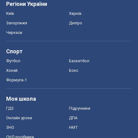
Регіони України
Київ
Харків
Запоріжжя
Дніпро
Черкаси
Спорт
Футбол
Баскетбол
Хокей
Бокс
Формула-1
Моя школа
ГДЗ
Підручники
Онлайн уроки
ДПА
ЗНО
НМТ
СНД посібники