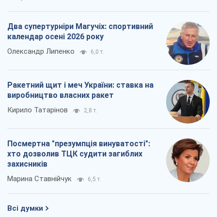
Два супертурніри Магучіх: спортивний
календар осені 2026 року
Олександр Липенко
6,0 т.
Ракетний щит і меч України: ставка на
виробництво власних ракет
Кирило Татарінов
2,8 т.
Посмертна "презумпція винуватості":
хто дозволив ТЦК судити загиблих
захисників
Марина Ставнійчук
6,5 т.
Всі думки