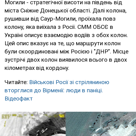
Могили - стратегічної висоти на південь від
міста Сніжне Донецької області. Далі колона,
рушивши від Саур-Могили, проїхала повз
колону, яка виїхала з Росії. СММ ОБСЄ в
Україні описує взаємодію водіїв з обох колон.
Цей опис вказує на те, що маршрути колон
були скоординовані між Росією і "ДНР". Місце
зустрічі двох колон виявилося всього в двох
кілометрах від кордону.
Читайте:
Військові Росії зі стріляниною
вторглися до Вірменії: люди в паніці.
Відеофакт