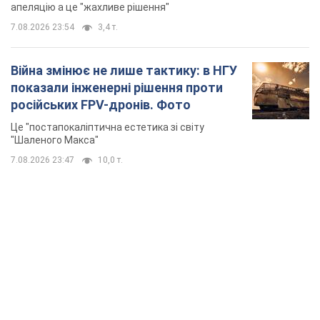
апеляцію а це "жахливе рішення"
7.08.2026 23:54
3,4 т.
Війна змінює не лише тактику: в НГУ
показали інженерні рішення проти
російських FPV-дронів. Фото
Це "постапокаліптична естетика зі світу
"Шаленого Макса"
7.08.2026 23:47
10,0 т.