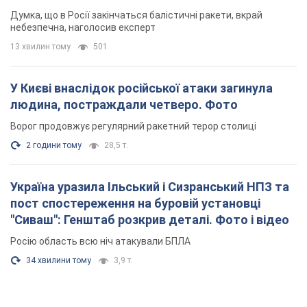
Думка, що в Росії закінчаться балістичні ракети, вкрай
небезпечна, наголосив експерт
13 хвилин тому
501
У Києві внаслідок російської атаки загинула
людина, постраждали четверо. Фото
Ворог продовжує регулярний ракетний терор столиці
2 години тому
28,5 т.
Україна уразила Ільський і Сизранський НПЗ та
пост спостереження на буровій установці
"Сиваш": Генштаб розкрив деталі. Фото і відео
Росію область всю ніч атакували БПЛА
34 хвилини тому
3,9 т.