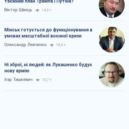
таємний план Трампа і Путіна?
Віктор Швець
14,3 т.
Мінськ готується до функціонування в
умовах масштабної воєнної кризи
Олександр Левченко
18,6 т.
Ні зброї, ні людей: як Лукашенко будує
нову армію
Ігар Тишкевич
15,7 т.