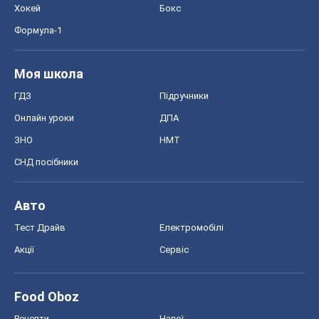
Хокей
Бокс
Формула-1
Моя школа
ГДЗ
Підручники
Онлайн уроки
ДПА
ЗНО
НМТ
СНД посібники
Авто
Тест Драйв
Електромобілі
Акції
Сервіс
Food Oboz
Рецепти
Напої