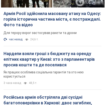
Армія Росії здійснила масовану атаку на Одесу:
горіла історична частина міста, є постраждалі.
Фото та відео
Для терору ворог застосував ракети та дрони
час назад
24,6 т.
Нардепи взяли гроші з бюджету на оренду
елітних квартир у Києві: хто з парламентарів
просив кошти та де поселився
Як працює особлива соціальна гарантія та хто нею
користується
3 часа назад
48,5 т.
Російська армія обстріляла дві сусідні
багатоповерхівки в Харкові: двоє загиблих,