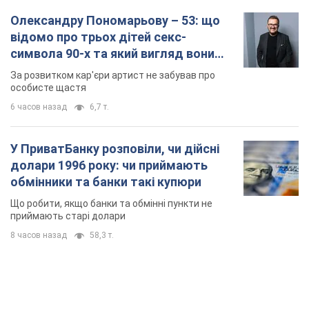
Олександру Пономарьову – 53: що
відомо про трьох дітей секс-
символа 90-х та який вигляд вони
мають
За розвитком кар'єри артист не забував про
особисте щастя
6 часов назад
6,7 т.
У ПриватБанку розповіли, чи дійсні
долари 1996 року: чи приймають
обмінники та банки такі купюри
Що робити, якщо банки та обмінні пункти не
приймають старі долари
8 часов назад
58,3 т.