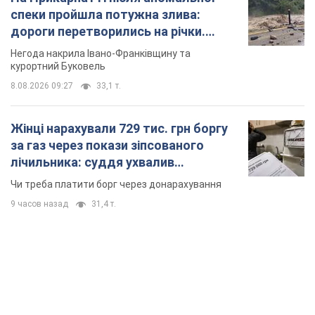
спеки пройшла потужна злива:
дороги перетворились на річки.
Відео
Негода накрила Івано-Франківщину та
курортний Буковель
8.08.2026 09:27
33,1 т.
Жінці нарахували 729 тис. грн боргу
за газ через покази зіпсованого
лічильника: суддя ухвалив
неочікуване рішення
Чи треба платити борг через донарахування
9 часов назад
31,4 т.