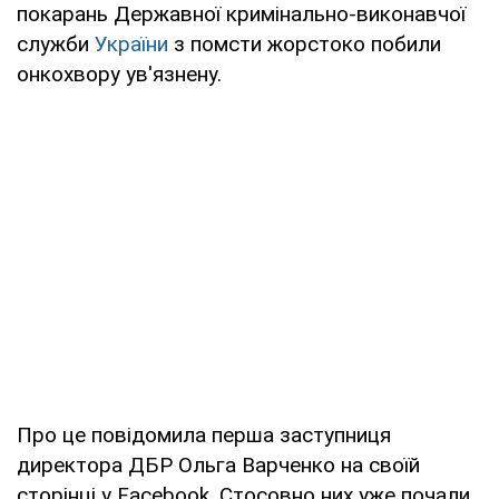
покарань Державної кримінально-виконавчої
служби
України
з помсти жорстоко побили
онкохвору ув'язнену.
Про це повідомила перша заступниця
директора ДБР Ольга Варченко на своїй
сторінці у Facebook. Стосовно них уже почали