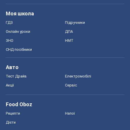
Моя школа
ГДЗ
Підручники
Онлайн уроки
ДПА
ЗНО
НМТ
СНД посібники
Авто
Тест Драйв
Електромобілі
Акції
Сервіс
Food Oboz
Рецепти
Напої
Дієти