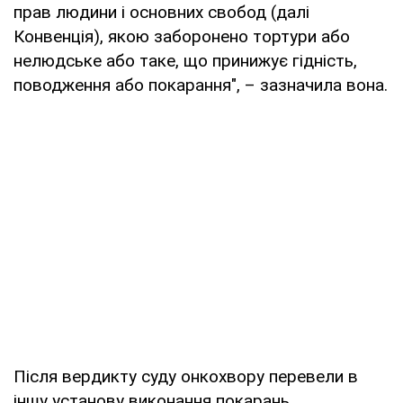
прав людини і основних свобод (далі
Конвенція), якою заборонено тортури або
нелюдське або таке, що принижує гідність,
поводження або покарання", – зазначила вона.
Після вердикту суду онкохвору перевели в
іншу установу виконання покарань.