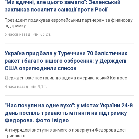
"Ми вдячні, але цього замало": Зеленський
закликав посилити санкції проти Росії
Президент подякував європейським партнерам за фінансову
підтримку
6 часов назад
66,2 т.
Україна придбала у Туреччини 70 балістичних
ракет і багато іншого озброєння: у Держдепі
США оприлюднили список
Держдеп вже поставив до відома американський Конгрес
4 часа назад
9,1 т.
"Нас почули на одне вухо": у містах України 24-й
день поспіль тривають мітинги на підтримку
Федорова. Фото і відео
Антиурядові виступи з вимогою повернути Федорова досі
тривають