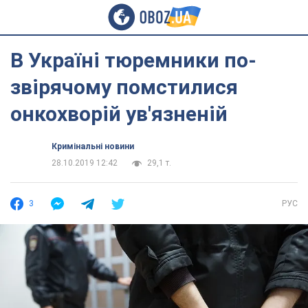
В Україні тюремники по-
звірячому помстилися
онкохворій ув'язненій
Кримінальні новини
28.10.2019 12:42
29,1 т.
3
РУС