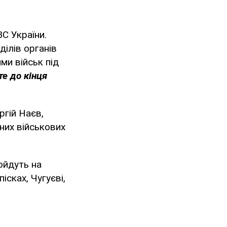
С України.
ділів органів
ми військ під
те до кінця
ргій Наєв,
них військових
ойдуть на
ісках, Чугуєві,