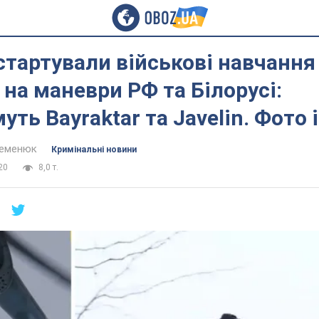
 стартували військові навчання
 на маневри РФ та Білорусі:
ть Bayraktar та Javelin. Фото і
Семенюк
Кримінальні новини
20
8,0 т.