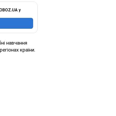
 OBOZ.UA у
бні навчання
егіонах країни.