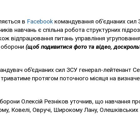
ляється в
Facebook
командування об'єднаних сил З
иків навчань є спільна робота структурних підроз
акож відпрацювання питань управління угруповання
л оборони
(щоб подивитися фото та відео, доскроль
андувач об’єднаних сил ЗСУ генерал-лейтенант Се
 триватиме протягом поточного місяця на визначе
оборони Олексій Резніков уточнив, що навчання пр
ому, Ковелі, Овручі, Широкому Лану, Олешківських п