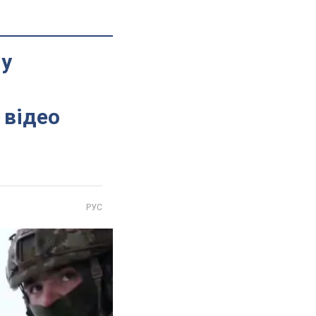
 у
 відео
РУС