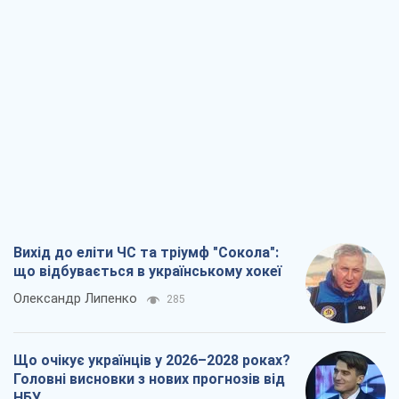
Вихід до еліти ЧС та тріумф "Сокола":
що відбувається в українському хокеї
Олександр Липенко
285
Що очікує українців у 2026–2028 роках?
Головні висновки з нових прогнозів від
НБУ
Василь Фурман
5,1 т.
Результат ударів по НПЗ Росії значно
більший, ніж здається
Дмитро Томчук
2,9 т.