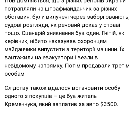
Повідомляється, що з різних регіонів України
потрапляли на штрафмайданчик за різних
обставин: були вилучені через заборгованість,
судові розгляди, як речовий доказ у справі
тощо. Сценарій зникнення був один. Гнітій, як
керівник, нібито наказував охоронцям
майданчики випустити з території машини. Їх
вантажили на евакуатори і везли в
невідомому напрямку. Потім продавали третім
особам.
Слідству також вдалося встановити особу
одного з покупців – це був житель
Кременчука, який заплатив за авто $3500.