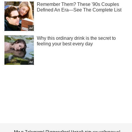
Ми в Telegram! Підписуйся! Читай тільки найкраще!
Підписатись
Підписатись
Кримінальні новини
В Україні розкрили...
Важливе