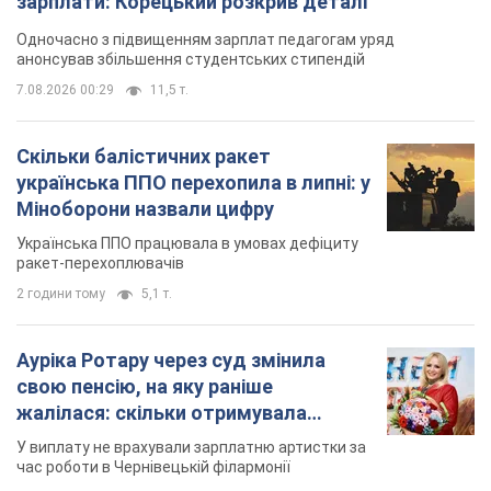
Українська ППО працювала в умовах дефіциту
ракет-перехоплювачів
2 години тому
5,1 т.
Ауріка Ротару через суд змінила
свою пенсію, на яку раніше
жалілася: скільки отримувала
співачка
У виплату не врахували зарплатню артистки за
час роботи в Чернівецькій філармонії
за 11 годин