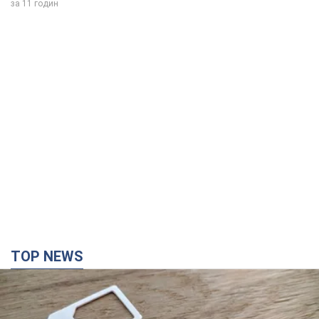
TOP NEWS
Мобільні оператори підвищили тарифи "до
межі", але якість зв'язку деградувала: чи варто