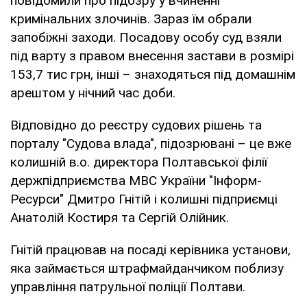
повідомили про підозру у вчиненні
кримінальних злочинів. Зараз їм обрали
запобіжні заходи. Посадову особу суд взяли
під варту з правом внесення застави в розмірі
153,7 тис грн, інші – знаходяться під домашнім
арештом у нічний час доби.
Відповідно до реєстру судових рішень та
порталу "Судова влада", підозрювані – це вже
колишній в.о. директора Полтавської філії
держпідприємства МВС України "Інформ-
Ресурси" Дмитро Гнітій і колишні підприємці
Анатолій Костиря та Сергій Олійник.
Гнітій працював на посаді керівника установи,
яка займається штрафмайданчиком поблизу
управління патрульної поліції Полтави.