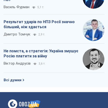
Не помста, а стратегія: Україна змушує
Росію платити за війну
Віктор Андрусів
3,6 т.
Всі думки
Про компанію
Команда
Правова інформація
Політика конфіденційності
Реклама на сайті
Документи
Редакційна політика
Журналісти OBOZ.UA на місці
подій