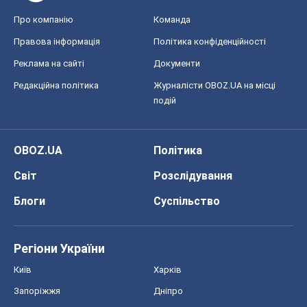
OBOZ.UA
Політика
Світ
Розслідування
Блоги
Суспільство
Регіони України
Київ
Харків
Запоріжжя
Дніпро
Черкаси
Спорт
Футбол
Баскетбол
Хокей
Бокс
Формула-1