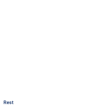
Rest
Думки
Росія втрачає ресурси поза планом: хто
насправді диктує темп війни
Сергій Місюра
3,5 т.