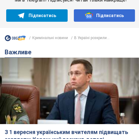
З 1 вересня українським вчителям підвищать
зарплати: Корецький розкрив деталі
Одночасно з підвищенням зарплат педагогам уряд
анонсував збільшення студентських стипендій
7.08.2026 00:29
11,5 т.
Скільки балістичних ракет
українська ППО перехопила в липні: у
Міноборони назвали цифру