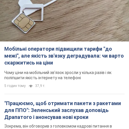
скаржитись на ціни
Чому ціни на мобільний зв'язок зросли у кілька разів і як
поліпшити якість інтернету на телефоні
5 годин тому
37,9 т.
"Працюємо, щоб отримати пакети з ракетами
для ППО": Зеленський заслухав доповідь
Драпатого і анонсував нові кроки
Зокрема, він обговорив з головкомом кадрові питання в
українській армії
2 години тому
1,3 т.
В окупованій Ялті прогриміли потужні вибухи:
валить чорний дим. Фото і відео
Місто, ймовірно, опинилося під атакою дронів
3 години тому
4,8 т.