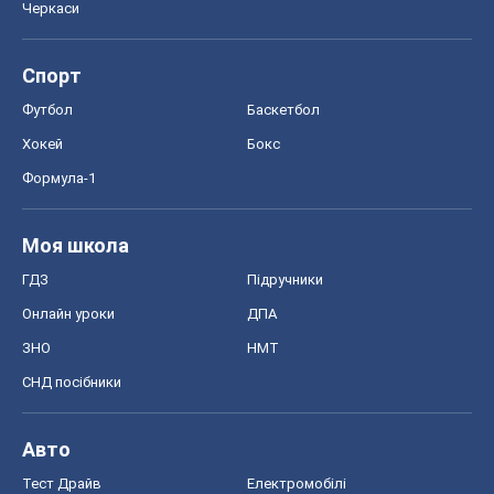
Моя школа
ГДЗ
Підручники
Онлайн уроки
ДПА
ЗНО
НМТ
СНД посібники
Авто
Тест Драйв
Електромобілі
Акції
Сервіс
Food Oboz
Рецепти
Напої
Дієти