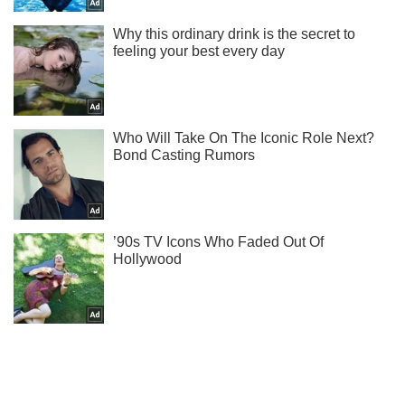
Ми в Telegram! Підписуйся! Читай тільки найкраще!
Підписатись
Підписатись