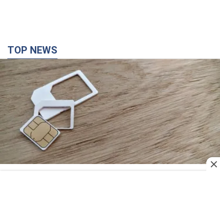
Мобільні оператори підвищили тарифи "до
межі", але якість зв'язку деградувала: чи варто
скаржитись на ціни
Чому ціни на мобільний зв'язок зросли у кілька разів і як
поліпшити якість інтернету на телефоні
3 часа назад
25,0 т.
"Працюємо, щоб отримати пакети з ракетами
для ППО": Зеленський заслухав доповідь
Драпатого і анонсував нові кроки
Зокрема, він обговорив з головкомом кадрові питання в
українській армії
38 минут назад
465