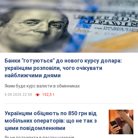
6.08.2026 22:58
152,5 т.
Українцям обіцяють по 850 грн від
мобільних операторів: що не так з
цими повідомленнями
Як не потрапити в пастку шахраїв
6.08.2026 21:02
17,1 т.
Найдорожчий футболіст "Динамо"
забив "Карабаху" вже на 10-й хвилині
матчу. Відео
Поєдинок відбувається в Польщі
6.08.2026 20:48
7,2 т.