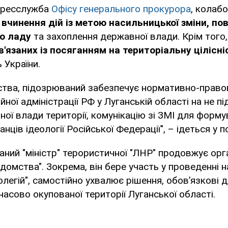
пресслужба
Офісу генерального прокурора
, колабо
 вчинення дій із метою насильницької зміни, по
о ладу
та захоплення державної влади. Крім того,
в'язаних із посяганням на територіальну цілісні
 України.
дства, підозрюваний забезпечує нормативно-прав
йної адміністрації РФ у Луганській області на не п
ої влади території, комунікацію зі ЗМІ для форму
нців ідеології Російської Федерації", – ідеться у п
аний "міністр" терористичної "ЛНР" продовжує орг
ідомства". Зокрема, він бере участь у проведенні 
колегій", самостійно ухвалює рішення, обов’язкові
асово окупованої території Луганської області.