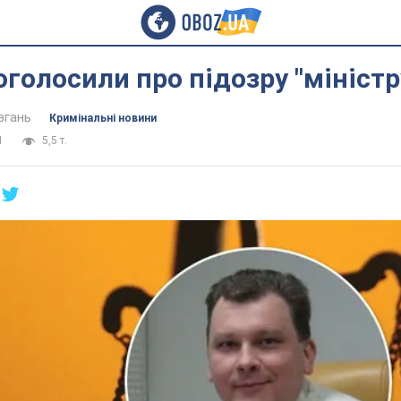
 оголосили про підозру "мініст
вгань
Кримінальні новини
1
5,5 т.