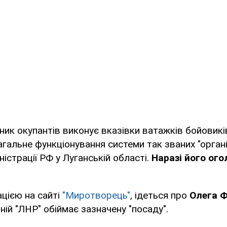
ьник окупантів виконує вказівки ватажків бойовикі
агальне функціонування системи так званих "орган
ністрації РФ у Луганській області.
Наразі його ог
ацією на сайті
"Миротворець"
, ідеться про
Олега Ф
ній "ЛНР" обіймає зазначену "посаду".