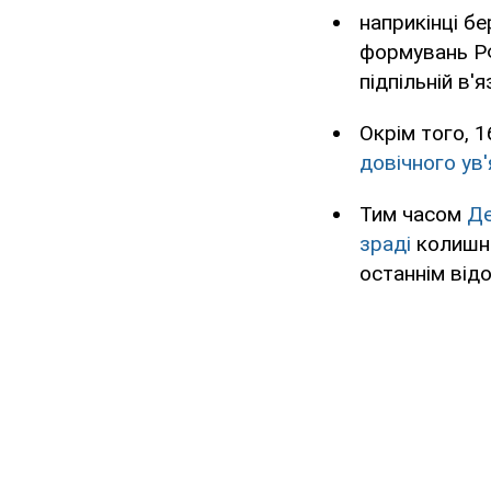
наприкінці б
формувань Р
підпільній в'я
Окрім того, 
довічного ув
Тим часом
Де
зраді
колишнь
останнім від