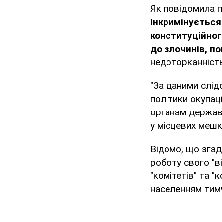
Як повідомила 
інкримінується
конституційног
до злочинів, по
недоторканність
"За даними слі
політики окупаці
органам державн
у місцевих мешка
Відомо, що згад
роботу свого "в
"комітетів" та "
населенням тимч