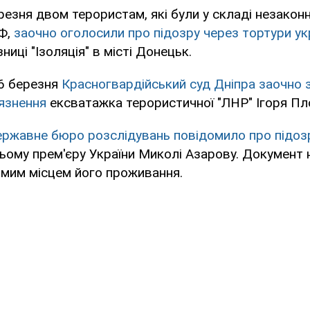
ерезня двом терористам, які були у складі незакон
Ф,
заочно оголосили про підозру через тортури ук
зниці "Ізоляція" в місті Донецьк.
16 березня
Красногвардійський суд Дніпра
заочно 
'язнення
ексватажка терористичної "ЛНР" Ігоря Пл
ржавне бюро розслідувань
повідомило про підоз
ому прем'єру України Миколі Азарову. Документ 
омим місцем його проживання.