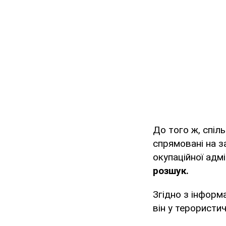
До того ж, спіл
спрямовані на з
окупаційної адмі
розшук.
Згідно з інформ
він у терористич