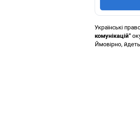
Українські прав
комунікацій"
оку
Ймовірно, йдеть