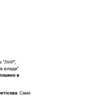
в "ЛНР",
ів влади"
олошено в
етісова
. Саме