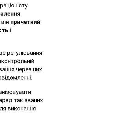
раціоністу
валення
 він
причетний
сть
і
ове регулювання
ідконтрольній
вання через них
овідомленні.
анізовувати
нарад так званих
 для виконання