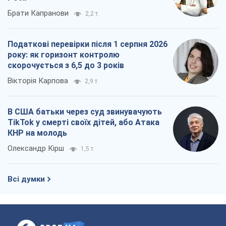
В США батьки через суд звинувачують
TikTok у смерті своїх дітей, або Атака
КНР на молодь
Олександр Кірш
1,5 т.
Всі думки
Про компанію
Команда
Правова інформація
Політика конфіденційності
Реклама на сайті
Документи
Редакційна політика
Журналісти OBOZ.UA на місці
подій