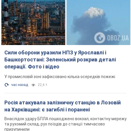
Башкортостані: Зеленський розкрив деталі
операції. Фото і відео
У промисловій зоні зафіксовано кілька осередків пожежі
час назад
22,6 т.
Росія атакувала залізничну станцію в Лозовій
на Харківщині: є загиблі і поранені
Внаслідок удару БПЛА пошкоджено вокзал, контактну мережу
та рухомий склад, рух поїздів до станції тимчасово
призупинили
2 часа назад
2,6 т.
ВАКС обрав запобіжний захід експосолці
України у США Стефанішиній: що відомо про
справу
Суд не повністю задовольнив клопотання прокуратури
час назад
6,6 т.