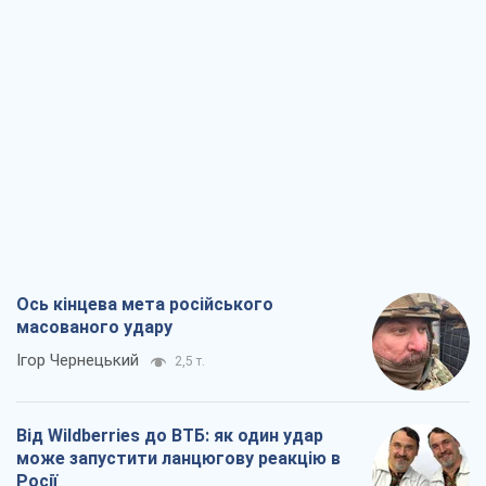
Ось кінцева мета російського
масованого удару
Ігор Чернецький
2,5 т.
Від Wildberries до ВТБ: як один удар
може запустити ланцюгову реакцію в
Росії
Брати Капранови
2,2 т.
Податкові перевірки після 1 серпня 2026
року: як горизонт контролю
скорочується з 6,5 до 3 років
Вікторія Карпова
2,9 т.