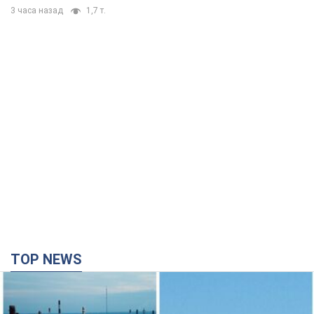
TOP NEWS
Сили оборони уразили НПЗ у Ярославлі і