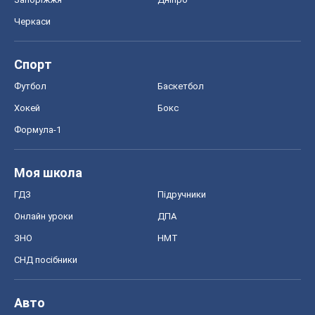
Моя школа
ГДЗ
Підручники
Онлайн уроки
ДПА
ЗНО
НМТ
СНД посібники
Авто
Тест Драйв
Електромобілі
Акції
Сервіс
Food Oboz
Рецепти
Напої
Дієти