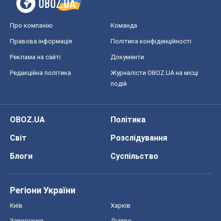
OBOZ.UA
Політика
Світ
Розслідування
Блоги
Суспільство
Регіони України
Київ
Харків
Запоріжжя
Дніпро
Черкаси
Спорт
Футбол
Баскетбол
Хокей
Бокс
Формула-1