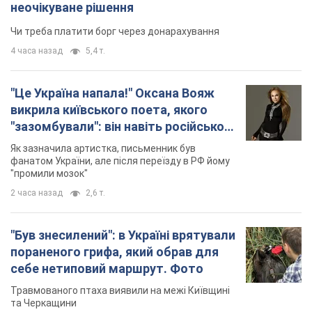
не знав, а тепер хоче геноциду
Як зазначила артистка, письменник був
українців
фанатом України, але після переїзду в РФ йому
"промили мозок"
2 часа назад
2,6 т.
"Був знесилений": в Україні врятували
пораненого грифа, який обрав для
себе нетиповий маршрут. Фото
Травмованого птаха виявили на межі Київщині
та Черкащини
3 часа назад
1,7 т.