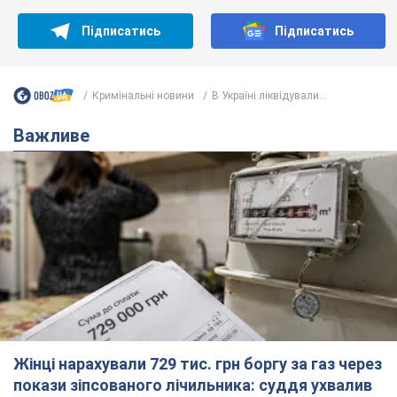
Жінці нарахували 729 тис. грн боргу за газ через
покази зіпсованого лічильника: суддя ухвалив
неочікуване рішення
Чи треба платити борг через донарахування
4 часа назад
5,4 т.
"Це Україна напала!" Оксана Вояж
викрила київського поета, якого
"зазомбували": він навіть російської