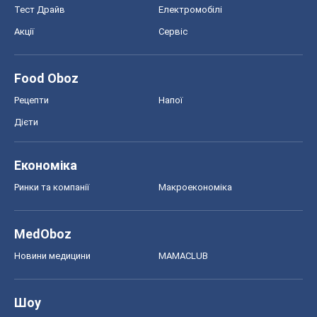
Економіка
Ринки та компанії
Макроекономіка
MedOboz
Новини медицини
MAMACLUB
Шоу
Афіша
Плітки
Краса
Мода
Жіночий журнал