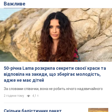
50-річна Lama розкрила секрети своєї краси та
відповіла на закиди, що зберігає молодість,
адже не має дітей
За словами співачки, вона не робить нічого надзвичайного
2 години тому
4,1 т.
Скільки балістичних ракет
українська ППО перехопила в липні: у
Міноборони назвали цифру
Українська ППО працювала в умовах дефіциту
ракет-перехоплювачів
5 годин тому
6,7 т.
Ауріка Ротару через суд змінила