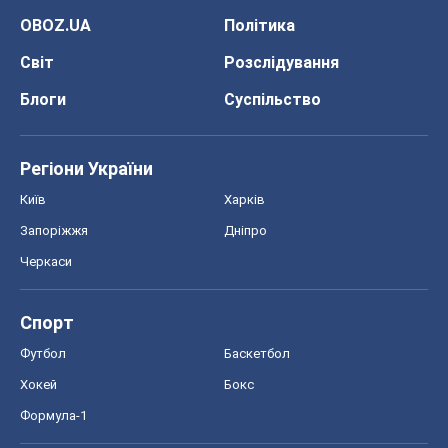
Київ
Харків
Запоріжжя
Дніпро
Черкаси
Спорт
Футбол
Баскетбол
Хокей
Бокс
Формула-1
Моя школа
ГДЗ
Підручники
Онлайн уроки
ДПА
ЗНО
НМТ
СНД посібники