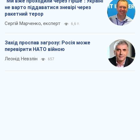
"Варта" та "Новатор" витримали
кулеметний обстріл і удар FPV-дрона,
врятувавши життя офіцеру ЗСУ
Українська Бронетехніка
1,5 т.
КНДР як каталізатор війни, або Про