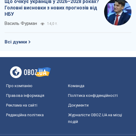
Про компанію
Команда
Правова інформація
Політика конфіденційності
Реклама на сайті
Документи
Редакційна політика
Журналісти OBOZ.UA на місці
подій
OBOZ.UA
Політика
Світ
Розслідування
Блоги
Суспільство
Регіони України