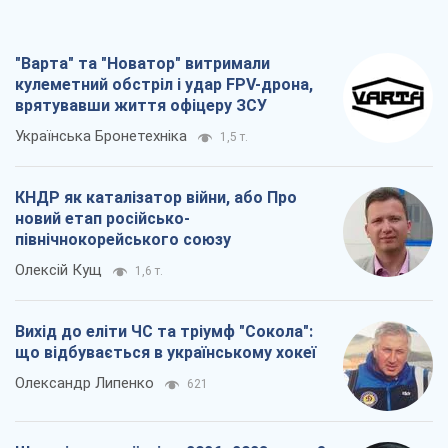
новий етап російсько-
північнокорейського союзу
Олексій Кущ
1,6 т.
Вихід до еліти ЧС та тріумф "Сокола":
що відбувається в українському хокеї
Олександр Липенко
621
Що очікує українців у 2026–2028 роках?
Головні висновки з нових прогнозів від
НБУ
Василь Фурман
14,0 т.
Всі думки