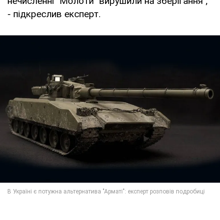
нечисленні "Молоти" вирушили на зберігання",
- підкреслив експерт.