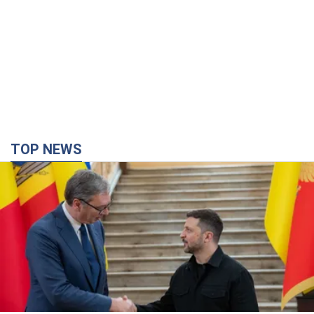
TOP NEWS
Зеленський вперше прибув до Сербії:
планується зустріч із Вучичем
Це перший візит глави держави до Бєлграда
39 хвилин тому
627
Третій армійський корпус створює для
російських окупантів на Лиманському напрямку