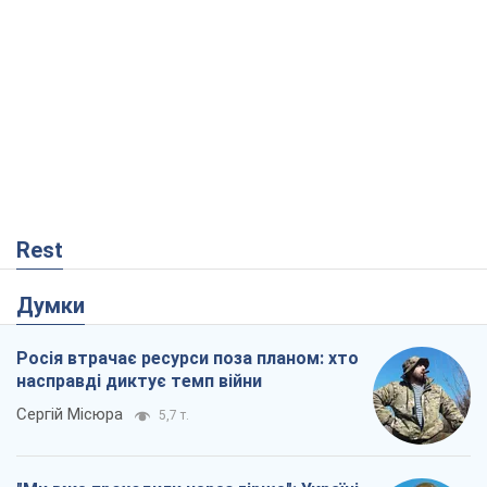
Rest
Думки
Росія втрачає ресурси поза планом: хто
насправді диктує темп війни
Сергій Місюра
5,7 т.
"Ми вже проходили через гірше": Україні
не варто піддаватися зневірі через
ракетний терор
Сергій Марченко, експерт
6,6 т.
Захід проспав загрозу: Росія може
перевірити НАТО війною
Леонід Невзлін
657