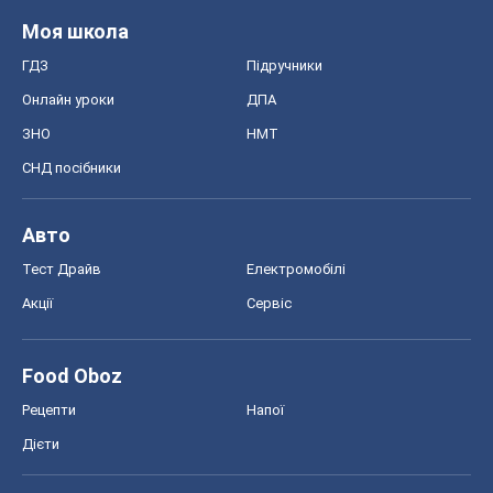
Авто
Тест Драйв
Електромобілі
Акції
Сервіс
Food Oboz
Рецепти
Напої
Дієти
Економіка
Ринки та компанії
Макроекономіка
MedOboz
Новини медицини
MAMACLUB