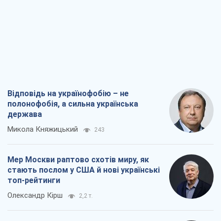
полонофобія, а сильна українська
держава
Микола Княжицький
243
Мер Москви раптово схотів миру, як
стають послом у США й нові українські
топ-рейтинги
Олександр Кірш
2,2 т.
Про заплановану вирубку більше 600
дерев і теплотрасу: що відбувається на
Теремках у Києві
Владислав Самойленко
1,8 т.
Як атаки Сил оборони України
скоротили експорт російських
нафтопродуктів