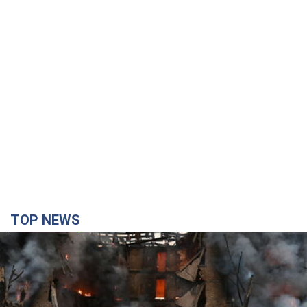
TOP NEWS
Кремль "спалює" останні запаси балістики в
Україні: що буде далі? Інтерв’ю з Шарпом
У липні країна-агресорка встановила "рекорд" за кількістю