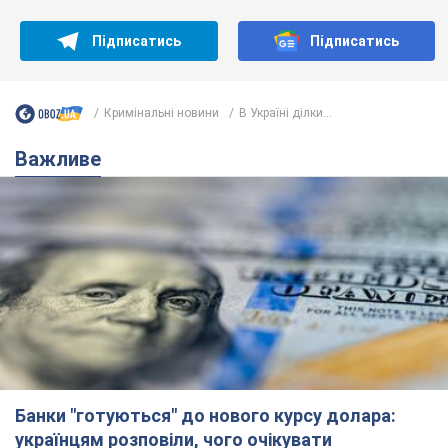
Банки "готуються" до нового курсу долара:
українцям розповіли, чого очікувати
найближчими днями
Яким буде курс валюти в обмінниках
6.08.2026 22:58
150,4 т.
Українцям обіцяють по 850 грн від
мобільних операторів: що не так з
цими повідомленнями