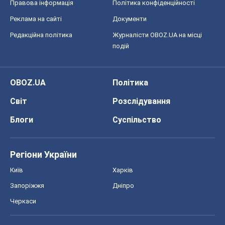
Світ
Розслідування
Блоги
Суспільство
Регіони України
Київ
Харків
Запоріжжя
Дніпро
Черкаси
Спорт
Футбол
Баскетбол
Хокей
Бокс
Формула-1
Моя школа