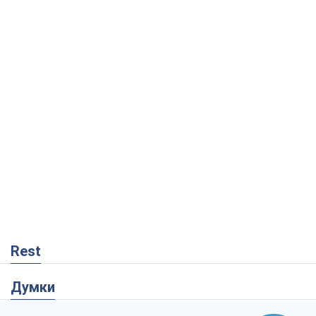
Rest
Думки
"Ми вже проходили через гірше": Україні
не варто піддаватися зневірі через
ракетний терор
Сергій Марченко, експерт
1,5 т.
Кремль переносить війну в тил Європи:
під загрозою критична логістика
Віктор Ягун
12,5 т.