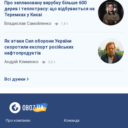
Андрій Клименко
3,6 т.
Всі думки
Про компанію
Команда
Правова інформація
Політика конфіденційності
Реклама на сайті
Документи
Редакційна політика
Журналісти OBOZ.UA на місці
подій
OBOZ.UA
Політика