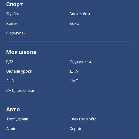
ГДЗ
Підручники
Онлайн уроки
ДПА
ЗНО
НМТ
СНД посібники
Авто
Тест Драйв
Електромобілі
Акції
Сервіс
Food Oboz
Рецепти
Напої
Дієти
Економіка
Ринки та компанії
Макроекономіка