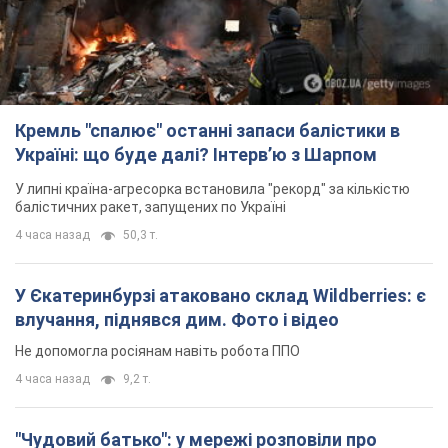
балістичних ракет, запущених по Україні
4 часа назад
50,3 т.
У Єкатеринбурзі атаковано склад Wildberries: є
влучання, піднявся дим. Фото і відео
Не допомогла росіянам навіть робота ППО
4 часа назад
9,2 т.
"Чудовий батько": у мережі розповіли про
чоловіка, якого Росія убила ударом по
Броварах. Фото
Чоловіка згадують як професіонала своєї справи
2 часа назад
1,4 т.