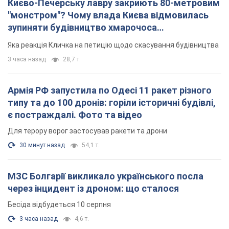
Києво-Печерську лавру закриють 80-метровим
"монстром"? Чому влада Києва відмовилась
зупиняти будівництво хмарочоса
"московського вірянина"
Яка реакція Кличка на петицію щодо скасування будівництва
3 часа назад
28,7 т.
Армія РФ запустила по Одесі 11 ракет різного
типу та до 100 дронів: горіли історичні будівлі,
є постраждалі. Фото та відео
Для терору ворог застосував ракети та дрони
30 минут назад
54,1 т.
МЗС Болгарії викликало українського посла
через інцидент із дроном: що сталося
Бесіда відбудеться 10 серпня
3 часа назад
4,6 т.