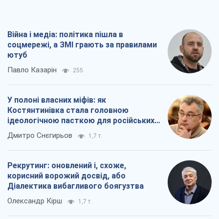
Війна і медіа: політика пішла в
соцмережі, а ЗМІ грають за правилами
ютуб
Павло Казарін
255
У полоні власних міфів: як
Костянтинівка стала головною
ідеологічною пасткою для російських
окупантів
Дмитро Снєгирьов
1,7 т.
Рекрутинг: оновлений і, схоже,
корисний ворожий досвід, або
Діалектика вибагливого боягузтва
Олександр Кірш
1,7 т.