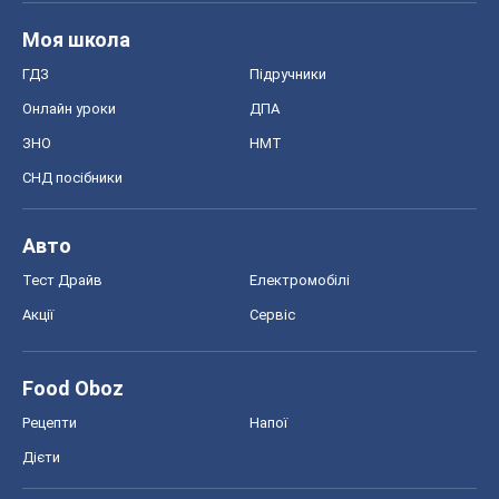
Моя школа
ГДЗ
Підручники
Онлайн уроки
ДПА
ЗНО
НМТ
СНД посібники
Авто
Тест Драйв
Електромобілі
Акції
Сервіс
Food Oboz
Рецепти
Напої
Дієти