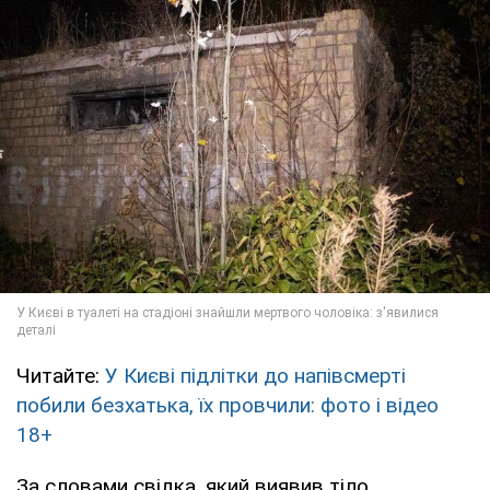
Читайте:
У Києві підлітки до напівсмерті
побили безхатька, їх провчили: фото і відео
18+
За словами свідка, який виявив тіло