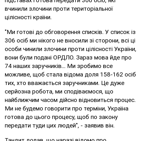
підставах готова передати 306 осіб, які
вчинили злочини проти територіальної
цілісності країни.
"Ми готові до обговорення списків. У список із
306 осіб ми нікого не вносили зі сторони, всі ці
особи чинили злочини проти цілісності України,
вони були подані ОРДЛО. Зараз мова йде про
74 наших заручників... Ми зробимо все
можливе, щоб стала відома доля 158-162 осіб
тих, хто вважається заручниками. Це дуже
серйозна робота, ми сподіваємося, що
найближчим часом дійсно відновиться процес.
Ми не будемо говорити про терміни, Україна
готова до цього процесу, щоб по закону
передати туди цих людей", - заявив він.
Тандит додав, що наразі відомо про