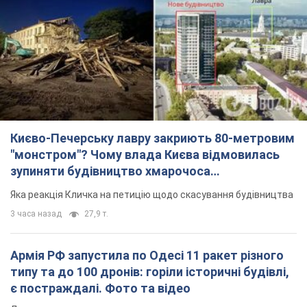
Києво-Печерську лавру закриють 80-метровим
"монстром"? Чому влада Києва відмовилась
зупиняти будівництво хмарочоса
"московського вірянина"
Яка реакція Кличка на петицію щодо скасування будівництва
3 часа назад
27,9 т.
Армія РФ запустила по Одесі 11 ракет різного
типу та до 100 дронів: горіли історичні будівлі,
є постраждалі. Фото та відео