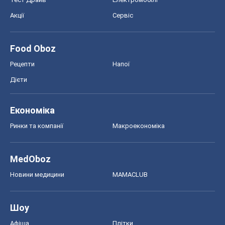
Акції
Сервіс
Food Oboz
Рецепти
Напої
Дієти
Економіка
Ринки та компанії
Макроекономіка
MedOboz
Новини медицини
MAMACLUB
Шоу
Афіша
Плітки