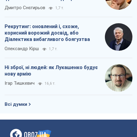
окупантів
Дмитро Снєгирьов
1,7 т.
Рекрутинг: оновлений і, схоже,
корисний ворожий досвід, або
Діалектика вибагливого боягузтва
Олександр Кірш
1,7 т.
Ні зброї, ні людей: як Лукашенко будує
нову армію
Ігар Тишкевич
16,6 т.
Всі думки