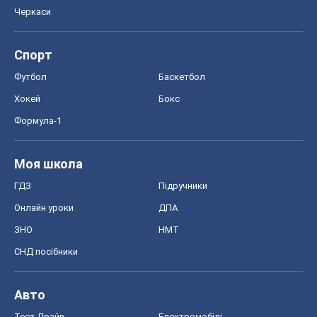
Черкаси
Спорт
Футбол
Баскетбол
Хокей
Бокс
Формула-1
Моя школа
ГДЗ
Підручники
Онлайн уроки
ДПА
ЗНО
НМТ
СНД посібники
Авто
Тест Драйв
Електромобілі