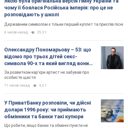
Якою була оригінальна версія гімну України та
чому її боялася Російська імперія: про це не
розповідають у школі
Державним символом є тільки перший куплет та приспів пісні
6 часов назад
25,3 т.
Олександру Пономарьову – 53: що
відомо про трьох дітей секс-
символа 90-х та який вигляд вони
мають
За розвитком кар'єри артист не забував про
особисте щастя
11 часов назад
9,2 т.
У ПриватБанку розповіли, чи дійсні
долари 1996 року: чи приймають
обмінники та банки такі купюри
Що робити, якщо банки та обмінні пункти не