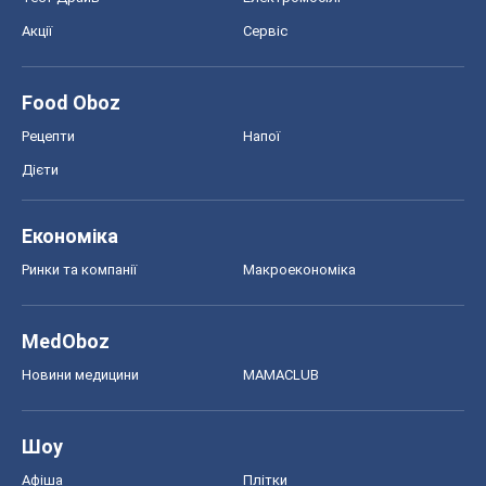
Економіка
Ринки та компанії
Макроекономіка
MedOboz
Новини медицини
MAMACLUB
Шоу
Афіша
Плітки
Краса
Мода
Жіночий журнал