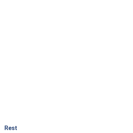
Rest
Думки
Росія втрачає ресурси поза планом: хто
насправді диктує темп війни
Сергій Місюра
1,5 т.