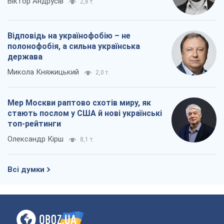
Мер Москви раптово схотів миру, як
стають послом у США й нові українські
топ-рейтинги
Олександр Кірш
8,1 т.
Всі думки
Про компанію
Команда
Правова інформація
Політика конфіденційності
Реклама на сайті
Документи
Редакційна політика
Журналісти OBOZ.UA на місці
подій