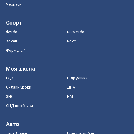
Моя школа
ГДЗ
Підручники
Онлайн уроки
ДПА
ЗНО
НМТ
СНД посібники
Авто
Тест Драйв
Електромобілі
Акції
Сервіс
Food Oboz
Рецепти
Напої
Дієти