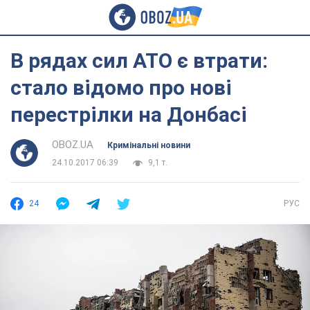
В рядах сил АТО є втрати:
стало відомо про нові
перестрілки на Донбасі
OBOZ.UA
Кримінальні новини
24.10.2017 06:39
9,1 т.
24
РУС