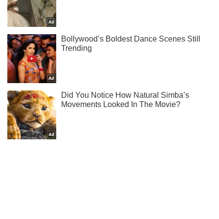
Тисни! Підписуйся! Читай тільки найкраще!
Підписатись
Підписатись
Кримінальні новини
В рядах сил...