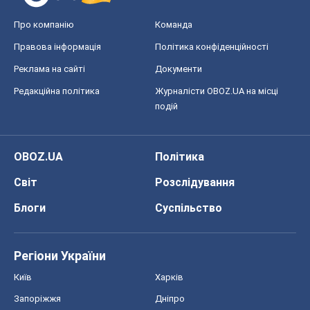
OBOZ.UA
Політика
Світ
Розслідування
Блоги
Суспільство
Регіони України
Київ
Харків
Запоріжжя
Дніпро
Черкаси
Спорт
Футбол
Баскетбол
Хокей
Бокс
Формула-1