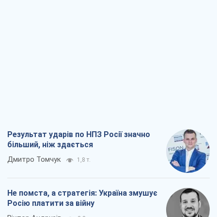
Результат ударів по НПЗ Росії значно
більший, ніж здається
Дмитро Томчук
1,8 т.
Не помста, а стратегія: Україна змушує
Росію платити за війну
Віктор Андрусів
2,8 т.
Відповідь на українофобію – не
полонофобія, а сильна українська
держава
Микола Княжицький
2,0 т.