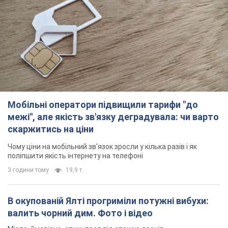
Мобільні оператори підвищили тарифи "до
межі", але якість зв'язку деградувала: чи варто
скаржитись на ціни
Чому ціни на мобільний зв'язок зросли у кілька разів і як
поліпшити якість інтернету на телефоні
3 години тому
19,9 т.
В окупованій Ялті прогриміли потужні вибухи:
валить чорний дим. Фото і відео
Місто, ймовірно, опинилося під атакою дронів
годину тому
2,5 т.
У Коблевому на Миколаївщині стався вибух у
морі: загинув чоловік, є постраждалі
Чоловік, ймовірно, підірвався на морській міні
2 години тому
3,2 т.