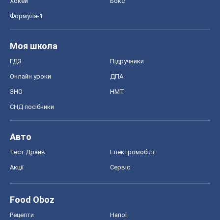
Хокей
Бокс
Формула-1
Моя школа
ГДЗ
Підручники
Онлайн уроки
ДПА
ЗНО
НМТ
СНД посібники
Авто
Тест Драйв
Електромобілі
Акції
Сервіс
Food Oboz
Рецепти
Напої