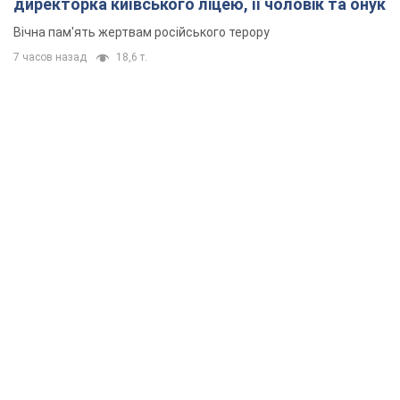
директорка київського ліцею, її чоловік та онук
Вічна пам'ять жертвам російського терору
7 часов назад
18,6 т.