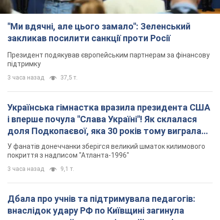
"Ми вдячні, але цього замало": Зеленський
закликав посилити санкції проти Росії
Президент подякував європейським партнерам за фінансову
підтримку
3 часа назад
37,5 т.
Українська гімнастка вразила президента США
і вперше почула "Слава Україні"! Як склалася
доля Подкопаєвої, яка 30 років тому виграла
"золото" Олімпіади
У фанатів донеччанки зберігся великий шматок килимового
покриття з надписом "Атланта-1996"
3 часа назад
9,1 т.
Дбала про учнів та підтримувала педагогів:
внаслідок удару РФ по Київщині загинула