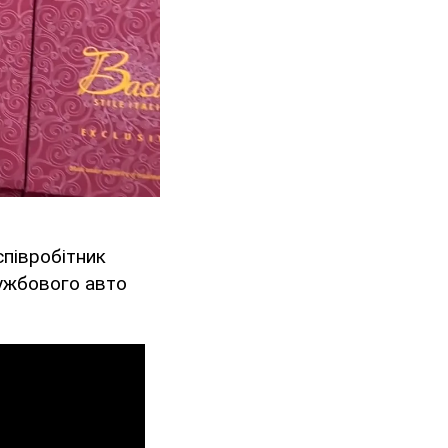
співробітник
лужбового авто