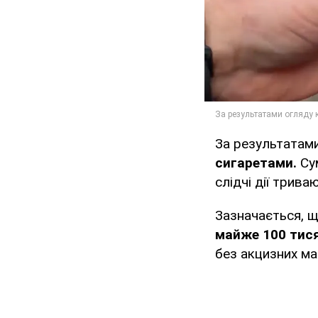
За результатам
сигаретами.
Су
слідчі дії трива
Зазначається, щ
майже 100 тися
без акцизних ма