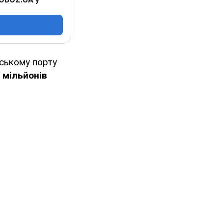
ському порту
 мільйонів