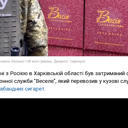
ні з Росією в Харківській області був затриманий 
онної служби "Веселе", який перевозив у кузові с
абандних сигарет.