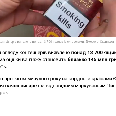
и огляду контейнерів виявлено
понад 13 700 ящикі
ма оцінки вантажу становить
близько 145 млн гр
ють.
о протягом минулого року на кордоні з країнами 
ч пачок сигарет
із відповідним маркуванням
"for
рок.