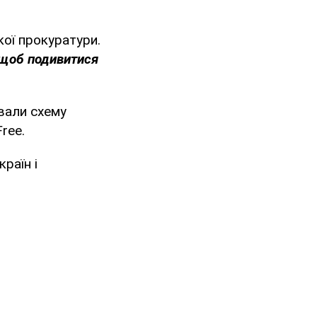
кої прокуратури.
щоб подивитися
вали схему
ree.
раїн і