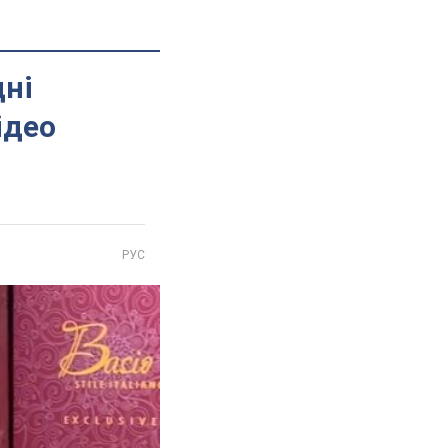
дні
ідео
РУС