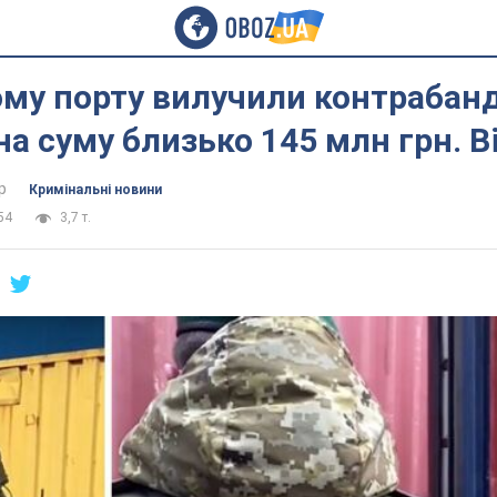
му порту вилучили контрабан
на суму близько 145 млн грн. В
р
Кримінальні новини
54
3,7 т.