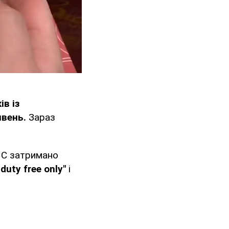
в із
ивень.
Зараз
ЄС затримано
 duty free only"
і