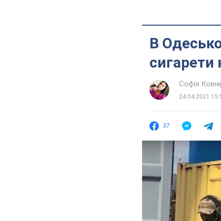
В Одесько
сигарети 
Софія Ковні
24.04.2021 15:
37