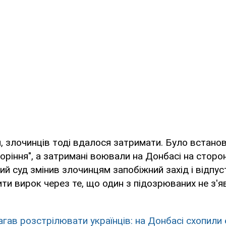
, злочинців тоді вдалося затримати. Було встано
коріння", а затримані воювали на Донбасі на сторон
й суд змінив злочинцям запобіжний захід і відпус
ити вирок через те, що один з підозрюваних не з'я
гав розстрілювати українців: на Донбасі схопили