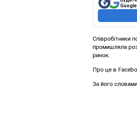
Google
Співробітники п
промишляла розб
ринок.
Про це в Facebo
За його словами