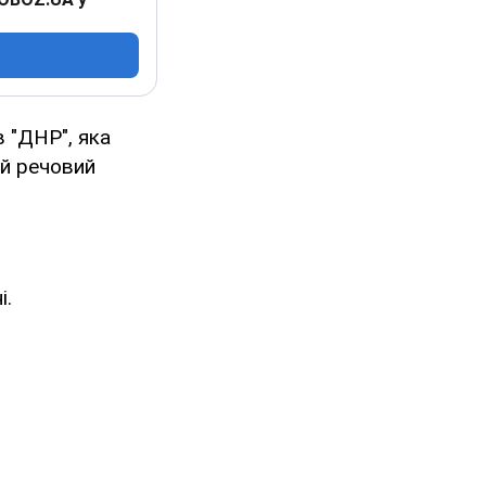
в "ДНР", яка
ий речовий
і.