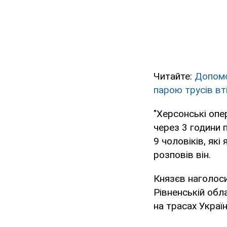
Читайте:
Допомо
парою трусів вті
"Херсонські опе
через 3 години 
9 чоловіків, які 
розповів він.
Князєв наголоси
Рівненській обл
на трасах Україн