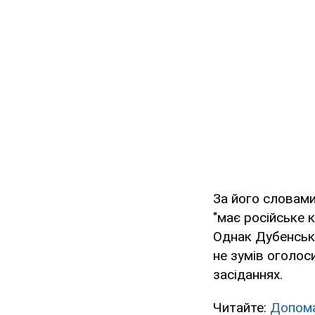
За його словами
"має російське 
Однак Дубенськи
не зумів оголос
засіданнях.
Читайте:
Допома