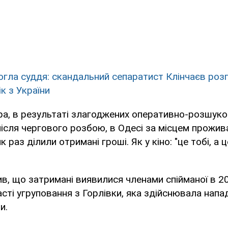
гла суддя: скандальний сепаратист Клінчаєв розпо
к з України
ра, в результаті злагоджених оперативно-розшуко
після чергового розбою, в Одесі за місцем прожив
як раз ділили отримані гроші. Як у кіно: "це тобі, а це
в, що затримані виявилися членами спійманої в 20
асті угруповання з Горлівки, яка здійснювала напа
и.