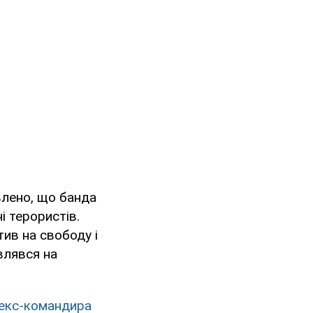
влено, що банда
і терористів.
тив на свободу і
влявся на
 екс-командира