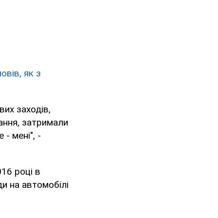
вів, як з
вих заходів,
ання, затримали
 - мені", -
16 році в
ди на автомобілі