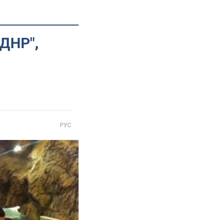
"ДНР",
РУС