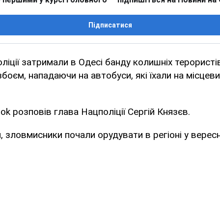
Підписатися
оліції затримали в Одесі банду колишніх терористі
оєм, нападаючи на автобуси, які їхали на місцев
ok розповів глава Нацполіції Сергій Князєв.
, зловмисники почали орудувати в регіоні у вересн