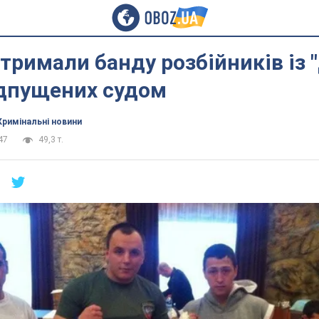
атримали банду розбійників із 
ідпущених судом
Кримінальні новини
47
49,3 т.