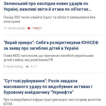
Зеленський про наслідки нових ударів по
Україні, важливі звіти й атаки по об'єктах
ворога. Відео
Понад 300 тисяч сімей в Одесі та області залишалися без
електрики
11 часов назад
144,2 т.
"Вкрай прикро": Сибіга розкритикував ЮНІСЕФ
за заяву про загиблих дітей в Україні
Глава МЗС наголосив, що причиною загибелі українських
дітей є війна, яку розв'язала РФ
8 часов назад
9,1 т.
"Суттєві руйнування": Росія завдала
масованого удару по видобувних активах і
буровому майданчику "Укрнафти"
Проти видобувної інфраструктури ворог застосував десятки
БПЛА