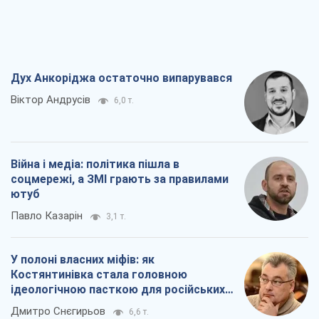
Дух Анкоріджа остаточно випарувався
Віктор Андрусів
6,0 т.
Війна і медіа: політика пішла в
соцмережі, а ЗМІ грають за правилами
ютуб
Павло Казарін
3,1 т.
У полоні власних міфів: як
Костянтинівка стала головною
ідеологічною пасткою для російських
окупантів
Дмитро Снєгирьов
6,6 т.