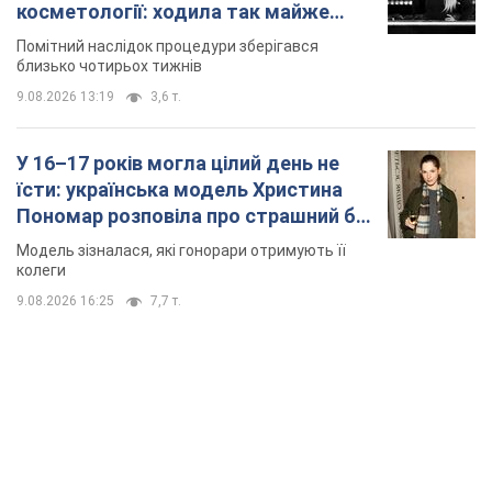
косметології: ходила так майже
місяць
Помітний наслідок процедури зберігався
близько чотирьох тижнів
9.08.2026 13:19
3,6 т.
У 16–17 років могла цілий день не
їсти: українська модель Христина
Пономар розповіла про страшний бік
модельної кар’єри
Модель зізналася, які гонорари отримують її
колеги
9.08.2026 16:25
7,7 т.