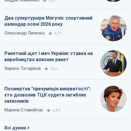
2,3 т.
Два супертурніри Магучіх: спортивний
календар осені 2026 року
Олександр Липенко
6,7 т.
Ракетний щит і меч України: ставка на
виробництво власних ракет
Кирило Татарінов
3,0 т.
Посмертна "презумпція винуватості":
хто дозволив ТЦК судити загиблих
захисників
Марина Ставнійчук
6,9 т.
Всі думки