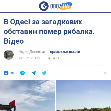
В Одесі за загадкових
обставин помер рибалка.
Відео
Надія Данищук
Кримінальні новини
20.08.2021 19:25
4,3 т.
66
РУС