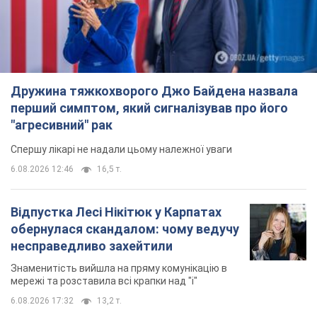
Дружина тяжкохворого Джо Байдена назвала
перший симптом, який сигналізував про його
"агресивний" рак
Спершу лікарі не надали цьому належної уваги
6.08.2026 12:46
16,5 т.
Відпустка Лесі Нікітюк у Карпатах
обернулася скандалом: чому ведучу
несправедливо захейтили
Знаменитість вийшла на пряму комунікацію в
мережі та розставила всі крапки над "і"
6.08.2026 17:32
13,2 т.