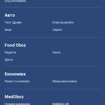
СНД посібники
Авто
Тест Драйв
Електромобілі
Акції
Сервіс
Food Oboz
Рецепти
Напої
Дієти
Економіка
Ринки та компанії
Макроекономіка
MedOboz
Новини медицини
MAMACLUB