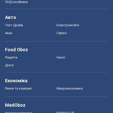
СНД посібники
Авто
Тест Драйв
Електромобілі
Акції
Сервіс
Food Oboz
Рецепти
Напої
Дієти
Економіка
Ринки та компанії
Макроекономіка
MedOboz
Новини медицини
MAMACLUB