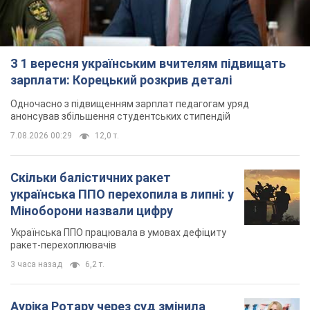
З 1 вересня українським вчителям підвищать
зарплати: Корецький розкрив деталі
Одночасно з підвищенням зарплат педагогам уряд
анонсував збільшення студентських стипендій
7.08.2026 00:29
12,0 т.
Скільки балістичних ракет
українська ППО перехопила в липні: у
Міноборони назвали цифру
Українська ППО працювала в умовах дефіциту
ракет-перехоплювачів
3 часа назад
6,2 т.
Ауріка Ротару через суд змінила