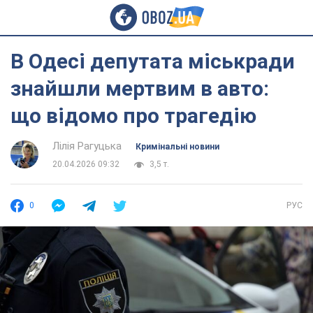
В Одесі депутата міськради
знайшли мертвим в авто:
що відомо про трагедію
Лілія Рагуцька
Кримінальні новини
20.04.2026 09:32
3,5 т.
0
РУС