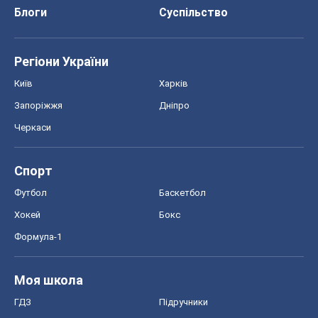
Хокей
Бокс
Формула-1
Моя школа
ГДЗ
Підручники
Онлайн уроки
ДПА
ЗНО
НМТ
СНД посібники
Авто
Тест Драйв
Електромобілі
Акції
Сервіс
Food Oboz