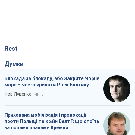
море – час закривати Росії Балтику
Ігор Луценко
3
Прихована мобілізація і провокації
проти Польщі та країн Балтії: що стоїть
за новими планами Кремля
Вадим Денисенко
1,4 т.
"Вибори" як політичний спектакль
Кремля
Гаррі Каспаров
171