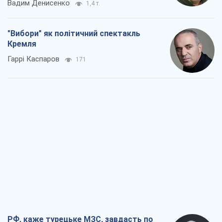
РФ, каже турецьке МЗС, завдасть по
Україні ядерного удару (а Київ мер
знищує й без цього)
Олександр Кірш
2,2 т.
Кремль розпочав підготовку до свого
"останнього ривку"
Костянтин Машовець
8,6 т.
Дух Анкоріджа остаточно випарувався