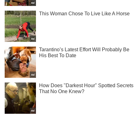
Тисни! Підписуйся! Читай тільки найкраще!
Підписатись
Підписатись