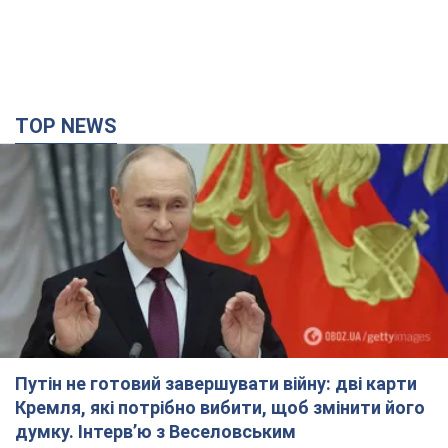
Путін не готовий завершувати війну: дві карти
Кремля, які потрібно вибити, щоб змінити його
думку. Інтерв’ю з Веселовським
Без зміни російських розрахунків швидкого завершення війни
не буде
4 часа назад
31,4 т.
Дрони атакували НПЗ у Нижньокамську: після
вибухів було видно дим. Відео
Місцеві активно публікували фото та відео
3 часа назад
4,4 т.
Україна готує Чорнобиль до чергової спроби