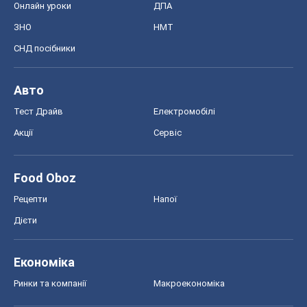
Рецепти
Напої
Дієти
Економіка
Ринки та компанії
Макроекономіка
MedOboz
Новини медицини
MAMACLUB
Шоу
Афіша
Плітки
Краса
Мода
Жіночий журнал