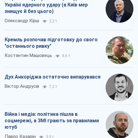
Віктор Андрусів
7,2 т.
Війна і медіа: політика пішла в
соцмережі, а ЗМІ грають за правилами
ютуб
Павло Казарін
3,9 т.
Всі думки
Про компанію
Команда
Правова інформація
Політика конфіденційності
Реклама на сайті
Документи