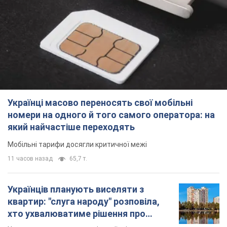
Мобільні тарифи досягли критичної межі
11 часов назад
65,7 т.
Українців планують виселяти з
квартир: "слуга народу" розповіла,
хто ухвалюватиме рішення про
знесення будинків
Чому хочуть зносити оселі українців
12 часов назад
59,4 т.
Українці масово купують дорогі нові
авто: скільки коштує
найпопулярніша модель
Які марки автомобілів воліють купувати
мешканці України
9.08.2026 22:48
38,1 т.