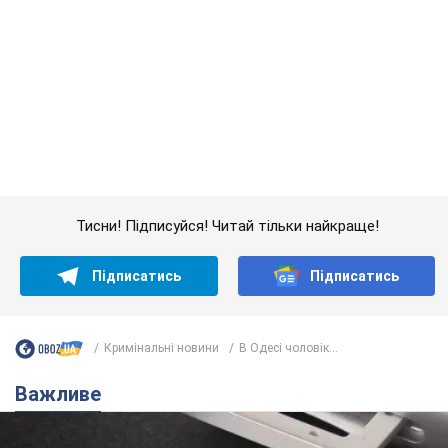
Кримінальні новини
В Одесі чоловік...
Важливе
Українці масово переносять свої мобільні
номери на одного й того самого оператора: на
який найчастіше переходять