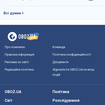
Редакційна політика
Журналісти OBOZ.UA на місці
подій
OBOZ.UA
Політика
Світ
Розслідування
Блоги
Суспільство
Регіони України
Київ
Харків
Запоріжжя
Дніпро
Черкаси
Спорт
Футбол
Баскетбол