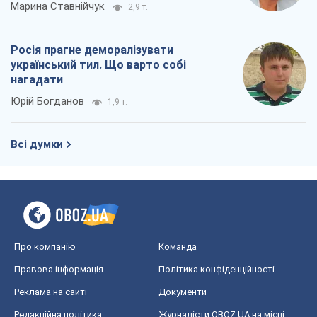
Марина Ставнійчук
2,9 т.
Росія прагне деморалізувати
український тил. Що варто собі
нагадати
Юрій Богданов
1,9 т.
Всі думки
Про компанію
Команда
Правова інформація
Політика конфіденційності
Реклама на сайті
Документи
Редакційна політика
Журналісти OBOZ.UA на місці