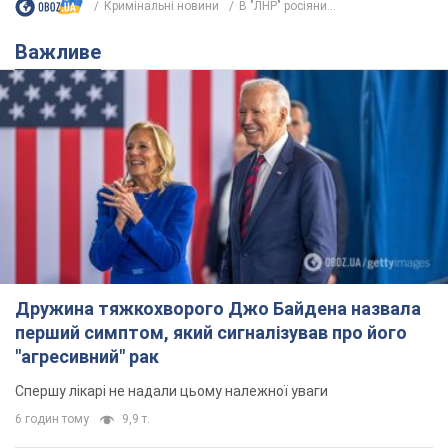
Кримінальні новини
В "ЛНР" росіяни...
Важливе
Дружина тяжкохворого Джо Байдена назвала
перший симптом, який сигналізував про його
"агресивний" рак
Спершу лікарі не надали цьому належної уваги
6 годин тому
9,9 т.