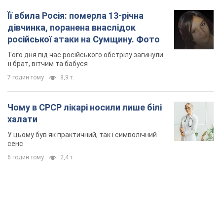
Її вбила Росія: померла 13-річна
дівчинка, поранена внаслідок
російської атаки на Сумщину. Фото
Того дня під час російського обстрілу загинули
її брат, вітчим та бабуся
7 годин тому
8,9 т.
Чому в СРСР лікарі носили лише білі
халати
У цьому був як практичний, так і символічний
сенс
6 годин тому
2,4 т.