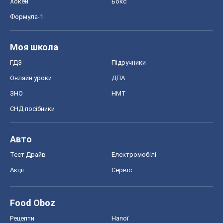
Хокей
Бокс
Формула-1
Моя школа
ГДЗ
Підручники
Онлайн уроки
ДПА
ЗНО
НМТ
СНД посібники
Авто
Тест Драйв
Електромобілі
Акції
Сервіс
Food Oboz
Рецепти
Напої