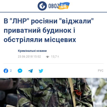
В "ЛНР" росіяни "віджали"
приватний будинок і
обстріляли місцевих
Кримінальні новини
23.06.2018 15:02
13,7 т.
2
РУС