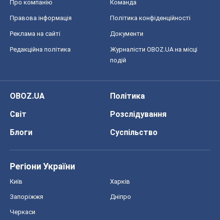
Київ
Харків
Запоріжжя
Дніпро
Черкаси
Спорт
Футбол
Баскетбол
Хокей
Бокс
Формула-1
Моя школа
ГДЗ
Підручники
Онлайн уроки
ДПА
ЗНО
НМТ
СНД посібники