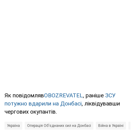
Як повідомляв
OBOZREVATEL
, раніше
ЗСУ
потужно вдарили на Донбасі
, ліквідувавши
чергових окупантів.
Україна
Операція Об'єднаних сил на Донбасі
Війна в Україні
Но