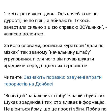
"І всі втрати якісь дивні. Ось начебто не по
дурості, не по п'яні, а вбивають. І якось
зачастили сильно з цією справою ЗСУшники", -
написав волонтер.
За його словами, російські куратори "дали по
мізках" так званому "начальнику штабу"
угруповання, після чого він почав шукати
зрадників серед підлеглих терористів.
Читайте:
Зазнають поразки: озвучені втрати
терористів на Донбасі
"Впав цей "начальник штабу" в запій і буйство.
Шукає зрадників і тих, хто зливає інформацію.
Не віриться йому, що це прості збіги. Побив по