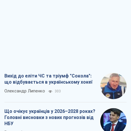
Що очікує українців у 2026–2028 роках?
Головні висновки з нових прогнозів від
НБУ
Василь Фурман
5,7 т.
Результат ударів по НПЗ Росії значно
більший, ніж здається
Дмитро Томчук
3,0 т.
Не помста, а стратегія: Україна змушує
Росію платити за війну
Віктор Андрусів
3,7 т.
Всі думки