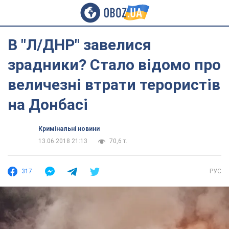
В "Л/ДНР" завелися
зрадники? Стало відомо про
величезні втрати терористів
на Донбасі
Кримінальні новини
13.06.2018 21:13
70,6 т.
317
РУС