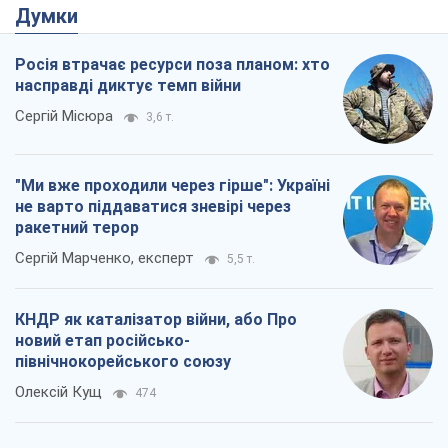
новий етап російсько-
північнокорейського союзу
Олексій Кущ
474
Вихід до еліти ЧС та тріумф "Сокола":
що відбувається в українському хокеї
Олександр Липенко
303