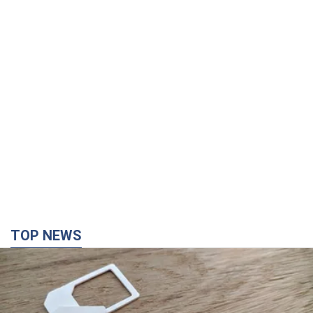
Мобільні оператори підвищили тарифи "до
межі", але якість зв'язку деградувала: чи варто
скаржитись на ціни
Чому ціни на мобільний зв'язок зросли у кілька разів і як
поліпшити якість інтернету на телефоні
5 часов назад
39,3 т.
"Працюємо, щоб отримати пакети з ракетами