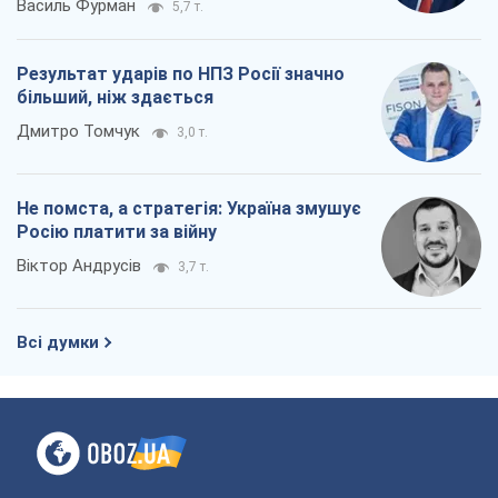
Про компанію
Команда
Правова інформація
Політика конфіденційності
Реклама на сайті
Документи
Редакційна політика
Журналісти OBOZ.UA на місці
подій
OBOZ.UA
Політика
Світ
Розслідування
Блоги
Суспільство
Регіони України