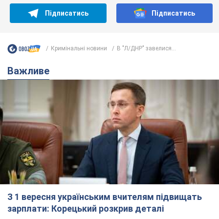
З 1 вересня українським вчителям підвищать
зарплати: Корецький розкрив деталі
Одночасно з підвищенням зарплат педагогам уряд
анонсував збільшення студентських стипендій
7.08.2026 00:29
11,6 т.
Скільки балістичних ракет
українська ППО перехопила в липні: у
Міноборони назвали цифру
Українська ППО працювала в умовах дефіциту
ракет-перехоплювачів
2 часа назад
5,2 т.
Ауріка Ротару через суд змінила
свою пенсію, на яку раніше