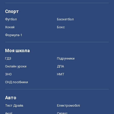
Авто
Тест Драйв
Електромобілі
Акції
Сервіс
Food Oboz
Рецепти
Напої
Дієти
Економіка
Ринки та компанії
Макроекономіка
MedOboz
Новини медицини
MAMACLUB