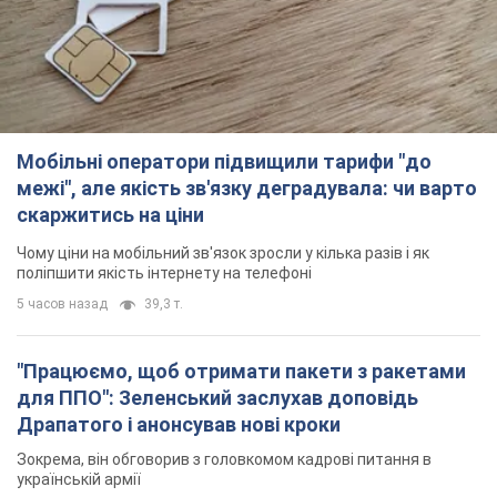
для ППО": Зеленський заслухав доповідь
Драпатого і анонсував нові кроки
Зокрема, він обговорив з головкомом кадрові питання в
українській армії
2 часа назад
1,5 т.
В окупованій Ялті прогриміли потужні вибухи:
валить чорний дим. Фото і відео
Місто, ймовірно, опинилося під атакою дронів
4 часа назад
5,0 т.