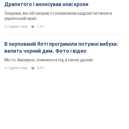
Драпатого і анонсував нові кроки
Зокрема, він обговорив з головкомом кадрові питання в
українській армії
2 години тому
1,4 т.
В окупованій Ялті прогриміли потужні вибухи:
валить чорний дим. Фото і відео
Місто, ймовірно, опинилося під атакою дронів
3 години тому
4,9 т.