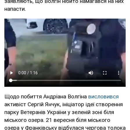
заявляють, що Волгін нібито намагався на них
напасти.
Щодо побиття Андріана Волгіна
висловився
активіст Сергій Янчук, ініціатор ідеї створення
парку Ветеранів України у зеленій зоні біля
міського озера. 21 вересня біля міського
озера у Франківську відбулася чергова толока