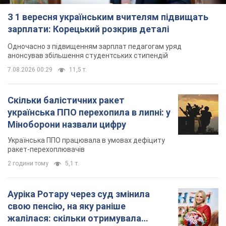
З 1 вересня українським вчителям підвищать
зарплати: Корецький розкрив деталі
Одночасно з підвищенням зарплат педагогам уряд
анонсував збільшення студентських стипендій
7.08.2026 00:29
11,5 т.
Скільки балістичних ракет
українська ППО перехопила в липні: у
Міноборони назвали цифру
Українська ППО працювала в умовах дефіциту
ракет-перехоплювачів
2 години тому
5,1 т.
Ауріка Ротару через суд змінила
свою пенсію, на яку раніше
жалілася: скільки отримувала