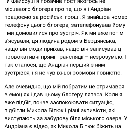
"У Фейсбуці я побачив пост якогось не
місцевого блогера про те, що я і Андріан
працюємо за російські гроші. Я знайшов номер
телефону цього блогера, зателефонував йому
і ми домовилися про зустріч. Як ми вже потім
з’ясували, ця людина родом з Бердянська,
нащо він сюди приїхав, нащо він записував ці
провокативні прямі трансляції – незрозуміло. І
так сталося, що Андріан перший з ним
зустрівся, і я не чув їхньої розмови повністю.
Але очевидно, що мій побратим не стримався
в емоціях і дав цьому блогеру ляпаса. Коли я
вже підбіг, почав заспокоювати ситуацію,
підбігли Микола Бітюк і різні активісти, які
виступають за забудову біля міського озера. У
Андріана є відео, як Микола Бітюк біжить на