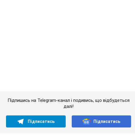
Важливе
Банки "готуються" до нового курсу долара:
українцям розповіли, чого очікувати
найближчими днями
Яким буде курс валюти в обмінниках
10 часов назад
149,1 т.