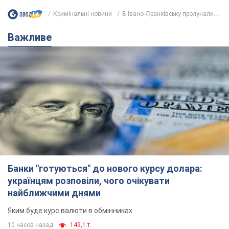
Українцям обіцяють по 850 грн від
мобільних операторів: що не так з
цими повідомленнями
Як не потрапити в пастку шахраїв
12 часов назад
13,5 т.
Найдорожчий футболіст "Динамо"
забив "Карабаху" вже на 10-й хвилині
матчу. Відео
Поєдинок відбувається в Польщі
6.08.2026 20:48
5,8 т.