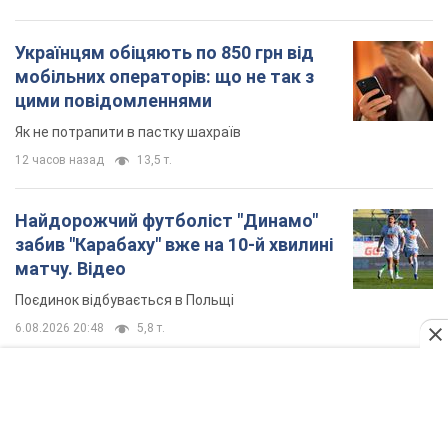
TOP NEWS
Кремль "спалює" останні запаси балістики в