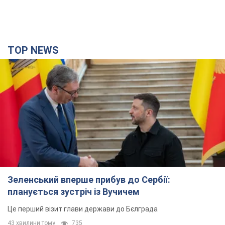
TOP NEWS
Зеленський вперше прибув до Сербії:
планується зустріч із Вучичем
Це перший візит глави держави до Бєлграда
43 хвилини тому
735