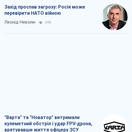
Захід проспав загрозу: Росія може
перевірити НАТО війною
Леонід Невзлін
696
"Варта" та "Новатор" витримали
кулеметний обстріл і удар FPV-дрона,
врятувавши життя офіцеру ЗСУ