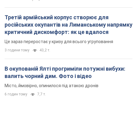
Третій армійський корпус створює для
російських окупантів на Лиманському напрямку
критичний дискомфорт: як це вдалося
Це зараз переростає у кризу для всього угруповання
3 години тому
43,2 т.
В окупованій Ялті прогриміли потужні вибухи:
валить чорний дим. Фото і відео
Місто, ймовірно, опинилося під атакою дронів
6 годин тому
7,7 т.