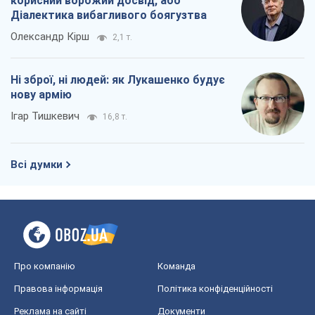
корисний ворожий досвід, або
Діалектика вибагливого боягузтва
Олександр Кірш
2,1 т.
Ні зброї, ні людей: як Лукашенко будує
нову армію
Ігар Тишкевич
16,8 т.
Всі думки
Про компанію
Команда
Правова інформація
Політика конфіденційності
Реклама на сайті
Документи