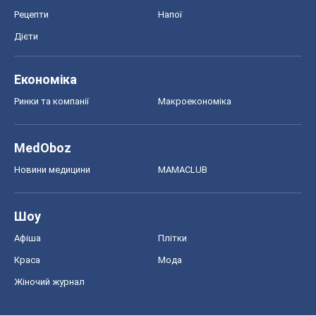
Рецепти
Напої
Дієти
Економіка
Ринки та компанії
Макроекономіка
MedOboz
Новини медицини
MAMACLUB
Шоу
Афіша
Плітки
Краса
Мода
Жіночий журнал