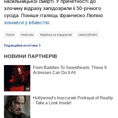
насильницької смерті. У причетності до
злочину відразу запідозрили її 50-річного
сусіда. Пізніше італієць Франческо Люпіно
зізнався у вбивстві
.
Італія
Неаполь
Українці за кордоном
самогубство
Редакційна політика