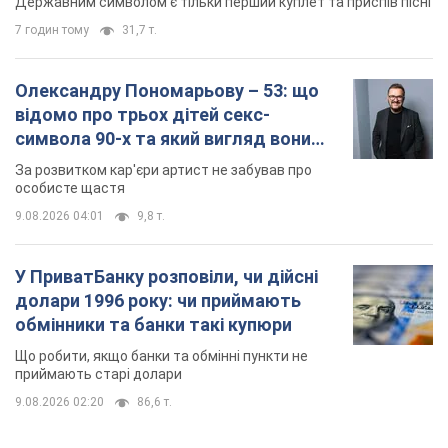
Державним символом є тільки перший куплет та приспів пісні
7 годин тому
31,7 т.
Олександру Пономарьову – 53: що
відомо про трьох дітей секс-
символа 90-х та який вигляд вони
мають
За розвитком кар'єри артист не забував про
особисте щастя
9.08.2026 04:01
9,8 т.
У ПриватБанку розповіли, чи дійсні
долари 1996 року: чи приймають
обмінники та банки такі купюри
Що робити, якщо банки та обмінні пункти не
приймають старі долари
9.08.2026 02:20
86,6 т.