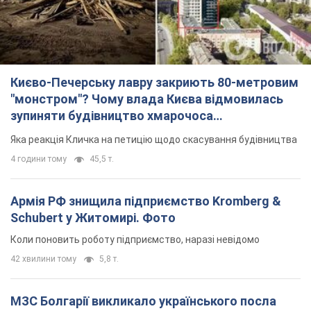
Києво-Печерську лавру закриють 80-метровим
"монстром"? Чому влада Києва відмовилась
зупиняти будівництво хмарочоса
"московського вірянина"
Яка реакція Кличка на петицію щодо скасування будівництва
4 години тому
45,5 т.
Армія РФ знищила підприємство Kromberg &
Schubert у Житомирі. Фото
Коли поновить роботу підприємство, наразі невідомо
42 хвилини тому
5,8 т.
МЗС Болгарії викликало українського посла