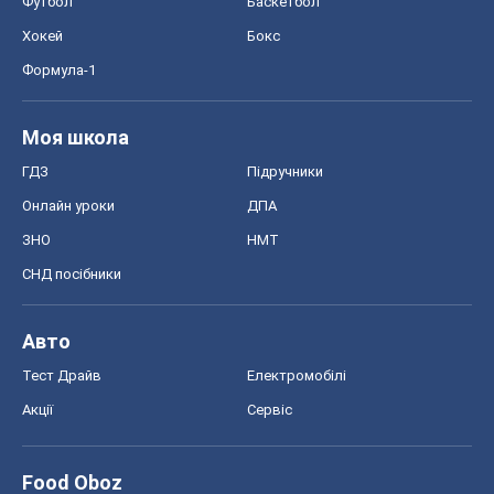
Футбол
Баскетбол
Хокей
Бокс
Формула-1
Моя школа
ГДЗ
Підручники
Онлайн уроки
ДПА
ЗНО
НМТ
СНД посібники
Авто
Тест Драйв
Електромобілі
Акції
Сервіс
Food Oboz