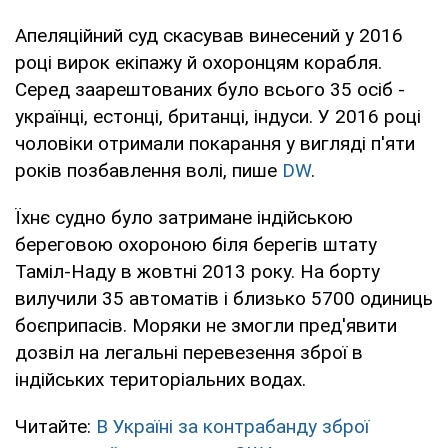
Апеляційний суд скасував винесений у 2016
році вирок екіпажу й охоронцям корабля.
Серед заарештованих було всього 35 осіб -
українці, естонці, британці, індуси. У 2016 році
чоловіки отримали покарання у вигляді п'яти
років позбавлення волі, пише
DW
.
Їхнє судно було затримане індійською
береговою охороною біля берегів штату
Таміл-Наду в жовтні 2013 року. На борту
вилучили 35 автоматів і близько 5700 одиниць
боєприпасів. Моряки не змогли пред'явити
дозвіл на легальні перевезення зброї в
індійських територіальних водах.
Читайте:
В Україні за контрабанду зброї