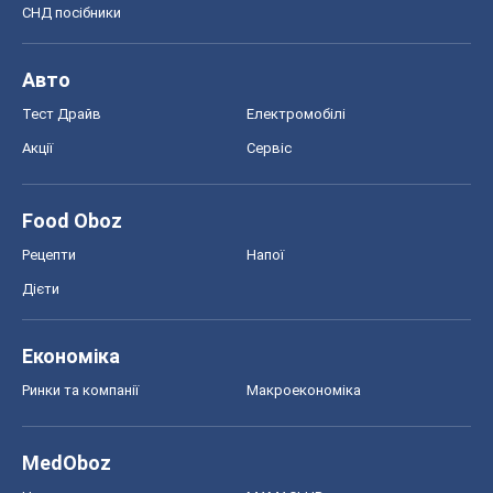
СНД посібники
Авто
Тест Драйв
Електромобілі
Акції
Сервіс
Food Oboz
Рецепти
Напої
Дієти
Економіка
Ринки та компанії
Макроекономіка
MedOboz