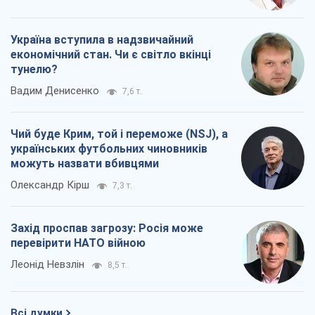
Україна вступила в надзвичайний
економічний стан. Чи є світло вкінці
тунелю?
Вадим Денисенко
7,6 т.
Чий буде Крим, той і переможе (NSJ), а
українських футбольних чиновників
можуть назвати вбивцями
Олександр Кірш
7,3 т.
Захід проспав загрозу: Росія може
перевірити НАТО війною
Леонід Невзлін
8,5 т.
Всі думки