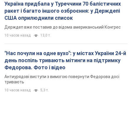
Україна придбала у Туреччини 70 балістичних
ракет і багато іншого озброєння: у Держдепі
США оприлюднили список
Держдеп вже поставив до відома американський Конгрес
10 часов назад
13,0 т.
"Нас почули на одне вухо": у містах України 24-й
день поспіль тривають мітинги на підтримку
Федорова. Фото і відео
Антиурядові виступи з вимогою повернути Федорова досі
тривають
10 часов назад
5,3 т.