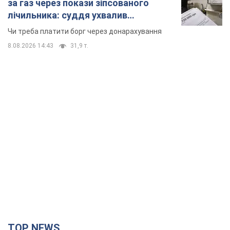
за газ через покази зіпсованого
лічильника: суддя ухвалив
неочікуване рішення
Чи треба платити борг через донарахування
8.08.2026 14:43
31,9 т.
TOP NEWS