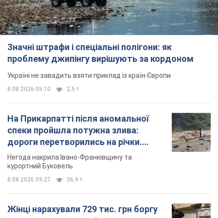
Значні штрафи і спеціальні полігони: як
проблему джипінгу вирішують за кордоном
Україні не завадить взяти приклад із країн Європи
8.08.2026 05:10
2,5 т.
На Прикарпатті після аномальної
спеки пройшла потужна злива:
дороги перетворились на річки.
Відео
Негода накрила Івано-Франківщину та
курортний Буковель
8.08.2026 09:27
36,9 т.
Жінці нарахували 729 тис. грн боргу