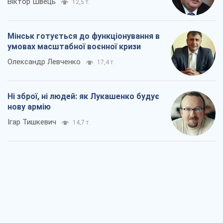
нову армію
Ігар Тишкевич
14,7 т.
Коли закінчиться війна?
Юрій Хрістензен
9,8 т.