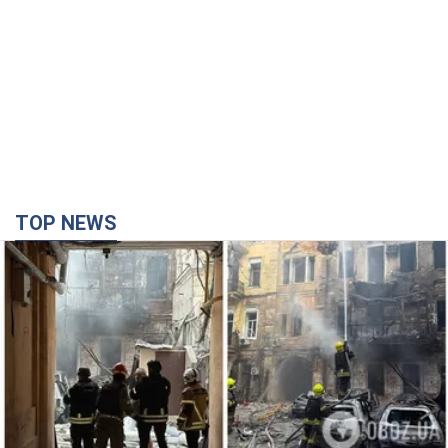
TOP NEWS
Армія Росії здійснила масовану атаку на Одесу:
горить історична частина міста. Фото та відео
Для терору ворог застосував ракети та дрони
час назад
13,1 т.
Росія стягнула під Москву три кола захисту