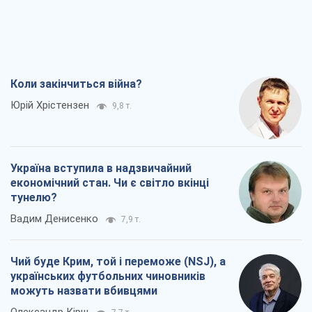
Україна вступила в надзвичайний
економічний стан. Чи є світло вкінці
тунелю?
Вадим Денисенко
7,9 т.
Чий буде Крим, той і переможе (NSJ), а
українських футбольних чиновників
можуть назвати вбивцями
Олександр Кірш
7,7 т.
Захід проспав загрозу: Росія може
перевірити НАТО війною
Леонід Невзлін
8,7 т.
Всі думки