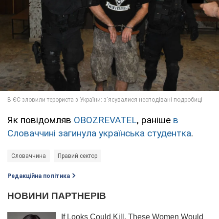
Як повідомляв
OBOZREVATEL
, раніше
в
Словаччині загинула українська студентка
.
Словаччина
Правий сектор
Редакційна політика