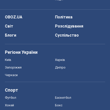
Регіони України
Київ
Харків
Запоріжжя
Дніпро
Черкаси
Спорт
Футбол
Баскетбол
Хокей
Бокс
Формула-1
Моя школа
ГДЗ
Підручники
Онлайн уроки
ДПА
ЗНО
НМТ
СНД посібники