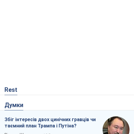
Rest
Думки
Збіг інтересів двох цинічних гравців чи
таємний план Трампа і Путіна?
Віктор Швець
12,5 т.
Мінськ готується до функціонування в
умовах масштабної воєнної кризи
Олександр Левченко
17,4 т.
Ні зброї, ні людей: як Лукашенко будує