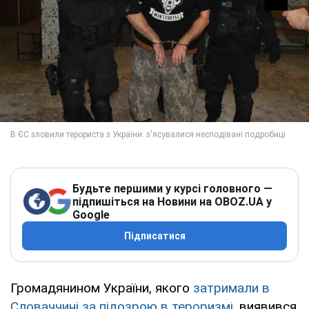
Будьте першими у курсі головного —
підпишіться на Новини на OBOZ.UA у
Google
Підписатися
Громадянином України, якого
затримали в
Словаччині за підозрою в тероризмі
, виявився