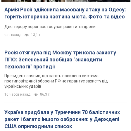
ППО: Зеленський пообіцяв "знаходити
технології" протидії
Президент заявив, що навіть посилена система
протиповітряної оборони РФ не гарантує захисту від
українських ударів
10 часов назад
86,3 т.
Україна придбала у Туреччини 70 балістичних
ракет і багато іншого озброєння: у Держдепі
США оприлюднили список
Держдеп вже поставив до відома американський Конгрес
11 часов назад
14,4 т.