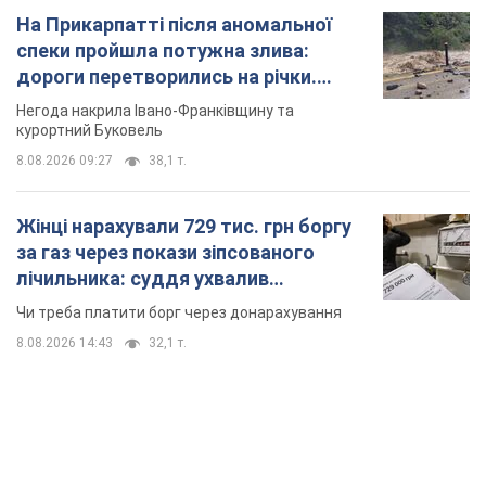
Жінці нарахували 729 тис. грн боргу
за газ через покази зіпсованого
лічильника: суддя ухвалив
неочікуване рішення
Чи треба платити борг через донарахування
8.08.2026 14:43
32,1 т.