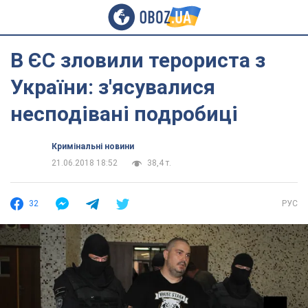
В ЄС зловили терориста з
України: з'ясувалися
несподівані подробиці
Кримінальні новини
21.06.2018 18:52
38,4 т.
32
РУС