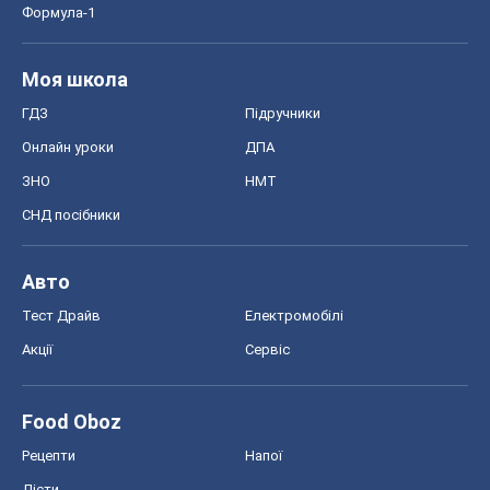
Авто
Тест Драйв
Електромобілі
Акції
Сервіс
Food Oboz
Рецепти
Напої
Дієти
Економіка
Ринки та компанії
Макроекономіка
MedOboz
Новини медицини
MAMACLUB