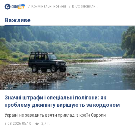
Значні штрафи і спеціальні полігони: як
проблему джипінгу вирішують за кордоном
Україні не завадить взяти приклад із країн Європи
8.08.2026 05:10
2,7 т.
На Прикарпатті після аномальної
спеки пройшла потужна злива:
дороги перетворились на річки.
Відео
Негода накрила Івано-Франківщину та
курортний Буковель
8.08.2026 09:27
38,1 т.