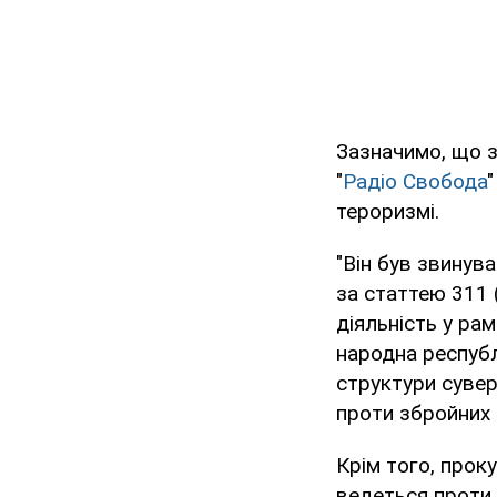
Зазначимо, що з
"
Радіо Свобода
тероризмі.
"Він був звинув
за статтею 311 (
діяльність у ра
народна республ
структури сувер
проти збройних і
Крім того, прок
ведеться проти 