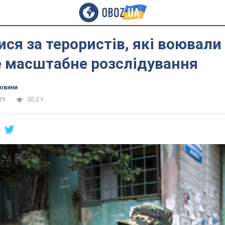
ися за терористів, які воювали 
е масштабне розслідування
новини
39
30,2 т.