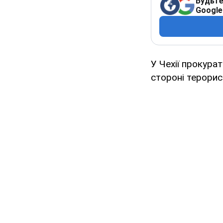
Будьте
Google
У Чехії прокура
стороні терорис