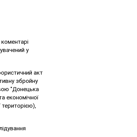
 коментарі
нувачений у
ерористичний акт
активну збройну
звою "Донецька
та економічної
 територією),
лідування