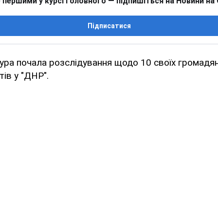
 першими у курсі головного — підпишіться на Новини на
Підписатися
тура почала розслідування щодо 10 своїх громадян
тів у "ДНР".