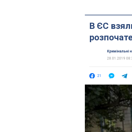
В ЄС взял
розпочат
Кримінальні 
28.01.2019 08:
21