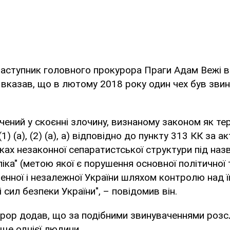
аступник головного прокурора Праги Адам Вежі в
" вказав, що в лютому 2018 року один чех був зви
ачений у скоєнні злочину, визнаному законом як т
1) (a), (2) (a), а) відповідно до пункту 313 КК за 
мках незаконної сепаратистської структури під на
іка" (метою якої є порушення основної політичної 
енної і незалежної України шляхом контролю над її
 сил безпеки України", – повідомив він.
урор додав, що за подібними звинуваченнями розс
ще однієї людини.