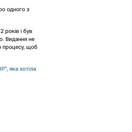
ро одного з
2 років і був
ю. Видання не
о процесу, щоб
Р'', яка хотіла