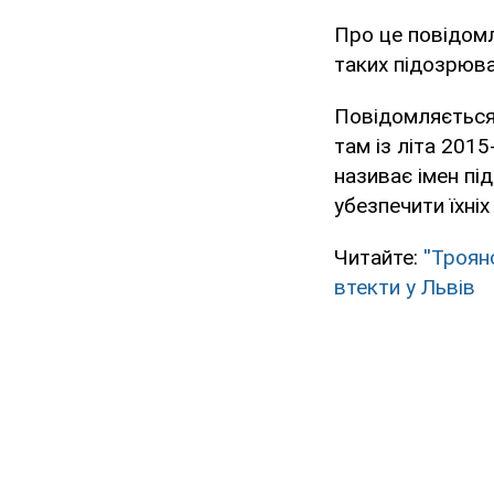
Про це повідом
таких підозрюва
Повідомляється,
там із літа 201
називає імен пі
убезпечити їхніх
Читайте:
''Троян
втекти у Львів