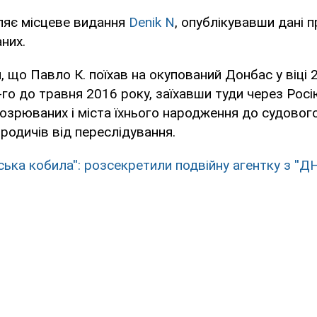
ляє місцеве видання
Denik N
, опублікувавши дані п
них.
 що Павло К. поїхав на окупований Донбас у віці 2
5-го до травня 2016 року, заїхавши туди через Росі
дозрюваних і міста їхнього народження до судовог
 родичів від переслідування.
ська кобила'': розсекретили подвійну агентку з ''ДН