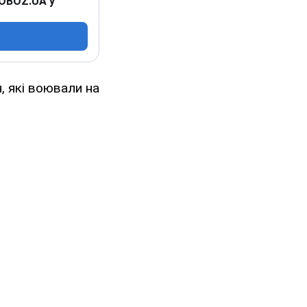
 OBOZ.UA у
, які воювали на