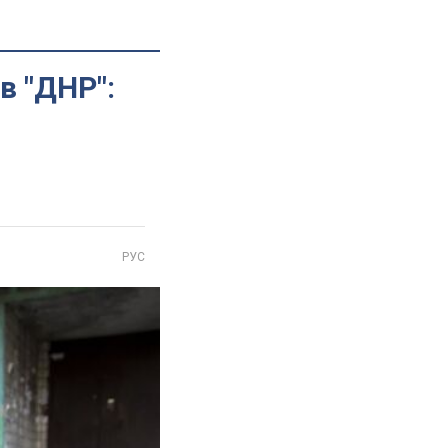
в "ДНР":
РУС