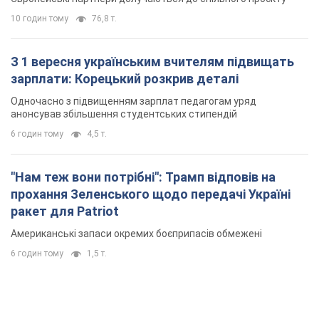
10 годин тому
76,8 т.
З 1 вересня українським вчителям підвищать
зарплати: Корецький розкрив деталі
Одночасно з підвищенням зарплат педагогам уряд
анонсував збільшення студентських стипендій
6 годин тому
4,5 т.
"Нам теж вони потрібні": Трамп відповів на
прохання Зеленського щодо передачі Україні
ракет для Patriot
Американські запаси окремих боєприпасів обмежені
6 годин тому
1,5 т.