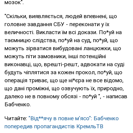
мозок".
"Скільки, виявляється, людей впевнені, що
головне завдання СБУ - переконати у їх
величності. Викласти їм всі докази. По*уй на
таємницю слідства, по*уй на суд, по*уй, що
можуть зірватися вибудовані ланцюжки, що
можуть піти замовники, інші потенційні
виконавці, що, врешті-решт, адвокати на суді
будуть чіплятися за кожен прокол, по*уй, що
операція триває, що ще ні*єра не все відомо,
що дані проміжні, що озвучують їх, природно,
далеко не в повному обсязі - по*уй ", - написав
Бабченко.
Читайте:
"Від**ячу в повне м'ясо": Бабченко
попередив пропагандистів КремльТВ