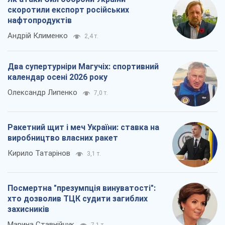
скоротили експорт російських
нафтопродуктів
Андрій Клименко
2,4 т.
Два супертурніри Магучіх: спортивний
календар осені 2026 року
Олександр Липенко
7,0 т.
Ракетний щит і меч України: ставка на
виробництво власних ракет
Кирило Татарінов
3,1 т.
Посмертна "презумпція винуватості":
хто дозволив ТЦК судити загиблих
захисників
Марина Ставнійчук
7,1 т.