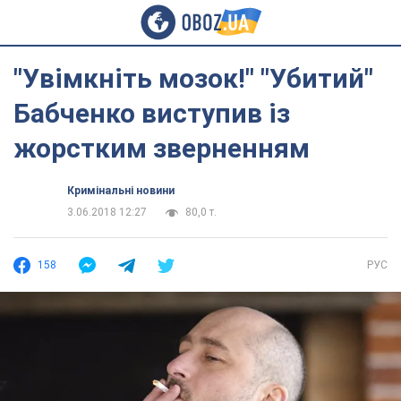
"Увімкніть мозок!" "Убитий"
Бабченко виступив із
жорстким зверненням
Кримінальні новини
3.06.2018 12:27
80,0 т.
158
РУС