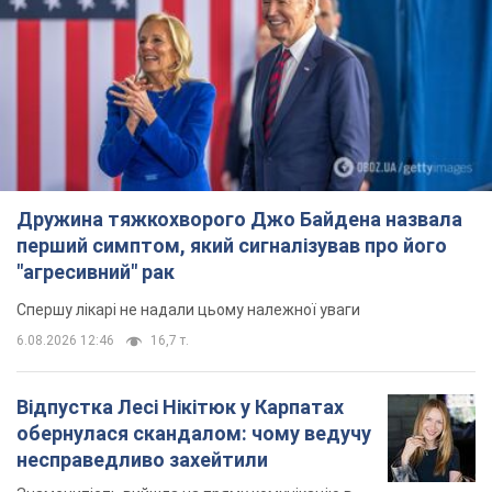
Дружина тяжкохворого Джо Байдена назвала
перший симптом, який сигналізував про його
"агресивний" рак
Спершу лікарі не надали цьому належної уваги
6.08.2026 12:46
16,7 т.
Відпустка Лесі Нікітюк у Карпатах
обернулася скандалом: чому ведучу
несправедливо захейтили