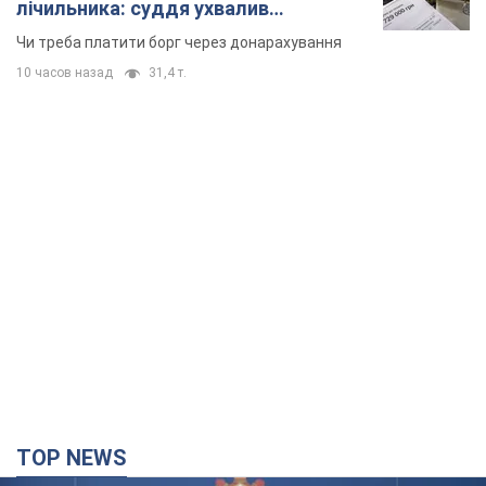
лічильника: суддя ухвалив
неочікуване рішення
Чи треба платити борг через донарахування
10 часов назад
31,4 т.
TOP NEWS