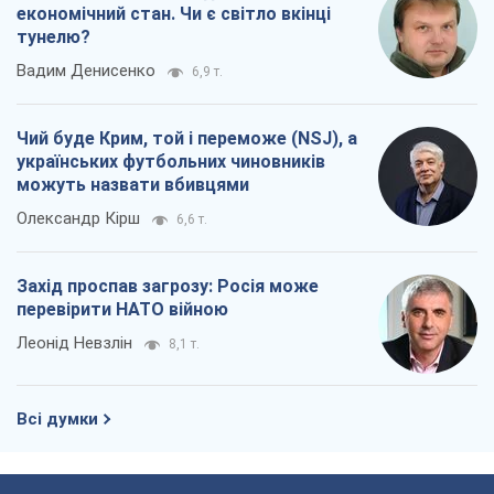
економічний стан. Чи є світло вкінці
тунелю?
Вадим Денисенко
6,9 т.
Чий буде Крим, той і переможе (NSJ), а
українських футбольних чиновників
можуть назвати вбивцями
Олександр Кірш
6,6 т.
Захід проспав загрозу: Росія може
перевірити НАТО війною
Леонід Невзлін
8,1 т.
Всі думки