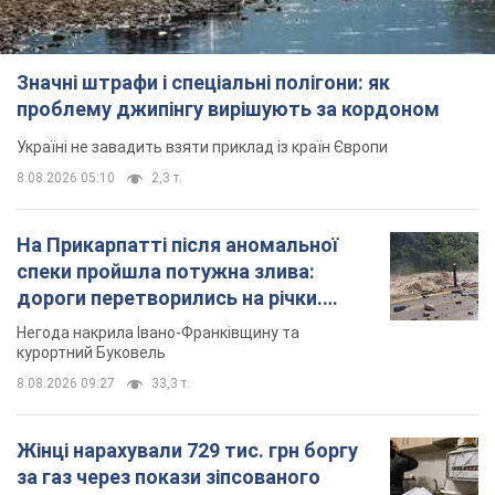
Значні штрафи і спеціальні полігони: як
проблему джипінгу вирішують за кордоном
Україні не завадить взяти приклад із країн Європи
8.08.2026 05:10
2,3 т.
На Прикарпатті після аномальної
спеки пройшла потужна злива:
дороги перетворились на річки.
Відео
Негода накрила Івано-Франківщину та
курортний Буковель
8.08.2026 09:27
33,3 т.
Жінці нарахували 729 тис. грн боргу
за газ через покази зіпсованого