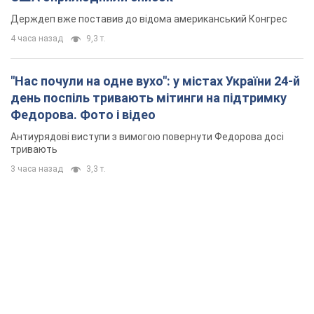
Держдеп вже поставив до відома американський Конгрес
4 часа назад
9,3 т.
"Нас почули на одне вухо": у містах України 24-й
день поспіль тривають мітинги на підтримку
Федорова. Фото і відео
Антиурядові виступи з вимогою повернути Федорова досі
тривають
3 часа назад
3,3 т.