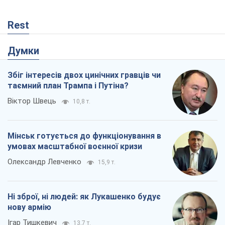
Rest
Думки
Збіг інтересів двох цинічних гравців чи
таємний план Трампа і Путіна?
Віктор Швець
10,8 т.
Мінськ готується до функціонування в
умовах масштабної воєнної кризи
Олександр Левченко
15,9 т.
Ні зброї, ні людей: як Лукашенко будує
нову армію
Ігар Тишкевич
13,7 т.