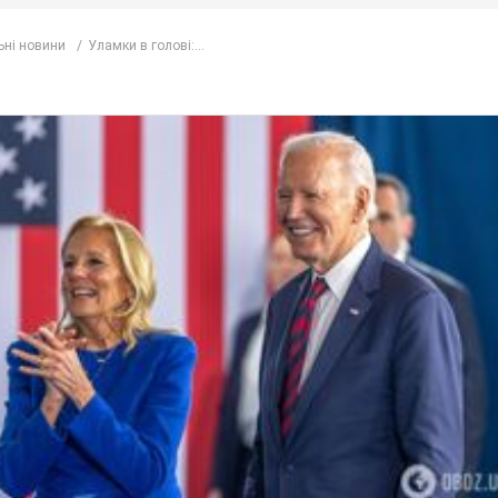
ьні новини
Уламки в голові:...