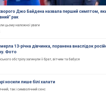
ворого Джо Байдена назвала перший симптом, яки
вний" рак
али цьому належної уваги
.
померла 13-річна дівчинка, поранена внаслідок росій
ну. Фото
йського обстрілу загинули її брат, вітчим та бабуся
рі носили лише білі халати
чний, так і символічний сенс