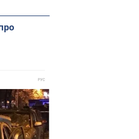
 про
РУС