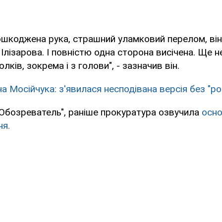
ошкоджена рука, страшний уламковий перелом, він
 Ілізарова. І повністю одна сторона висічена. Ще н
лків, зокрема і з голови", - зазначив він.
а Мосійчука: з'явилася несподівана версія без "ро
"Обозреватель", раніше прокуратура озвучила
осно
ня.