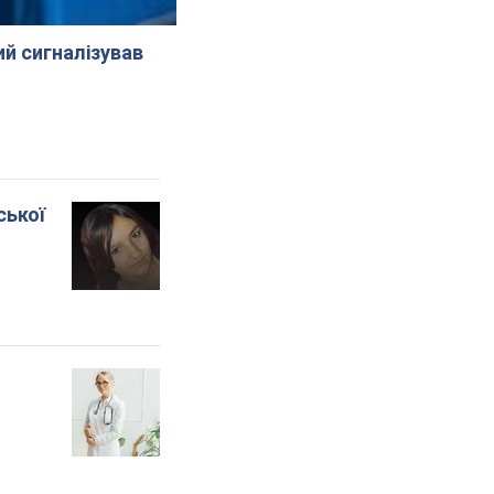
й сигналізував
ської