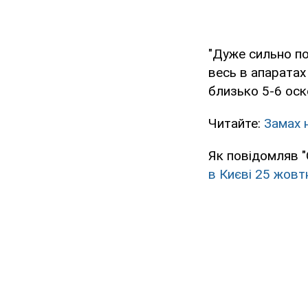
"Дуже сильно п
весь в апаратах
близько 5-6 оско
Читайте:
Замах н
Як повідомляв 
в Києві 25 жовт