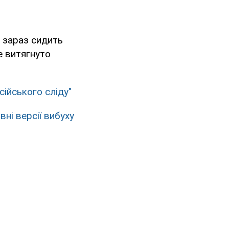
 зараз сидить
е витягнуто
сійського сліду"
вні версії вибуху