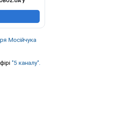
 OBOZ.UA у
оря Мосійчука
ефірі
"5 каналу".