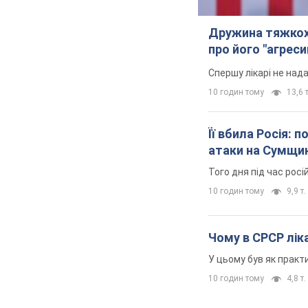
Дружина тяжкох
про його "агреси
Спершу лікарі не над
10 годин тому
13,6 т
Її вбила Росія: 
атаки на Сумщи
Того дня під час росі
10 годин тому
9,9 т.
Чому в СРСР ліка
У цьому був як практи
10 годин тому
4,8 т.