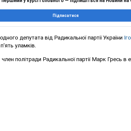
 першими у курсі головного — підпишіться на Новини на
Підписатися
родного депутата від Радикальної партії України
Іг
п'ять уламків.
 член політради Радикальної партії Марк Гресь в 