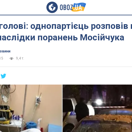
голові: однопартієць розповів
наслідки поранень Мосійчука
новини
15
9,4 т.