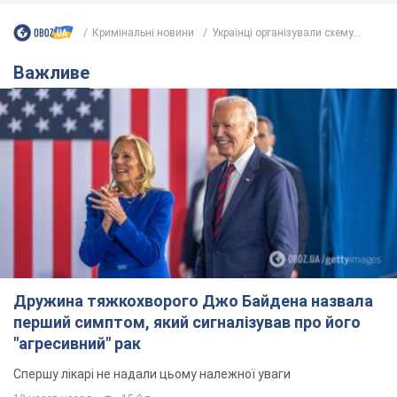
Дружина тяжкохворого Джо Байдена назвала
перший симптом, який сигналізував про його
"агресивний" рак
Спершу лікарі не надали цьому належної уваги
12 часов назад
15,0 т.
Відпустка Лесі Нікітюк у Карпатах
обернулася скандалом: чому ведучу
несправедливо захейтили
Знаменитість вийшла на пряму комунікацію в
мережі та розставила всі крапки над "і"
7 часов назад
11,9 т.