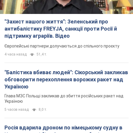
"Балістика вбиває людей": Сікорський закликав
обговорити перехоплення ворожих ракет над
Україною
Глава МЗС Польщі закликав до збиття російських ракет над
Україною
5 часов назад
8,0 т.
Росія вдарила дроном по німецькому судну в
Чорному морі біля Одеси: подробиці
Під час евакуації екіпажу російські терористи завдали ще
одного удару безпілотником по судну
3 часа назад
2,4 т.