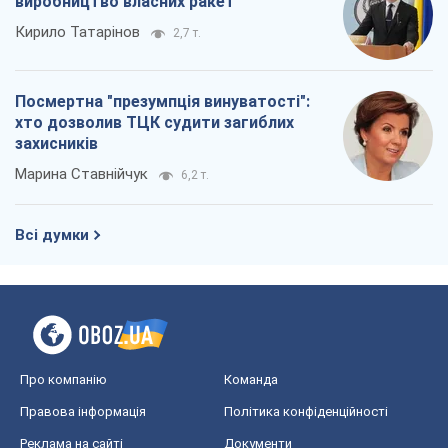
Всі думки
Про компанію
Команда
Правова інформація
Політика конфіденційності
Реклама на сайті
Документи
Редакційна політика
Журналісти OBOZ.UA на місці
подій
OBOZ.UA
Політика
Світ
Розслідування
Блоги
Суспільство