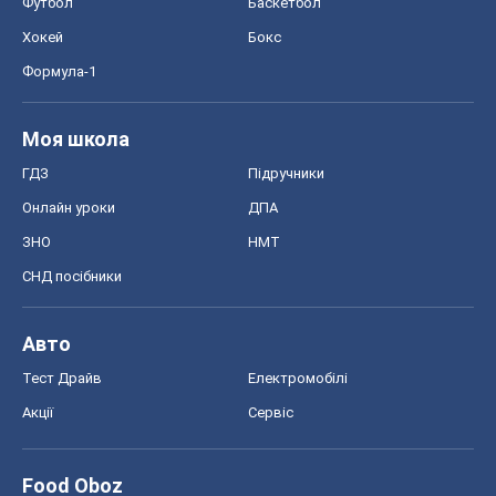
ЗНО
НМТ
СНД посібники
Авто
Тест Драйв
Електромобілі
Акції
Сервіс
Food Oboz
Рецепти
Напої
Дієти
Економіка
Ринки та компанії
Макроекономіка