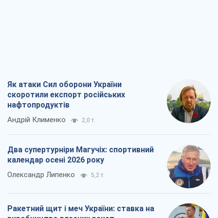
нафтопродуктів
Андрій Клименко
2,0 т.
Два супертурніри Магучіх: спортивний
календар осені 2026 року
Олександр Липенко
5,2 т.
Ракетний щит і меч України: ставка на
виробництво власних ракет
Кирило Татарінов
2,7 т.
Посмертна "презумпція винуватості":
хто дозволив ТЦК судити загиблих
захисників
Марина Ставнійчук
6,2 т.