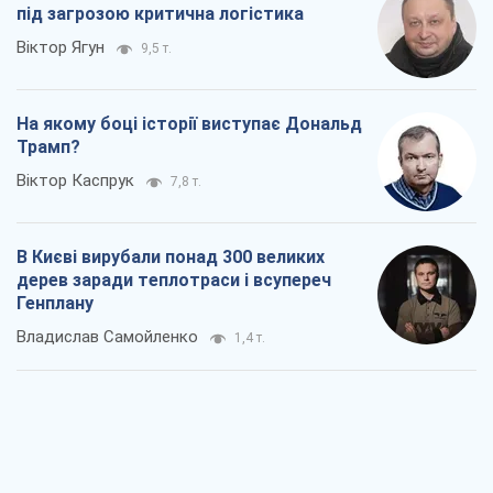
В Києві вирубали понад 300 великих
дерев заради теплотраси і всупереч
Генплану
Владислав Самойленко
1,4 т.
Як атаки Сил оборони України
скоротили експорт російських