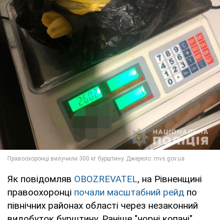
Як повідомляв
OBOZREVATEL
, на Рівненщині
правоохоронці
почали масштабний рейд
по
північних районах області через незаконний
видобуток бурштину. Раніше "чорні копачі"