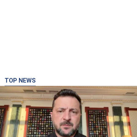
TOP NEWS
"Захист нашого життя": Зеленський про
антибалістику FREYJA, санкції проти Росії й
підтримку аграріїв. Відео
Європейські партнери долучаються до спільного проєкту
4 часа назад
51,4 т.