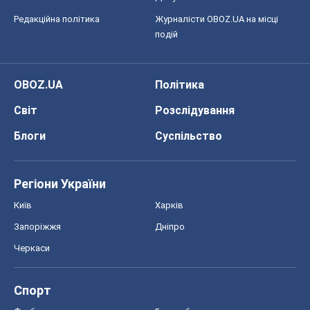
Регіони України
Київ
Харків
Запоріжжя
Дніпро
Черкаси
Спорт
Футбол
Баскетбол
Хокей
Бокс
Формула-1
Моя школа
ГДЗ
Підручники
Онлайн уроки
ДПА