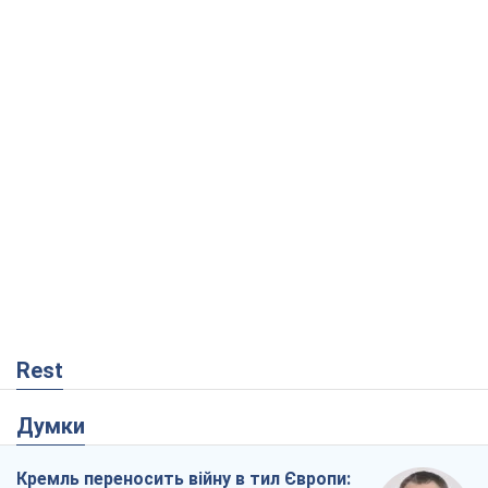
Rest
Думки
Кремль переносить війну в тил Європи:
під загрозою критична логістика
Віктор Ягун
9,5 т.
На якому боці історії виступає Дональд
Трамп?
Віктор Каспрук
7,8 т.