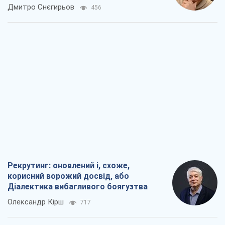
окупантів
Дмитро Снєгирьов
456
Рекрутинг: оновлений і, схоже,
корисний ворожий досвід, або
Діалектика вибагливого боягузтва
Олександр Кірш
717