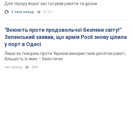
Для терору ворог застосував ракети та дрони
2 часа назад
51,5 т.
"Воюють проти продовольчої безпеки світу!"
Зеленський заявив, що армія Росії знову цілила
у порт в Одесі
Лише за тиждень проти України використали десятки ракет,
більшість із яких – балістичні
час назад
384