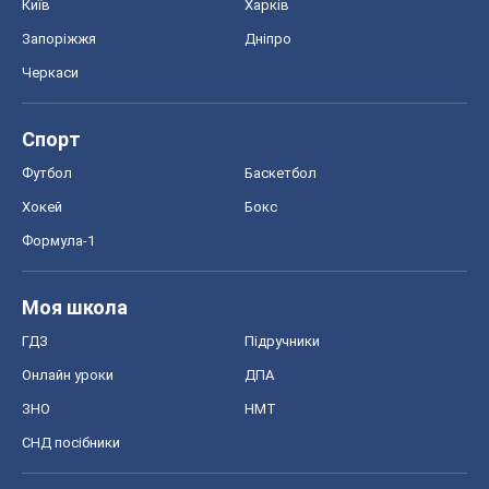
Київ
Харків
Запоріжжя
Дніпро
Черкаси
Спорт
Футбол
Баскетбол
Хокей
Бокс
Формула-1
Моя школа
ГДЗ
Підручники
Онлайн уроки
ДПА
ЗНО
НМТ
СНД посібники