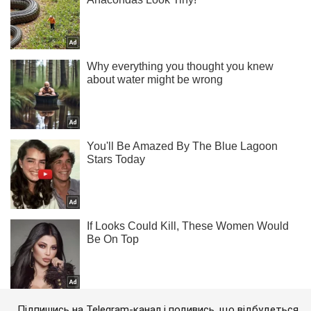
Підпишись на Telegram-канал і подивись, що відбудеться