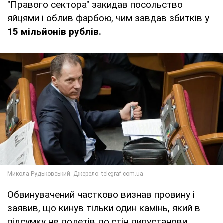
"Правого сектора" закидав посольство
яйцями і облив фарбою, чим завдав збитків у
15 мільйонів рублів.
Обвинувачений частково визнав провину і
заявив, що кинув тільки один камінь, який в
підсумку не долетів до стін дипустанови.