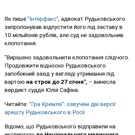
Як пише
"Інтерфакс"
, адвокат Рудьковського
запропонував відпустити його під заставу в
10 мільйонів рублів, але суд не задовольнив
клопотання.
"Вирішено задовольнити клопотання слідчого.
Продовжити відносно Рудьковського
запобіжний захід у вигляді утримання під
вартою
на строк до 27 січня",
‒ винесла
вердикт суддя Юлія Сафіна.
Читайте:
''Гра Кремля'': озвучені дві версії
арешту Рудьковського в Росії
Відомо, що Рудьковського відправили на
експертизу
до
Національного медичного