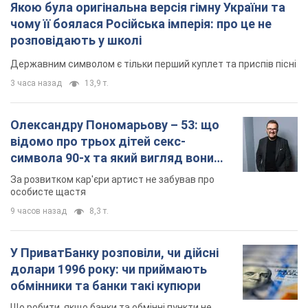
Якою була оригінальна версія гімну України та
чому її боялася Російська імперія: про це не
розповідають у школі
Державним символом є тільки перший куплет та приспів пісні
3 часа назад
13,9 т.
Олександру Пономарьову – 53: що
відомо про трьох дітей секс-
символа 90-х та який вигляд вони
мають
За розвитком кар'єри артист не забував про
особисте щастя
9 часов назад
8,3 т.
У ПриватБанку розповіли, чи дійсні
долари 1996 року: чи приймають
обмінники та банки такі купюри
Що робити, якщо банки та обмінні пункти не