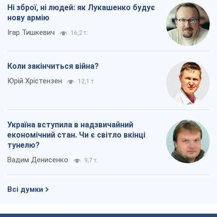
Ні зброї, ні людей: як Лукашенко будує
нову армію
Ігар Тишкевич
16,2 т.
Коли закінчиться війна?
Юрій Хрістензен
12,1 т.
Україна вступила в надзвичайний
економічний стан. Чи є світло вкінці
тунелю?
Вадим Денисенко
9,7 т.
Всі думки